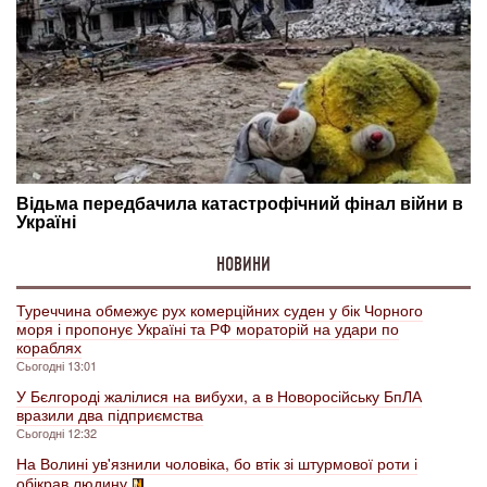
НОВИНИ
Туреччина обмежує рух комерційних суден у бік Чорного
моря і пропонує Україні та РФ мораторій на удари по
кораблях
Сьогодні 13:01
У Бєлгороді жалілися на вибухи, а в Новоросійську БпЛА
вразили два підприємства
Сьогодні 12:32
На Волині ув'язнили чоловіка, бо втік зі штурмової роти і
обікрав людину