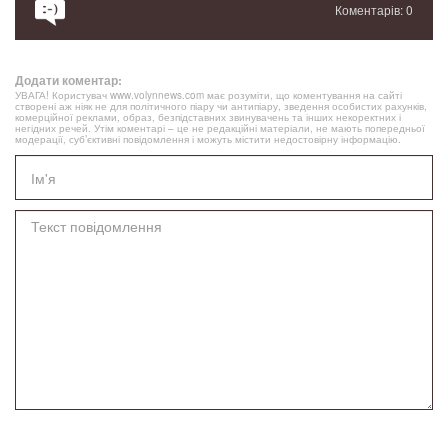
Коментарів: 0
Додати коментар:
УВАГА! Користувач www.volynnews.com має розуміти, що коментування на сайті
створені аж ніяк не для політичного піару чи антипіару, зведення особистих рахунків,
комерційної реклами, образ, безпідставних звинувачень та інших некоректних і
негідних речей. Утім коментарі – це не редакційні матеріали, не мають попередньої
модерації, суб’єктивні повідомлення і можуть містити недостовірну інформацію.