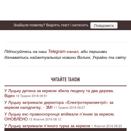
Знайшли помилку? Виділіть текст і натисніть
Повідомити
Підписуйтесь на наш
Telegram-канал
, аби першими
дізнаватись найактуальніші новини Волині, України та світу
ЧИТАЙТЕ ТАКОЖ
У Луцьку дитина за кермом збила людину та два дерева.
Відео
16 Травня 2018 09:51
У Луцьку затримали директора «Електротермометрії» за
кермом напідпитку, - ЗМІ
11 Травня 2016 09:27
У Луцьку екс-правоохоронця впіймали п’яним за кермом.
ОНОВЛЕНО
13 Жовтня 2016 08:12
У Луцьку затримали п'яного турка за кермом
1 Жовтня 2016 09:23