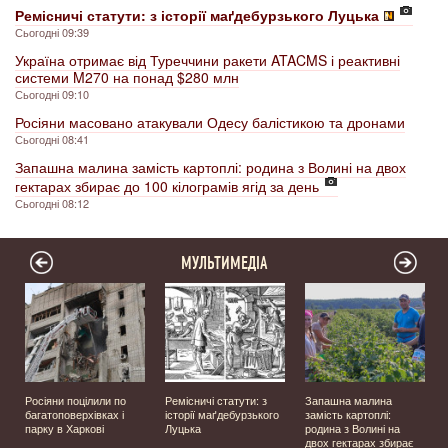
Ремісничі статути: з історії маґдебурзького Луцька
Сьогодні 09:39
Україна отримає від Туреччини ракети ATACMS і реактивні
системи M270 на понад $280 млн
Сьогодні 09:10
Росіяни масовано атакували Одесу балістикою та дронами
Сьогодні 08:41
Запашна малина замість картоплі: родина з Волині на двох
гектарах збирає до 100 кілограмів ягід за день
Сьогодні 08:12
МУЛЬТИМЕДІА
а
Росіяни поцілили по
Ремісничі статути: з
Запашна малина
багатоповерхівках і
історії маґдебурзького
замість картоплі:
парку в Харкові
Луцька
родина з Волині на
двох гектарах збирає