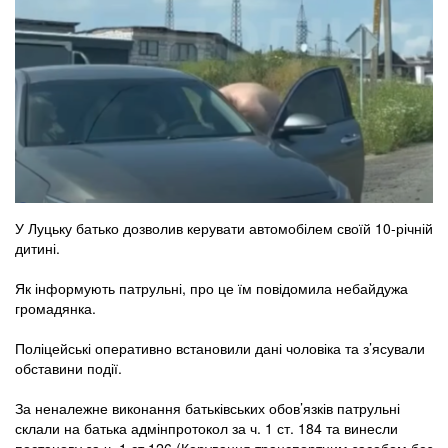
У Луцьку батько дозволив керувати автомобілем своїй 10-річній
дитині.
Як інформують патрульні, про це їм повідомила небайдужа
громадянка.
Поліцейські оперативно встановили дані чоловіка та з’ясували
обставини події.
За неналежне виконання батьківських обов’язків патрульні
склали на батька адмінпротокол за ч. 1 ст. 184 та винесли
постанову за ч. 1 ст 126 (Керування транспортним засобом без