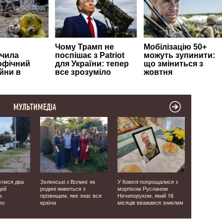
МУЛЬТИМЕДІА
улися два
Зеленські з Волині: як
У Ковелі попрощалися з
Безхатько 
дей
родині живеться з
морпіхом Русланом
тримає у 
и.
прізвищем, яке знає вся
Нечипоруком, який 16
Ковелі
ео
країна
місяців вважався зниклим