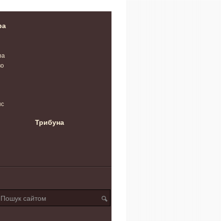
ра
ра
во
нс
Трибуна