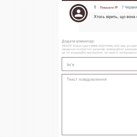
1
7 Червня
Показати IP
Хтось вірить, що вона
Додати коментар:
УВАГА! Користувач www.volynnews.com має розуміти
зведення особистих рахунків, комерційної реклами
це не редакційні матеріали, не мають попередньої