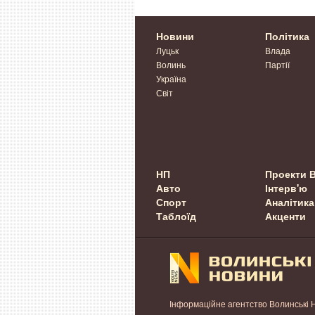
Новини
Політика
Луцьк
Влада
Волинь
Партії
Україна
Світ
НП
Проекти 
Авто
Інтерв'ю
Спорт
Аналітика
Таблоїд
Акценти
Інформаційне агентство Волинські 