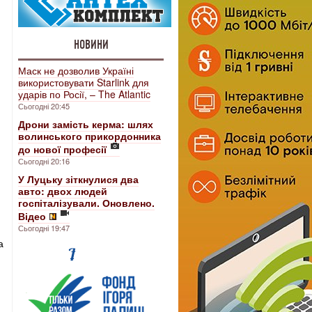
НОВИНИ
Маск не дозволив Україні
використовувати Starlink для
ударів по Росії, – The Atlantic
Сьогодні 20:45
Дрони замість керма: шлях
волинського прикордонника
до нової професії
Сьогодні 20:16
У Луцьку зіткнулися два
авто: двох людей
госпіталізували. Оновлено.
Відео
Сьогодні 19:47
а