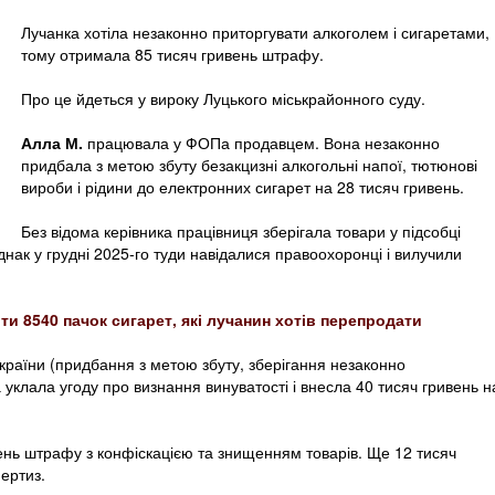
Лучанка хотіла незаконно приторгувати алкоголем і сигаретами,
тому отримала 85 тисяч гривень штрафу.
Про це йдеться у вироку Луцького міськрайонного суду.
Алла М.
працювала у ФОПа продавцем. Вона незаконно
придбала з метою збуту безакцизні алкогольні напої, тютюнові
вироби і рідини до електронних сигарет на 28 тисяч гривень.
Без відома керівника працівниця зберігала товари у підсобці
днак у грудні 2025-го туди навідалися правоохоронці і вилучили
и 8540 пачок сигарет, які лучанин хотів перепродати
України (придбання з метою збуту, зберігання незаконно
 уклала угоду про визнання винуватості і внесла 40 тисяч гривень н
ень штрафу з конфіскацією та знищенням товарів. Ще 12 тисяч
ертиз.