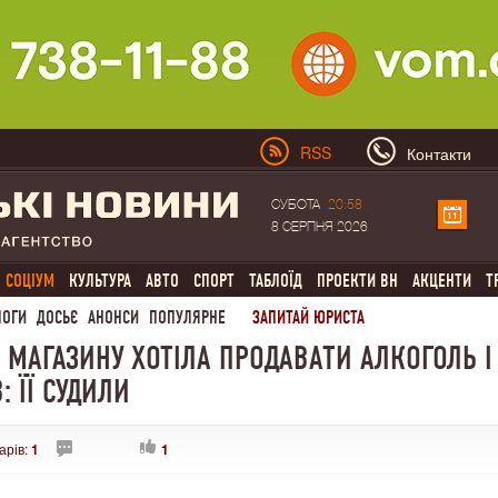
RSS
Контакти
СУБОТА
20:58
8 СЕРПНЯ 2026
СОЦІУМ
КУЛЬТУРА
АВТО
СПОРТ
ТАБЛОЇД
ПРОЕКТИ ВН
АКЦЕНТИ
Т
ЛОГИ
ДОСЬЄ
АНОНСИ
ПОПУЛЯРНЕ
ЗАПИТАЙ ЮРИСТА
 МАГАЗИНУ ХОТІЛА ПРОДАВАТИ АЛКОГОЛЬ І
: ЇЇ СУДИЛИ
арів:
1
1