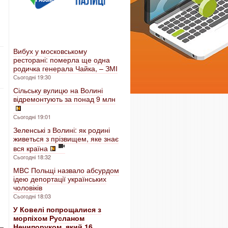
Вибух у московському
ресторані: померла ще одна
родичка генерала Чайка, – ЗМІ
Сьогодні 19:30
Сільську вулицю на Волині
відремонтують за понад 9 млн
Сьогодні 19:01
Зеленські з Волині: як родині
живеться з прізвищем, яке знає
вся країна
Сьогодні 18:32
МВС Польщі назвало абсурдом
ідею депортації українських
чоловіків
Сьогодні 18:03
У Ковелі попрощалися з
морпіхом Русланом
Нечипоруком, який 16