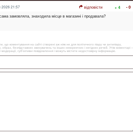
 2026 21:57
відповісти
- 0
+ 4
 сама замовляла, знаходила місце в магазині і продавала?
, що коментування на сайті створені аж ніяк не для політичного піару чи антипіару,
, образ, безпідставних звинувачень та інших некоректних і негідних речей. Утім коментарі –
 модерації, суб’єктивні повідомлення і можуть містити недостовірну інформацію.