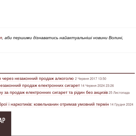
л
, аби першими дізнаватись найактуальніші новини Волині,
я через незаконний продаж алкоголю
2 Червня 2017 13:50
 незаконний продаж електронних сигарет
14 Червня 2024 23:26
 за продаж електронних сигарет та рідин без акцизів
25 Листопада
брої і наркотиків: ковельчанин отримав умовний термін
14 Грудня 2024
АР