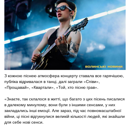
З кожною піснею атмосфера концерту ставала все гарячішою,
публіка відривалася в танці, далі заграли «Співи»,
«Прощавай», «Квартали», «Той, хто пісню грав».
«Знаєте, так склалося в житті, що багато з цих пісень писалися
в далекому минулому, вони були з іншими сенсами, у них
закладались інші емоції. Але зараз, під час повномасштабної
війни, ці пісні відгукнулися великій кількості людей, які знайшли
для себе нові сенси.