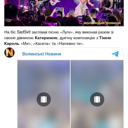
На біс SadSvit заспівав пісню «Луги», яку виконав разом зі
своєю дівчиною
Катериною
, дуетну композицію з
Тіною
Кароль
«Ми», «Касета» та «Напевно ти».