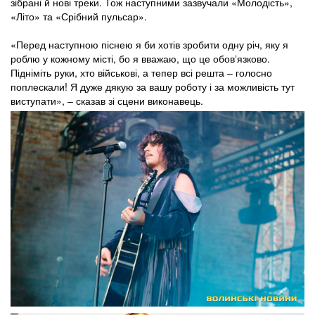
зібрані й нові треки. Тож наступними зазвучали «Молодість»,
«Літо» та «Срібний пульсар».
«Перед наступною піснею я би хотів зробити одну річ, яку я
роблю у кожному місті, бо я вважаю, що це обовʼязково.
Підніміть руки, хто військові, а тепер всі решта – голосно
поплескали! Я дуже дякую за вашу роботу і за можливість тут
виступати», – сказав зі сцени виконавець.