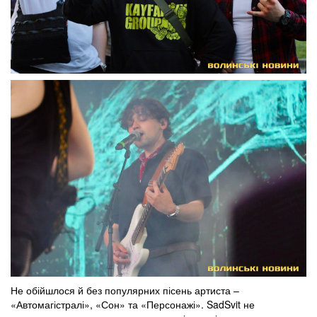
Не обійшлося й без популярних пісень артиста –
«Автомагістралі», «Сон» та «Персонажі». SadSvit не