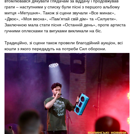
втомлювався дякувати глядачам за віддачу і продовжував
грати – наступними у списку були пісні з першого альбому
митця «Метушня». Також зі сцени звучали «Все минає»,
«Двоє», «Моя весна», «Памʼятай свій дім» та «Силуети».
Заключною мала стати пісня «Останній день», проте артиста
гучними оплесками та вигуками викликали на біс.
Традиційно, зі сцени також провели благодійний аукціон, всі
кошти з якого передадуть на потреби Сил оборони.