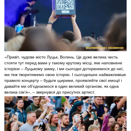
«Привіт, чудове місто Луцьк, Волинь. Це дуже велика честь
стояти тут перед вами у такому крутому місці, яке наповнене
історією – Луцькому замку, і ми сьогодні доторкнемося до неї,
ми теж творитимемо свою історію. І сьогоднішнє найважливіше
правило концерту – будьте щирими, проявляйте свої емоції і
давайте ми обʼєднаємося в один великий організм, як одна
велика сімʼя», – звернувся до присутніх артист.