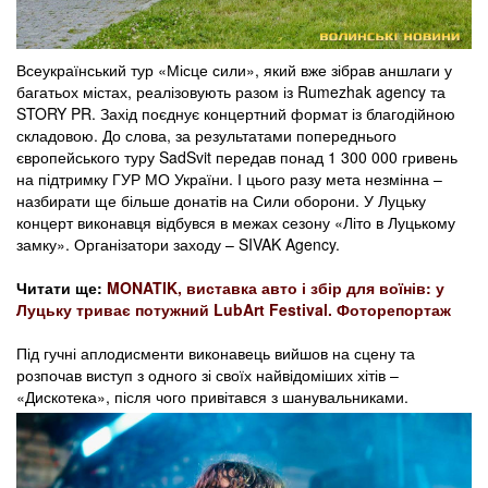
Всеукраїнський тур «Місце сили», який вже зібрав аншлаги у
багатьох містах, реалізовують разом із Rumezhak agency та
STORY PR. Захід поєднує концертний формат із благодійною
складовою. До слова, за результатами попереднього
європейського туру SadSvit передав понад 1 300 000 гривень
на підтримку ГУР МО України. І цього разу мета незмінна –
назбирати ще більше донатів на Сили оборони. У Луцьку
концерт виконавця відбувся в межах сезону «Літо в Луцькому
замку». Організатори заходу – SIVAK Agency.
Читати ще:
MONATIK, виставка авто і збір для воїнів: у
Луцьку триває потужний LubArt Festival. Фоторепортаж
Під гучні аплодисменти виконавець вийшов на сцену та
розпочав виступ з одного зі своїх найвідоміших хітів –
«Дискотека», після чого привітався з шанувальниками.