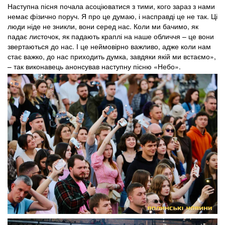
Наступна пісня почала асоціюватися з тими, кого зараз з нами
немає фізично поруч. Я про це думаю, і насправді це не так. Ці
люди ніде не зникли, вони серед нас. Коли ми бачимо, як
падає листочок, як падають краплі на наше обличчя – це вони
звертаються до нас. І це неймовірно важливо, адже коли нам
стає важко, до нас приходить думка, завдяки якій ми встаємо»,
– так виконавець анонсував наступну пісню «Небо».