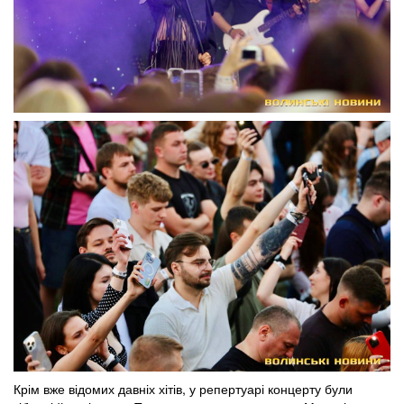
Крім вже відомих давніх хітів, у репертуарі концерту були