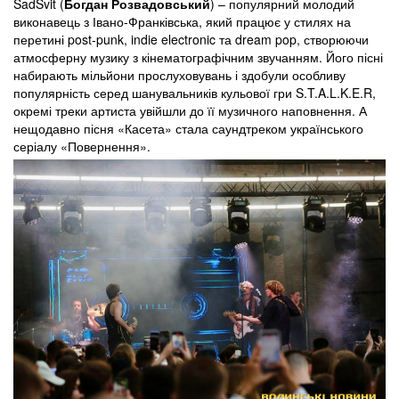
SadSvit (
Богдан Розвадовський
) – популярний молодий
виконавець з Івано-Франківська, який працює у стилях на
перетині post-punk, indie electronic та dream pop, створюючи
атмосферну музику з кінематографічним звучанням. Його пісні
набирають мільйони прослуховувань і здобули особливу
популярність серед шанувальників кульової гри S.T.A.L.K.E.R,
окремі треки артиста увійшли до її музичного наповнення. А
нещодавно пісня «Касета» стала саундтреком українського
серіалу «Повернення».