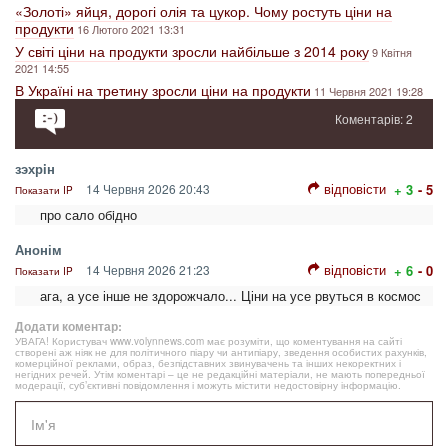
«Золоті» яйця, дорогі олія та цукор. Чому ростуть ціни на
продукти
16 Лютого 2021 13:31
У світі ціни на продукти зросли найбільше з 2014 року
9 Квітня
2021 14:55
В Україні на третину зросли ціни на продукти
11 Червня 2021 19:28
Коментарів: 2
зэхрiн
відповісти
14 Червня 2026 20:43
+ 3
- 5
Показати IP
про сало обiдно
Анонім
відповісти
14 Червня 2026 21:23
+ 6
- 0
Показати IP
ага, а усе інше не здорожчало... Ціни на усе рвуться в космос
Додати коментар:
УВАГА! Користувач www.volynnews.com має розуміти, що коментування на сайті
створені аж ніяк не для політичного піару чи антипіару, зведення особистих рахунків,
комерційної реклами, образ, безпідставних звинувачень та інших некоректних і
негідних речей. Утім коментарі – це не редакційні матеріали, не мають попередньої
модерації, суб’єктивні повідомлення і можуть містити недостовірну інформацію.