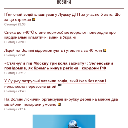
НОВИНИ
П’янючий водій влаштував у Луцьку ДТП за участю 5 авто. Що
за це отримав
Сьогодні 23:38
Спека до +40°C стане нормою: метеоролог попередив про
кардинальні кліматичні зміни в Україні
Сьогодні 23:09
Ліцей на Волині відремонтують і утеплять за 40 млн
Сьогодні 22:41
«Стягнули під Москву три кола захисту»: Зеленський
повідомив, як Кремль кинув регіони і кордони РФ
Сьогодні 22:12
У Луцьку патрульні виявили водія, який їхав без прав і
неналежно перевозив дітей
Сьогодні 21:43
На Волині лісничий організував вирубку дерев на майже два
мільйони: покарали умовно
Сьогодні 21:14