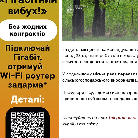
влади та місцевого самоврядування
понад 22 га, які перебували в корис
сільськогосподарського призначення 
У подальшому міська рада передала 
сільськогосподарського виробництва.
Прокурори в суді домоглися поверне
припинення суб’єктом господарюванн
Підписуйтесь на наш
Telegram-кана
України та світу