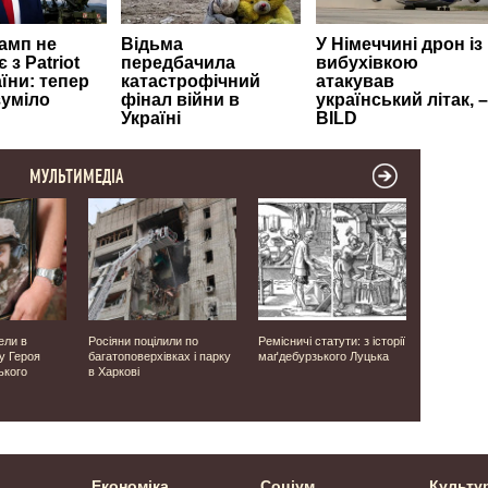
МУЛЬТИМЕДІА
ели в
Росіяни поцілили по
Ремісничі статути: з історії
Запашна м
у Героя
багатоповерхівках і парку
маґдебурзького Луцька
картоплі: 
ького
в Харкові
на двох ге
до 100 кіло
день
Економіка
Соціум
Культу