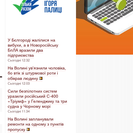
У Бєлгороді жалілися на
вибухи, а в Новоросійську
БпЛА вразили два
підприємства
Сьогодні 12:32
На Волині ув'язнили чоловіка,
бо втік зі штурмової роти і
обікрав людину
Сьогодні 12:03
Сили безпілотних систем
уразили російський С-400
«Тріумф» у Геленджику та три
судна у Чорному морі
Сьогодні 11:34
На Волині запланували
ремонти на одному з пунктів
пропуску