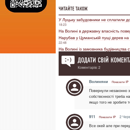
ЧИТАЙТЕ ТАКОЖ
У Луцьку забудовники не сплатили до
18:23
На Волині в державну власність пове
Нарубав у Цуманській пущі дерев на 
22:48
На Волині із замовника будівництва с
ДОДАТИ СВІЙ КОМЕНТ
Коментарів: 2
Волиняни
Показати IP
Повернули незаконно за
собствєнності треба на
якщо того не зробите т
911
2 Черв
Показати IP
Все окей але при пере