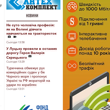
у
НОВИНИ
Не суто чоловіча професія:
як на Волині дівчата
навчаються на трактористок
Сьогодні 13:58
У Луцьку провели в останню
дорогу Героя Валерія
Скрицького
Сьогодні 13:29
Туреччина обмежує рух
комерційних суден у бік
Чорного моря і пропонує
Україні та РФ мораторій на
удари по кораблях
Сьогодні 13:01