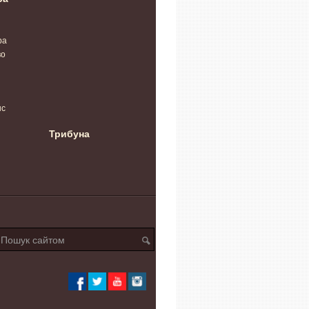
ра
во
нс
Трибуна