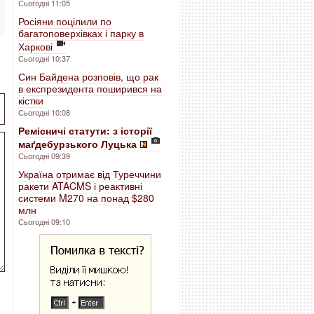
Сьогодні 11:05
Росіяни поцілили по
багатоповерхівках і парку в
Харкові
Сьогодні 10:37
Син Байдена розповів, що рак
в експрезидента поширився на
кістки
Сьогодні 10:08
Ремісничі статути: з історії
маґдебурзького Луцька
Сьогодні 09:39
Україна отримає від Туреччини
ракети ATACMS і реактивні
системи M270 на понад $280
млн
Сьогодні 09:10