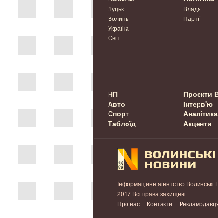
Луцьк
Влада
Волинь
Партії
Україна
Світ
НП
Проекти 
Авто
Інтерв'ю
Спорт
Аналітика
Таблоїд
Акценти
Інформаційне агентство Волинські 
2017 Всі права захищені
Про нас
Контакти
Рекламодавц