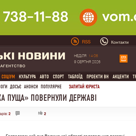
RSS
Контакти
НЕДІЛЯ
14:06
9 СЕРПНЯ 2026
СОЦІУМ
КУЛЬТУРА
АВТО
СПОРТ
ТАБЛОЇД
ПРОЕКТИ ВН
АКЦЕНТИ
Т
ЛОГИ
ДОСЬЄ
АНОНСИ
ПОПУЛЯРНЕ
ЗАПИТАЙ ЮРИСТА
КА ПУЩА» ПОВЕРНУЛИ ДЕРЖАВІ
арів:
2
2
Господарський суд Волинської області задовольнив позовні