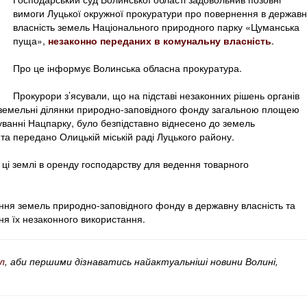
вимоги Луцької окружної прокуратури про повернення в державн
власність земель Національного природного парку «Цуманська
пуща»,
незаконно переданих в комунальну власність
.
Про це інформує Волинська обласна прокуратура.
Прокурори з’ясували, що на підставі незаконних рішень органів
 земельні ділянки природно-заповідного фонду загальною площею
туванні Нацпарку, було безпідставно віднесено до земель
та передано Олицькій міській раді Луцького району.
ці землі в оренду господарству для ведення товарного
ння земель природно-заповідного фонду в державну власність та
я їх незаконного використання.
л
, аби першими дізнаватись найактуальніші новини Волині,