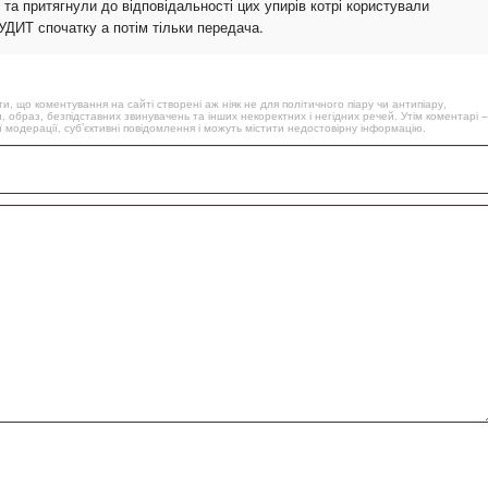
 та притягнули до відповідальності цих упирів котрі користували
ДИТ спочатку а потім тільки передача.
, що коментування на сайті створені аж ніяк не для політичного піару чи антипіару,
, образ, безпідставних звинувачень та інших некоректних і негідних речей. Утім коментарі –
 модерації, суб’єктивні повідомлення і можуть містити недостовірну інформацію.