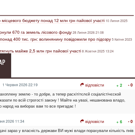
 місцевого бюджету понад 12 млн грн пайової участі
10 Липня 2025
рнули 670 га земель лісового фонду
28 Липня 2026 21:08
понад 400 тис. грн: волинянину повідомили про підозру
5 Квітня 2023
тягнуть майже 2,5 млн грн пайової участі
8 Жовтня 2025 13:24
АР
1 Червня 2026 22:19
відповісти
- 0
+ 2
хоплену землю - то добре, а тепер расхітітєлєй соціалістічєской
казати по всій строгості закону ! Майте на увазі, нешанована владо,
о народ на виборах вам то все пригадає !
ня 2026 11:34
відповісти
- 0
+ 6
дачі зараз у власність держави ВИ мужі влади порахували кількість пнів