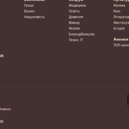
Гроші
Медицина
Музика
Бізнес
Освіта
Кіно
Нерухомість
Довкілля
Літерату
Вікенд
Мистецт
Релігія
Історія
Благодійництво
Анонси
Техно, IT
ТОП-ано
ВН
Новини.
ям