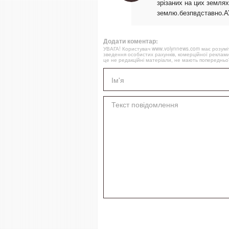
зрізаних на цих землях
землю.безпвдставно.АУ
Додати коментар:
УВАГА! Користувач www.volynnews.com має розуміти
зведення особистих рахунків, комерційної реклами
це не редакційні матеріали, не мають попередньої