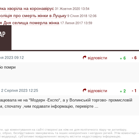
яка хворіла на коронавірус
31 Жовтня 2020 13:54
оліція про смерть жінки в Луцьку
9 Січня 2018 12:06
ння Дня селища померла жінка
17 Липня 2017 13:59
АР
я 2023 09:12
відповісти
- 6
+ 6
бо помри
2 Серпня 2023 12:25
відповісти
- 1
+ 2
рацювала не на "Модерн -Експо", а у Волинській торгово- промисловій
, спочатку ,чим подавати інформацію, перевірте ...
, що коментування на сайті створені аж ніяк не для політичного піару чи антипіару,
, образ, безпідставних звинувачень та інших некоректних і негідних речей. Утім коментарі –
 модерації, суб’єктивні повідомлення і можуть містити недостовірну інформацію.