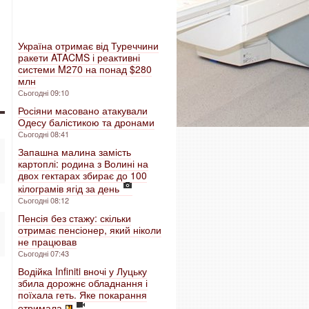
Україна отримає від Туреччини
ракети ATACMS і реактивні
системи M270 на понад $280
млн
Сьогодні 09:10
Росіяни масовано атакували
Одесу балістикою та дронами
Сьогодні 08:41
Запашна малина замість
картоплі: родина з Волині на
двох гектарах збирає до 100
кілограмів ягід за день
Сьогодні 08:12
Пенсія без стажу: скільки
отримає пенсіонер, який ніколи
не працював
Сьогодні 07:43
Водійка Infiniti вночі у Луцьку
збила дорожнє обладнання і
поїхала геть. Яке покарання
отримала