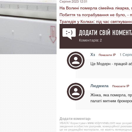
Серпня 2023 12:01
На Волині померла сімейна лікарка, 
Побиття та пограбування не було, - п
Трагедія у Колках: під час святкува
ДОДАТИ СВІЙ КОМЕНТ
Коментарів: 2
Хз
1 Серпн
Показати IP
Це Модерн - працюй а
Людмила
Показати IP
Жінка, яка померла, п
палаті митним брокером
Додати коментар:
УВАГА! Користувач www.volynnews.com має розуміти
зведення особистих рахунків, комерційної реклами
це не редакційні матеріали, не мають попередньої