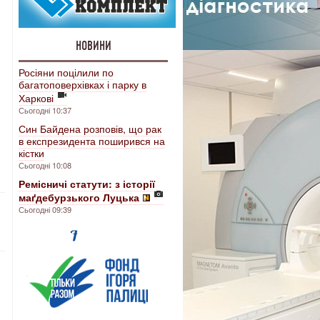
НОВИНИ
Росіяни поцілили по
багатоповерхівках і парку в
Харкові
Сьогодні 10:37
Син Байдена розповів, що рак
в експрезидента поширився на
кістки
Сьогодні 10:08
Ремісничі статути: з історії
маґдебурзького Луцька
Сьогодні 09:39