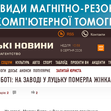
RSS
Контакти
НЕДІЛЯ
10:59
9 СЕРПНЯ 2026
СОЦІУМ
КУЛЬТУРА
АВТО
СПОРТ
ТАБЛОЇД
ПРОЕКТИ ВН
АКЦЕНТИ
Т
ЛОГИ
ДОСЬЄ
АНОНСИ
ПОПУЛЯРНЕ
ЗАПИТАЙ ЮРИСТА
БОТІ: НА ЗАВОДІ У ЛУЦЬКУ ПОМЕРЛА ЖІНКА
арів:
2
2
На заводі «Модерн-Експо» у Луцьку померла працівниця.