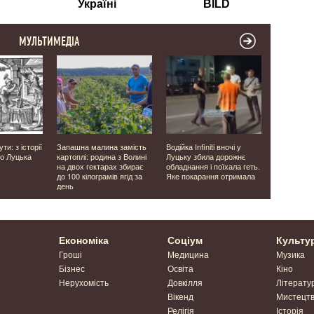
МУЛЬТИМЕДІА
ти: з історії
Запашна малина замість
Водійка Infiniti вночі у
У Луцьку п
о Луцька
картоплі: родина з Волині
Луцьку збила дорожнє
виявили во
на двох гектарах збирає
обладнання і поїхала геть.
без прав і
до 100 кілограмів ягід за
Яке покарання отримала
перевозив 
день
Економіка
Соціум
Культу
Гроші
Медицина
Музика
Бізнес
Освіта
Кіно
Нерухомість
Довкілля
Літерату
Вікенд
Мистецт
Релігія
Історія