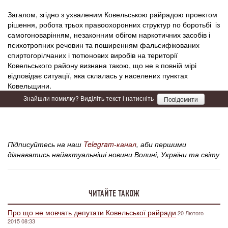
Загалом, згідно з ухваленим Ковельською райрадою проектом
рішення, робота трьох правоохоронних структур по боротьбі із
самогоноварінням, незаконним обігом наркотичних засобів і
психотропних речовин та поширенням фальсифікованих
спиртогорілчаних і тютюнових виробів на території
Ковельського району визнана такою, що не в повній мірі
відповідає ситуації, яка склалась у населених пунктах
Ковельщини.
Знайшли помилку? Виділіть текст і натисніть
Повідомити
Підписуйтесь на наш
Telegram-канал
, аби першими
дізнаватись найактуальніші новини Волині, України та світу
ЧИТАЙТЕ ТАКОЖ
Про що не мовчать депутати Ковельської райради
20 Лютого
2015 08:33