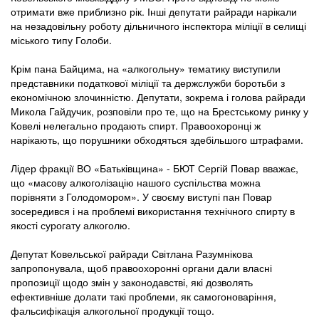
отримати вже приблизно рік. Інші депутати райради нарікали
на незадовільну роботу дільничного інспектора міліції в селищі
міського типу Голоби.
Крім пана Байцима, на «алкогольну» тематику виступили
представники податкової міліції та держслужби боротьби з
економічною злочинністю. Депутати, зокрема і голова райради
Микола Гайдучик, розповіли про те, що на Брестському ринку у
Ковелі нелегально продають спирт. Правоохоронці ж
нарікають, що порушники обходяться здебільшого штрафами.
Лідер фракції ВО «Батьківщина» - БЮТ Сергій Повар вважає,
що «масову алкоголізацію нашого суспільства можна
порівняти з Голодомором». У своєму виступі пан Повар
зосередився і на проблемі використання технічного спирту в
якості сурогату алкоголю.
Депутат Ковельської райради Світлана Разумнікова
запропонувала, щоб правоохоронні органи дали власні
пропозиції щодо змін у законодавстві, які дозволять
ефективніше долати такі проблеми, як самогоноваріння,
фальсифікація алкогольної продукції тощо.