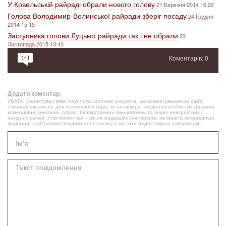
У Ковельській райраді обрали нового голову
21 Березня 2014 16:22
Голова Володимир-Волинської райради зберіг посаду
24 Грудня
2014 15:15
Заступника голови Луцької райради так і не обрали
23
Листопада 2015 13:40
Коментарів: 0
Додати коментар:
УВАГА! Користувач www.volynnews.com має розуміти, що коментування на сайті
створені аж ніяк не для політичного піару чи антипіару, зведення особистих рахунків,
комерційної реклами, образ, безпідставних звинувачень та інших некоректних і
негідних речей. Утім коментарі – це не редакційні матеріали, не мають попередньої
модерації, суб’єктивні повідомлення і можуть містити недостовірну інформацію.