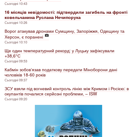
Сьогодні 10:43
16 місяців невідомості: підтвердили загибель на фронті
ковельчанина Руслана Нечипорука
Сьогодні 10:26
Ворог атакував дронами Сумщину, Запоріжжя, Одещину та
Херсон, є поранені
Сьогодні 10:10
Ще один температурний рекорд: у Луцьку зафіксували
+38,6° С
Сьогодні 09:53
Кабмін зобовʼязав податкову передати Міноборони дані
чоловіків 18-60 років
Сьогодні 09:37
ЗСУ взяли під вогневий контроль лінію між Кримом і Росією: в
окупантів почалися серйозні проблеми, – ISW
Сьогодні 09:20