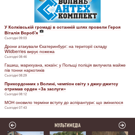
У Колківській громаді в останній шлях провели Героя
Віталія Вороб'я
Сьогодні 09:03
Дрони атакували Єкатеринбург: на території складу
Wildberries вирує пожежа
Сьогодні 08:46
Гашиш, марихуана, кокаїн: у Польщі поліція вилучила майже
пів тонни наркотиків
Сьогодні 08:29
Прикордонник з Волині, чемпіон світу з джиу-джитсу
отримав орден «За заслуги»
Сьогодні 08:12
МОН оновило терміни вступу до аспірантури: що змінилося
Сьогодні 07:43
МУЛЬТИМЕДІА