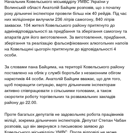
Начальник Ковельського міськвідділу УМВС України у
Волинській області Анатолій Байцим розповів, що з початку
року дільничні інспектори провели більш ніж 40 рейдів. Під час
них міліціонери вилучили 236 літрів самогону, 840 літрів
закваски. 104 жителі Ковельського району притягнуто до
адмінвідповідальності за придбання та зберігання самогону та
апаратів для його виготовлення. За виготовлення, придбання,
зберігання та реалізацію фальсифікованих алкогольних напоїв
на Ковельщині цьогоріч притягнули до відповідальності 4
особи.
За словами пана Байцима, на території Ковельського району
поставлено на облік у службі боротьби з незаконним обігом
наркотиків 44 особи. Анатолій Байцим вважає, що для того,
щоб покращити ситуацію, варто дільничним інспекторам
активно співпрацювати з сільськими головами, а також
скоротити роботу торгівельних та розважальних закладів
району до 22.00.
Проте багатьох депутатів не задовольняє робота працівників
міліції, зокрема дільничних інспекторів. Депутат Степан Чабан
розповів, що він звернувся з письмовою заявою до
Ковельського міськвідділу УМВС. Проте відповіді не може