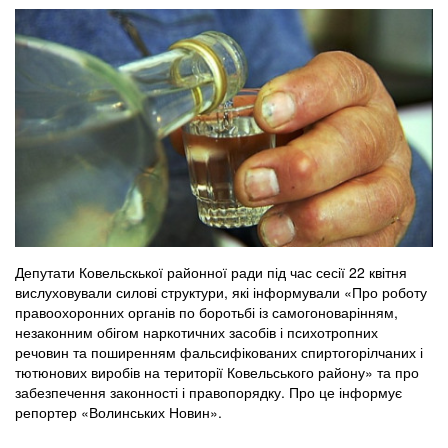
Депутати Ковельскької районної ради під час сесії 22 квітня
вислуховували силові структури, які інформували «Про роботу
правоохоронних органів по боротьбі із самогоноварінням,
незаконним обігом наркотичних засобів і психотропних
речовин та поширенням фальсифікованих спиртогорілчаних і
тютюнових виробів на території Ковельського району» та про
забезпечення законності і правопорядку. Про це інформує
репортер «Волинських Новин».