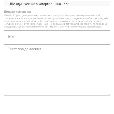
Ще один чесний з когорти "Шиба і Ко"
Додати коментар:
УВАГА! Користувач www.volynnews.com має розуміти, що коментування на сайті
створені аж ніяк не для політичного піару чи антипіару, зведення особистих рахунків,
комерційної реклами, образ, безпідставних звинувачень та інших некоректних і
негідних речей. Утім коментарі – це не редакційні матеріали, не мають попередньої
модерації, суб’єктивні повідомлення і можуть містити недостовірну інформацію.