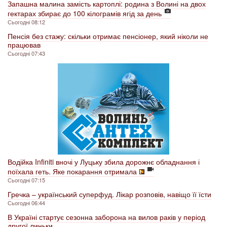
Запашна малина замість картоплі: родина з Волині на двох
гектарах збирає до 100 кілограмів ягід за день
Сьогодні 08:12
Пенсія без стажу: скільки отримає пенсіонер, який ніколи не
працював
Сьогодні 07:43
Водійка Infiniti вночі у Луцьку збила дорожнє обладнання і
поїхала геть. Яке покарання отримала
Сьогодні 07:15
Гречка – український суперфуд. Лікар розповів, навіщо її їсти
Сьогодні 06:44
В Україні стартує сезонна заборона на вилов раків у період
другої линьки