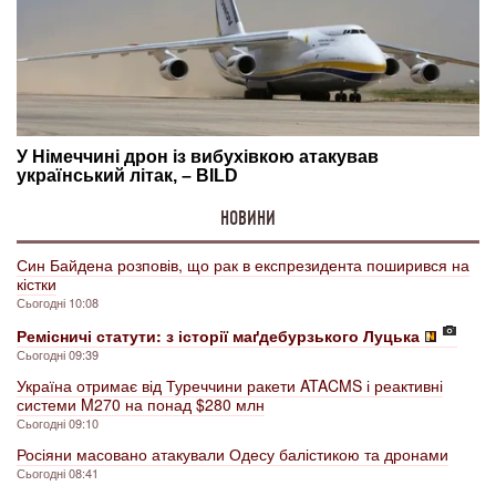
НОВИНИ
Син Байдена розповів, що рак в експрезидента поширився на
кістки
Сьогодні 10:08
Ремісничі статути: з історії маґдебурзького Луцька
Сьогодні 09:39
Україна отримає від Туреччини ракети ATACMS і реактивні
системи M270 на понад $280 млн
Сьогодні 09:10
Росіяни масовано атакували Одесу балістикою та дронами
Сьогодні 08:41