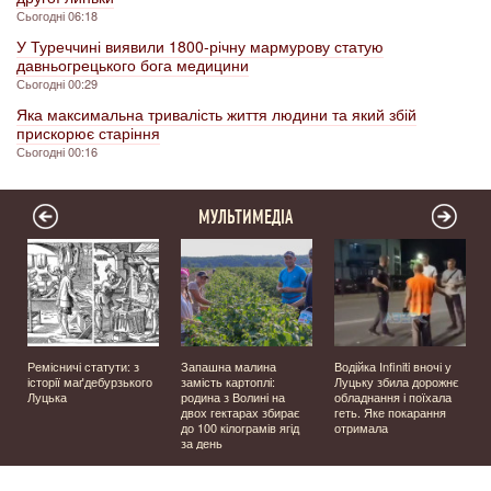
Сьогодні 06:18
У Туреччині виявили 1800-річну мармурову статую
давньогрецького бога медицини
Сьогодні 00:29
Яка максимальна тривалість життя людини та який збій
прискорює старіння
Сьогодні 00:16
МУЛЬТИМЕДІА
Ремісничі статути: з
Запашна малина
Водійка Infiniti вночі у
історії маґдебурзького
замість картоплі:
Луцьку збила дорожнє
Луцька
родина з Волині на
обладнання і поїхала
двох гектарах збирає
геть. Яке покарання
до 100 кілограмів ягід
отримала
за день