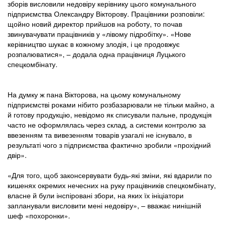
зборів висловили недовіру керівнику цього комунального
підприємства Олександру Вікторову. Працівники розповіли:
щойно новий директор прийшов на роботу, то почав
звинувачувати працівників у «лівому підробітку». «Нове
керівництво шукає в кожному злодія, і це продовжує
розпалюватися», – додала одна працівниця Луцького
спецкомбінату.
На думку ж пана Вікторова, на цьому комунальному
підприємстві роками нібито розбазарювали не тільки майно, а
й готову продукцію, невідомо як списували пальне, продукція
часто не оформлялась через склад, а системи контролю за
ввезенням та вивезенням товарів узагалі не існувало, в
результаті чого з підприємства фактично зробили «прохідний
двір».
«Для того, щоб законсервувати будь-які зміни, які вдарили по
кишенях окремих нечесних на руку працівників спецкомбінату,
власне й були інспіровані збори, на яких їх ініціатори
запланували висловити мені недовіру», – вважає нинішній
шеф «похоронки».