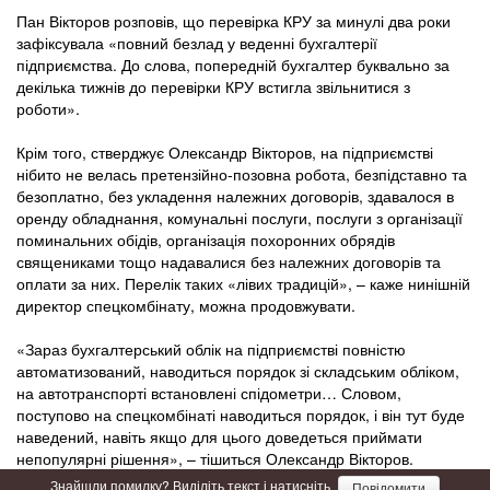
Пан Вікторов розповів, що перевірка КРУ за минулі два роки
зафіксувала «повний безлад у веденні бухгалтерії
підприємства. До слова, попередній бухгалтер буквально за
декілька тижнів до перевірки КРУ встигла звільнитися з
роботи».
Крім того, стверджує Олександр Вікторов, на підприємстві
нібито не велась претензійно-позовна робота, безпідставно та
безоплатно, без укладення належних договорів, здавалося в
оренду обладнання, комунальні послуги, послуги з організації
поминальних обідів, організація похоронних обрядів
священиками тощо надавалися без належних договорів та
оплати за них. Перелік таких «лівих традицій», – каже нинішній
директор спецкомбінату, можна продовжувати.
«Зараз бухгалтерський облік на підприємстві повністю
автоматизований, наводиться порядок зі складським обліком,
на автотранспорті встановлені спідометри… Словом,
поступово на спецкомбінаті наводиться порядок, і він тут буде
наведений, навіть якщо для цього доведеться приймати
непопулярні рішення», – тішиться Олександр Вікторов.
Знайшли помилку? Виділіть текст і натисніть
Повідомити