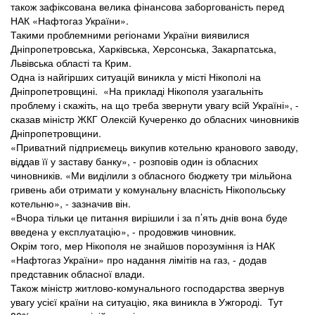
також зафіксована велика фінансова заборгованість перед
НАК «Нафтогаз України».
Такими проблемними регіонами України виявилися
Дніпропетровська, Харківська, Херсонська, Закарпатська,
Львівська області та Крим.
Одна із найгірших ситуацій виникла у місті Нікополі на
Дніпропетровщині. «На прикладі Нікополя узагальніть
проблему і скажіть, на що треба звернути увагу всій Україні», -
сказав міністр ЖКГ Олексій Кучеренко до обласних чиновників
Дніпропетровщини.
«Приватний підприємець викупив котельню кранового заводу,
віддав її у заставу банку», - розповів один із обласних
чиновників. «Ми виділили з обласного бюджету три мільйона
гривень аби отримати у комунальну власність Нікопольську
котельню», - зазначив він.
«Вчора тільки це питання вирішили і за п’ять днів вона буде
введена у експлуатацію», - продовжив чиновник.
Окрім того, мер Нікополя не знайшов порозуміння із НАК
«Нафтогаз України» про надання лімітів на газ, - додав
представник обласної влади.
Також міністр житлово-комунального господарства звернув
увагу усієї країни на ситуацію, яка виникла в Ужгороді. Тут