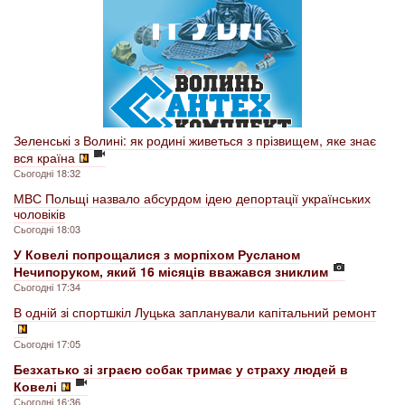
Зеленські з Волині: як родині живеться з прізвищем, яке знає
вся країна
Сьогодні 18:32
МВС Польщі назвало абсурдом ідею депортації українських
чоловіків
Сьогодні 18:03
У Ковелі попрощалися з морпіхом Русланом
Нечипоруком, який 16 місяців вважався зниклим
Сьогодні 17:34
В одній зі спортшкіл Луцька запланували капітальний ремонт
Сьогодні 17:05
Безхатько зі зграєю собак тримає у страху людей в
Ковелі
Сьогодні 16:36