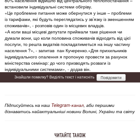
80% населення відійшло від центрального теплопостачання –
встановили індивідуальні системи обігріву.
«Це проблемне питання може обернутися у інше – проблеми
із тарифами, які будуть переглядатись у зв’язку із зменшенням
споживачів», - розповів один із місцевих владців.
«А коли ваші місцеві депутати приймали таке рішення чи
думали вони, що коли половина споживачів відходить від цієї
послуги, то решта видатків покладатиметься на іншу частину
населення ?», - запитав пан Кучеренко.«Для прихильників
індивідуального опалення я пропоную провести за рахунок
міністерства семінар: до чого призводять розваги із
індивідуальними системами», - додав він.
Знайшли помилку? Виділіть текст і натисніть
Повідомити
Підписуйтесь на наш
Telegram-канал
, аби першими
дізнаватись найактуальніші новини Волині, України та світу
ЧИТАЙТЕ ТАКОЖ