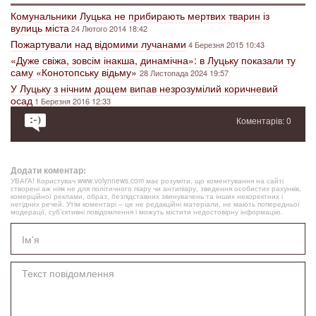
Комунальники Луцька не прибирають мертвих тварин із
вулиць міста
24 Лютого 2014 18:42
Пожартували над відомими лучанами
4 Березня 2015 10:43
«Дуже свіжа, зовсім інакша, динамічна»: в Луцьку показали ту
саму «Конотопську відьму»
28 Листопада 2024 19:57
У Луцьку з нічним дощем випав незрозумілий коричневий
осад
1 Березня 2016 12:33
Коментарів: 0
Додати коментар:
УВАГА! Користувач www.volynnews.com має розуміти, що коментування на сайті
створені аж ніяк не для політичного піару чи антипіару, зведення особистих рахунків,
комерційної реклами, образ, безпідставних звинувачень та інших некоректних і
негідних речей. Утім коментарі – це не редакційні матеріали, не мають попередньої
модерації, суб’єктивні повідомлення і можуть містити недостовірну інформацію.