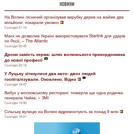
НОВИНИ
На Волині лісничий організував вирубку дерев на майже два
мільйони: покарали умовно
Сьогодні 21:14
Маск не дозволив Україні використовувати Starlink для ударів
по Росії, – The Atlantic
Сьогодні 20:45
Дрони замість керма: шлях волинського прикордонника
до нової професії
Сьогодні 20:16
У Луцьку зіткнулися два авто: двох людей
госпіталізували. Оновлено. Відео
Сьогодні 19:47
Вибух у московському ресторані: померла ще одна родичка
генерала Чайка, – ЗМІ
Сьогодні 19:30
Сільську вулицю на Волині відремонтують за понад 9 млн
Сьогодні 19:01