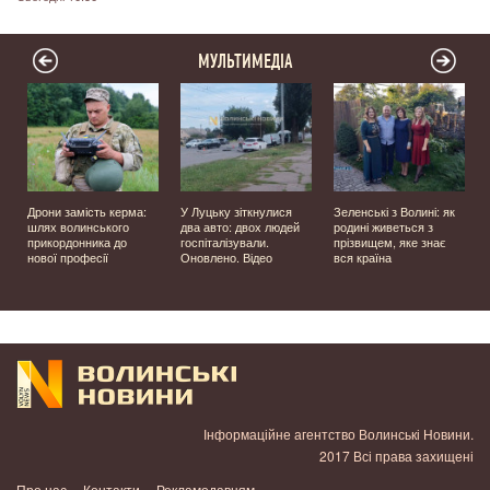
МУЛЬТИМЕДІА
Дрони замість керма:
У Луцьку зіткнулися
Зеленські з Волині: як
шлях волинського
два авто: двох людей
родині живеться з
прикордонника до
госпіталізували.
прізвищем, яке знає
нової професії
Оновлено. Відео
вся країна
Інформаційне агентство Волинські Новини.
2017 Всі права захищені
Про нас
Контакти
Рекламодавцям