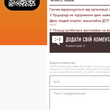
ЧИТАЙТЕ ТАКОЖ
Гунчик відхрещується від організації
У Луцькраді не підтримали ідею навч
Двоє людей згоріло: масштабна ДТП в
10:17
У Польщі розбилася вантажівка на в
ДОДАТИ СВІЙ КОМЕНТ
Коментарів: 0
Додати коментар:
УВАГА! Користувач www.volynnews.com має розуміти
зведення особистих рахунків, комерційної реклами
це не редакційні матеріали, не мають попередньої