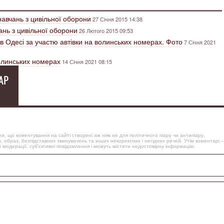
 навчань з цивільної оборони
27 Січня 2015 14:38
ань з цивільної оборони
26 Лютого 2015 09:53
 Одесі за участю автівки на волинських номерах. Фото
7 Січня 2021
олинських номерах
14 Січня 2021 08:15
АР
, що коментування на сайті створені аж ніяк не для політичного піару чи антипіару,
, образ, безпідставних звинувачень та інших некоректних і негідних речей. Утім коментарі –
 модерації, суб’єктивні повідомлення і можуть містити недостовірну інформацію.