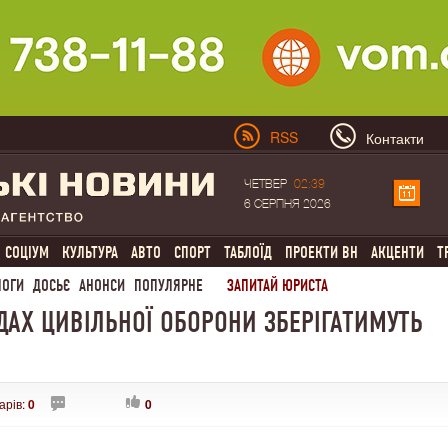
RSS
Контакти
ЧЕТВЕР
02:39
6 СЕРПНЯ 2026
СОЦІУМ
КУЛЬТУРА
АВТО
СПОРТ
ТАБЛОЇД
ПРОЕКТИ ВН
АКЦЕНТИ
Т
ЛОГИ
ДОСЬЄ
АНОНСИ
ПОПУЛЯРНЕ
ЗАПИТАЙ ЮРИСТА
АХ ЦИВІЛЬНОЇ ОБОРОНИ ЗБЕРІГАТИМУТЬ
арів:
0
0