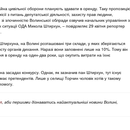
йна цивільної оборони планують здавати в оренду. Таку пропозиці
місії з питань депутатської діяльності, захисту прав людини,
и зі злочинністю Волинської облради озвучив начальник управління з
 ситуації ОДА Микола Штирхун, – повідомляє 29 квітня репортер
.
тирхуна, на Волині розташовані три склади, у яких зберігаються
сту органів дихання. Наразі вони заповнені лише на 10%. Тому він
я в оренду на один-два роки, що окупить витрати на їхнє
а засадах конкурсу. Однак, як зазначив пан Штирхун, тут існує
ає претендентів. Лише у селищі Торчин чоловік хотів у такому
помогу.
л
, аби першими дізнаватись найактуальніші новини Волині,