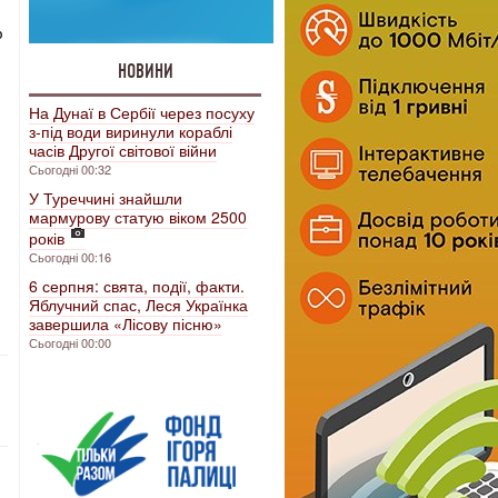
ю
НОВИНИ
На Дунаї в Сербії через посуху
з-під води виринули кораблі
часів Другої світової війни
Сьогодні 00:32
У Туреччині знайшли
мармурову статую віком 2500
років
Сьогодні 00:16
6 серпня: свята, події, факти.
Яблучний спас, Леся Українка
завершила «Лісову пісню»
Сьогодні 00:00