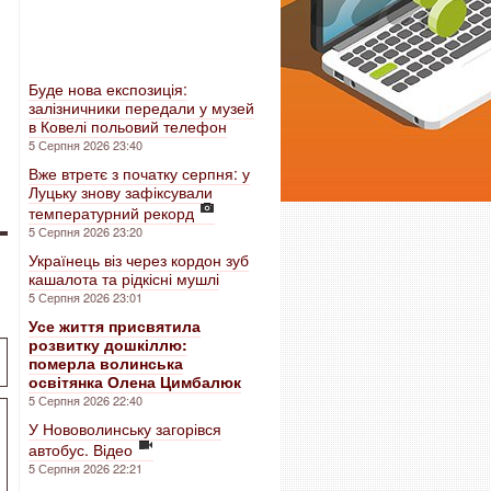
Буде нова експозиція:
залізничники передали у музей
в Ковелі польовий телефон
5 Серпня 2026 23:40
Вже втретє з початку серпня: у
Луцьку знову зафіксували
температурний рекорд
5 Серпня 2026 23:20
Українець віз через кордон зуб
кашалота та рідкісні мушлі
5 Серпня 2026 23:01
Усе життя присвятила
розвитку дошкіллю:
померла волинська
освітянка Олена Цимбалюк
5 Серпня 2026 22:40
У Нововолинську загорівся
автобус. Відео
5 Серпня 2026 22:21