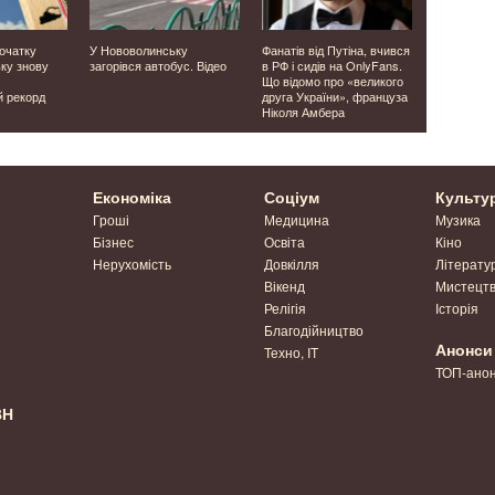
початку
У Нововолинську
Фанатів від Путіна, вчився
Прикордон
ьку знову
загорівся автобус. Відео
в РФ і сидів на OnlyFans.
Волинсько
Що відомо про «великого
перехопили
й рекорд
друга України», француза
«Ланцет» і
Ніколя Амбера
Відео
Економіка
Соціум
Культу
Гроші
Медицина
Музика
Бізнес
Освіта
Кіно
Нерухомість
Довкілля
Літерату
Вікенд
Мистецт
Релігія
Історія
Благодійництво
Анонси
Техно, IT
ТОП-ано
ВН