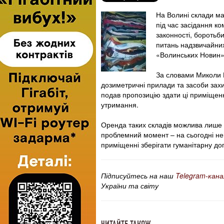
На Волині склади ма
під час засідання ко
законності, боротьб
питань надзвичайних
«Волинських Новин»
За словами Миколи Ш
дозиметричні прилади та засоби захи
подав пропозицію здати ці приміщенн
утримання.
Оренда таких складів можлива лише н
проблемний момент – на сьогодні нем
приміщенні зберігати гуманітарну до
Підписуйтесь на наш
Telegram-кана
України та світу