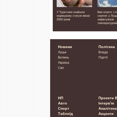
 в
⚡️Наш Telegram-канал.
У Туреччині знайшли
Вже втретє з 
ероя
Оперативні новини з
мармурову статую віком
серпня: у Луц
енчука
Волині, України і світу⚡️
2500 років
зафіксували
температурни
Новини
Політика
Луцьк
Влада
Волинь
Партії
Україна
Світ
НП
Проекти 
Авто
Інтерв'ю
Спорт
Аналітика
Таблоїд
Акценти