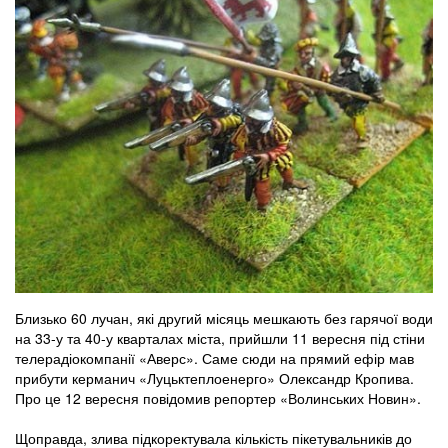
Близько 60 лучан, які другий місяць мешкають без гарячої води
на 33-у та 40-у кварталах міста, прийшли 11 вересня під стіни
телерадіокомпанії «Аверс». Саме сюди на прямий ефір мав
прибути керманич «Луцьктеплоенерго» Олександр Кропива.
Про це 12 вересня повідомив репортер «Волинських Новин».
Щоправда, злива підкоректувала кількість пікетувальників до