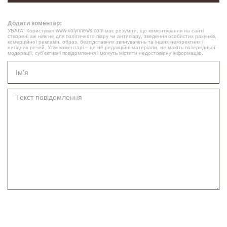
Додати коментар:
УВАГА! Користувач www.volynnews.com має розуміти, що коментування на сайті
створені аж ніяк не для політичного піару чи антипіару, зведення особистих рахунків,
комерційної реклами, образ, безпідставних звинувачень та інших некоректних і
негідних речей. Утім коментарі – це не редакційні матеріали, не мають попередньої
модерації, суб’єктивні повідомлення і можуть містити недостовірну інформацію.