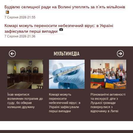
Будівлю селищної ради на Волині утеплять за п’ять мільйонів
7 Серпня 2026 21:55
Комарі можуть переносити небезпечний вірус: в Україні
зафіксували перші випадки
7 Серпня 2026 21:36
МУЛЬТИМЕДІА
Їхав миритися:
Комарі можуть
Різноманітні активності
волинянин потрапив до
переносити
та екскурсії: діти з
суду, бо обікрав
небезпечний вірус: в
Луцької громади
колишню дружину
Україні зафіксували
повернулися з
перші випадки
відпочинку в Литві
у