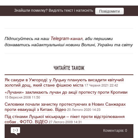
Знайшли помилку? Виділіть текст і натисніть
Повідомити
Підписуйтесь на наш
Telegram-канал
, аби першими
дізнаватись найактуальніші новини Волині, України та світу
ЧИТАЙТЕ ТАКОЖ
Як сакури в Ужгороді: у Луцьку планують висадити квітучий
золотий дощ, який стане фішкою міста
17 Червня 2021 22:42
«Лучани» закликають лучан до акції протесту проти Кропиви
15 Вересня 2008 11:50
Силовики почали зачистку протестуючих в Нових Санжарах
проти евакуації з Китаю. Відео
20 Лютого 2020 14:23
Під стінами Луцької міськради – пікет проти відстрілювання
собак . ФОТО. ВІДЕО
27 Лютого 2009 14:31
Коментарів: 0