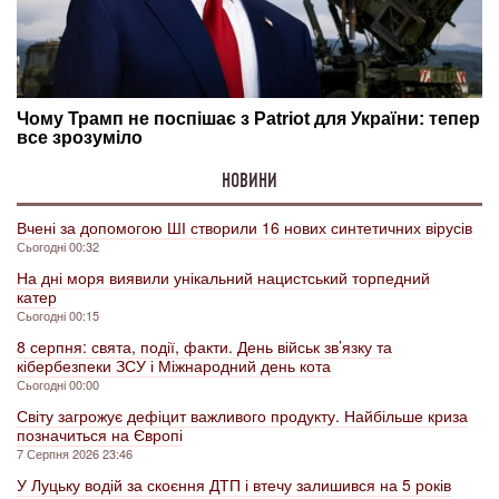
НОВИНИ
Вчені за допомогою ШІ створили 16 нових синтетичних вірусів
Сьогодні 00:32
На дні моря виявили унікальний нацистський торпедний
катер
Сьогодні 00:15
8 серпня: свята, події, факти. День військ зв’язку та
кібербезпеки ЗСУ і Міжнародний день кота
Сьогодні 00:00
Світу загрожує дефіцит важливого продукту. Найбільше криза
позначиться на Європі
7 Серпня 2026 23:46
У Луцьку водій за скоєння ДТП і втечу залишився на 5 років