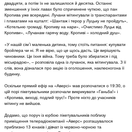
двадцяти, а потім їх не залишилося й десятка. Останнє
зменшення у їхніх лавах було спричинене чуткою, що пан
Кропива уже всередині. Лучани мітингували із транспарантами
і плакатами на кшталт: «Шантаж і терор у Луцьку не пройдуть»,
«Котельню громаді. Кропиву на нари», «Очистимо Луцьк від
Кропиви», «Лучанам гарячу воду. Кропиві – холодний душ».
«У нашій сім’ї маленька дитина, тому стоїть питання: купувати
бройлера чи ні. Я не вірю, що це щось дасть. Це вирішують
чиновники. Це їхня війна. Тому треба було збиратися і під
міськрадою», – розповіла одна із лучанок, яка мітингувала. З її
слів, вона дізналася про акцію із оголошення, наклеєногона її
будинку.
Оскільки прямий ефір на «Аверсі» мав розпочатися о 19:30, о
цій порі пікетувальники розпочали викрикувати «Ганьба!» і
«Кропива, виході, подлий трус!» Проте ніхто до учасників
мітингу не вийшов.
Додамо, що поруч із юрбою пікетувальників поблизу
приміщення телерадіокомпанії «Аверс» розташувалося
приблизно 13 юнаків і дівчат із червоно-чорною та