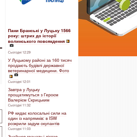
Пани Бранські у Луцьку 1566
року: штрих до історії
волинського повсякдення
Сьогодні 12:29
У Луцькому районі за 160 тисяч
продають будівлі державної
ветеринарної медицини. Фото
Сьогодні 12:01
Завтра у Луцьку
прощатимуться з Героєм
Валерієм Скрицьким
Сьогодні 11:32
РФ кидає колосальні сили на
один із напрямків: в ISW
розкрили задум окупантів
Сьогодні 11:03
Знайшов гранату і дістав