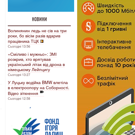
НОВИНИ
Волинянин ледь не сів на три
роки, бо вісім разів вдарив
працівника ТЦК
Сьогодні 13:56
«Сміливо і мужньо»: ЗМІ
розкрив, хто врятував
український літак від дрона в
німецькому Лейпцигу
Сьогодні 13:27
У Луцьку водійка BMW влетіла
в електроопору на Соборності.
Відео зіткнення
Сьогодні 12:58