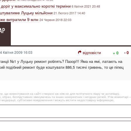
доріг у максимально короткі терміни
6 Квітня 2021 20:48
оштуватиме Луцьку мільйони
21 Лютого 2017 14:40
 вже витратили 9 млн
24 Червня 2018 22:03
АР
4 Квітня 2009 16:03
відповісти
- 0
+ 0
танції №1 у Луцьку ремонт роблять? Пазор!!! Яма на ямі, латають на
ий подібний ремонт буде коштувати 886,5 тисячі гривень, то це піпец
, що коментування на сайті створені аж ніяк не для політичного піару чи антипіару,
, образ, безпідставних звинувачень та інших некоректних і негідних речей. Утім коментарі –
 модерації, суб’єктивні повідомлення і можуть містити недостовірну інформацію.