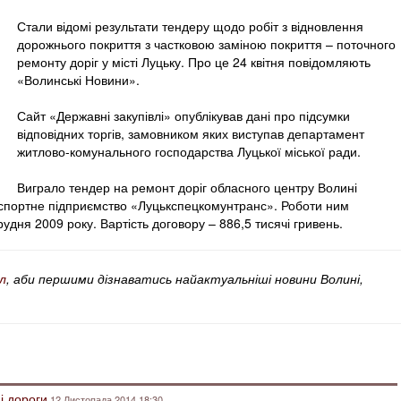
Стали відомі результати тендеру щодо робіт з відновлення
дорожнього покриття з частковою заміною покриття – поточного
ремонту доріг у місті Луцьку. Про це 24 квітня повідомляють
«Волинські Новини».
Сайт «Державні закупівлі» опублікував дані про підсумки
відповідних торгів, замовником яких виступав департамент
житлово-комунального господарства Луцької міської ради.
Виграло тендер на ремонт доріг обласного центру Волині
спортне підприємство «Луцькспецкомунтранс». Роботи ним
удня 2009 року. Вартість договору – 886,5 тисячі гривень.
л
, аби першими дізнаватись найактуальніші новини Волині,
і дороги
12 Листопада 2014 18:30