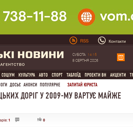
RSS
Контакти
СУБОТА
14:15
8 СЕРПНЯ 2026
СОЦІУМ
КУЛЬТУРА
АВТО
СПОРТ
ТАБЛОЇД
ПРОЕКТИ ВН
АКЦЕНТИ
Т
ЛОГИ
ДОСЬЄ
АНОНСИ
ПОПУЛЯРНЕ
ЗАПИТАЙ ЮРИСТА
ЬКИХ ДОРІГ У 2009-МУ ВАРТУЄ МАЙЖЕ
арів:
1
0