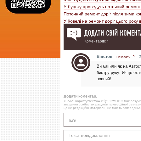
У Луцьку проведуть поточний ремонт 
Поточний ремонт доріг після зими к
У Ковелі на ремонт доріг цього року
ДОДАТИ СВІЙ КОМЕНТ
Коментарів: 1
Вінстон
2
Показати IP
Ви бачили як на Автос
бистру руку. Якщо отак
повний!
Додати коментар:
УВАГА! Користувач www.volynnews.com має розуміти
зведення особистих рахунків, комерційної реклами
це не редакційні матеріали, не мають попередньої