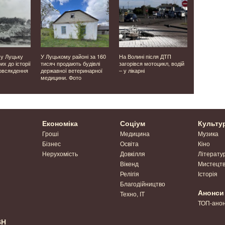
 у Луцьку
У Луцькому районі за 160
На Волині після ДТП
У Росії піс
их до історії
тисяч продають будівлі
загорівся мотоцикл, водій
горять Іль
овсякдення
державної ветеринарної
– у лікарні
Сизрансь
медицини. Фото
Економіка
Соціум
Культу
Гроші
Медицина
Музика
Бізнес
Освіта
Кіно
Нерухомість
Довкілля
Літерату
Вікенд
Мистецт
Релігія
Історія
Благодійництво
Анонси
Техно, IT
ТОП-ано
ВН