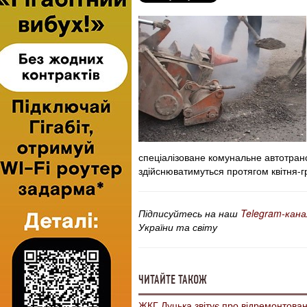
спеціалізоване комунальне автотран
здійснюватимуться протягом квітня-гр
Підписуйтесь на наш
Telegram-кана
України та світу
ЧИТАЙТЕ ТАКОЖ
ЖКГ Луцька звітує про відремонтован