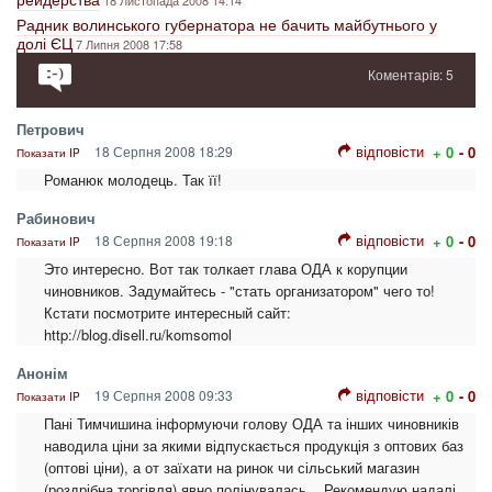
18 Листопада 2008 14:14
Радник волинського губернатора не бачить майбутнього у
долі ЄЦ
7 Липня 2008 17:58
Коментарів: 5
Петрович
відповісти
18 Серпня 2008 18:29
+ 0
- 0
Показати IP
Романюк молодець. Так її!
Рабинович
відповісти
18 Серпня 2008 19:18
+ 0
- 0
Показати IP
Это интересно. Вот так толкает глава ОДА к корупции
чиновников. Задумайтесь - "стать организатором" чего то!
Кстати посмотрите интересный сайт:
http://blog.disell.ru/komsomol
Анонім
відповісти
19 Серпня 2008 09:33
+ 0
- 0
Показати IP
Пані Тимчишина інформуючи голову ОДА та інших чиновників
наводила ціни за якими відпускається продукція з оптових баз
(оптові ціни), а от заїхати на ринок чи сільський магазин
(роздрібна торгівля) явно полінувалась... Рекомендую надалі