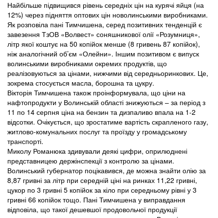
Найбільше підвищився рівень середніх цін на курячі яйця (на
12%) через підняття оптових цін новолинськими виробниками.
Як розповіла пані Тимчишена, серед позитивних тенденцій є
завезення ТзОВ «Волвест» соняшникової олії «Розумниця»,
літр якої коштує на 50 копійок менше (8 гривень 87 копійок),
ніж аналогічний об’єм «Олейни». Іншим позитивом є випуск
волинськими виробниками окремих продуктів, що
реалізовуються за цінами, нижчими від середньоринкових. Це,
зокрема стосується масла, борошна та цукру.
Вікторія Тимчишена також проінформувала, що ціни на
нафтопродукти у Волинській області знижуються – за період з
11 по 14 серпня ціна на бензин та дизпаливо впала на 1-2
відсотки. Очікується, що зростатиме вартість скрапленого газу,
житлово-комунальних послуг та проїзду у громадському
транспорті.
Миколу Романюка здивували деякі цифри, оприлюднені
представницею держінспекції з контролю за цінами.
Волинський губернатор поцікавився, де можна знайти олію за
8,87 гривні за літр при середній ціні на ринках 11,22 гривні,
цукор по 3 гривні 5 копійок за кіло при середньому рівні у 3
гривні 66 копійок тощо. Пані Тимчишена у виправдання
відповіла, що такої дешевшої продовольчої продукції