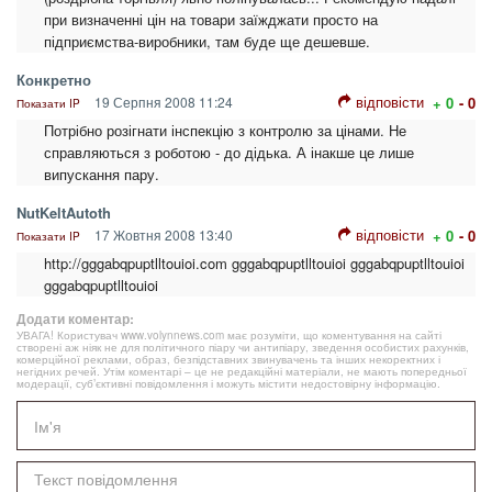
при визначенні цін на товари заїжджати просто на
підприємства-виробники, там буде ще дешевше.
Конкретно
відповісти
19 Серпня 2008 11:24
+ 0
- 0
Показати IP
Потрібно розігнати інспекцію з контролю за цінами. Не
справляються з роботою - до дідька. А інакше це лише
випускання пару.
NutKeltAutoth
відповісти
17 Жовтня 2008 13:40
+ 0
- 0
Показати IP
http://gggabqpuptlltouioi.com gggabqpuptlltouioi gggabqpuptlltouioi
gggabqpuptlltouioi
Додати коментар:
УВАГА! Користувач www.volynnews.com має розуміти, що коментування на сайті
створені аж ніяк не для політичного піару чи антипіару, зведення особистих рахунків,
комерційної реклами, образ, безпідставних звинувачень та інших некоректних і
негідних речей. Утім коментарі – це не редакційні матеріали, не мають попередньої
модерації, суб’єктивні повідомлення і можуть містити недостовірну інформацію.