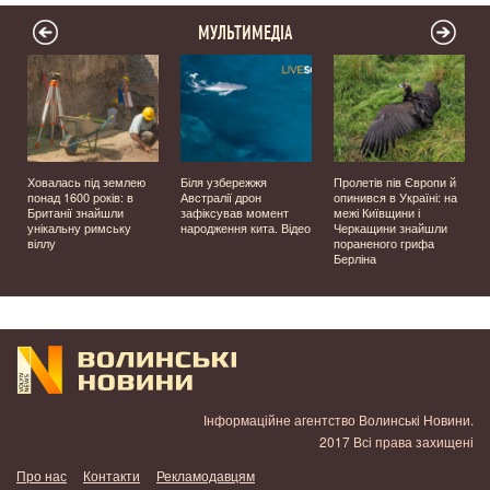
МУЛЬТИМЕДІА
Ховалась під землею
Біля узбережжя
Пролетів пів Європи й
о
понад 1600 років: в
Австралії дрон
опинився в Україні: на
Британії знайшли
зафіксував момент
межі Київщини і
унікальну римську
народження кита. Відео
Черкащини знайшли
віллу
пораненого грифа
Берліна
Інформаційне агентство Волинські Новини.
2017 Всі права захищені
Про нас
Контакти
Рекламодавцям