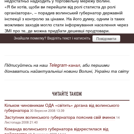
недостатньо надходить у торговельну мережу Волині.
«Я би хотів, щоби ви перейшли від ролі статиста до ролі
організатора», – порадив волинський губернатор державній
інспекції з контролю за цінами. На його думку, одним із таких
можливих заходів могло стати інформування населення через
ЗМІ про те, де можна придбати дешевші продтовари.
Знайшли помилку? Виділіть текст і натисніть
Повідомити
Підписуйтесь на наш
Telegram-канал
, аби першими
дізнаватись найактуальніші новини Волині, України та світу
ЧИТАЙТЕ ТАКОЖ
Кільком чиновникам ОДА «світить» догана від волинського
губернатора
30 Вересня 2008 13:39
Заступник волинського губернатора пояснив свій вчинок
14
Листопада 2008 21:40
Команда волинського губернатора відхрестилася від
рейдерства