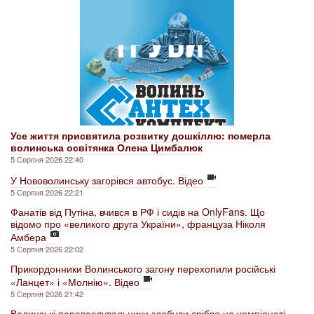
Усе життя присвятила розвитку дошкіллю: померла
волинська освітянка Олена Цимбалюк
5 Серпня 2026 22:40
У Нововолинську загорівся автобус. Відео
5 Серпня 2026 22:21
Фанатів від Путіна, вчився в РФ і сидів на OnlyFans. Що
відомо про «великого друга України», француза Ніколя
Амбера
5 Серпня 2026 22:02
Прикордонники Волинського загону перехопили російські
«Ланцет» і «Молнію». Відео
5 Серпня 2026 21:42
Волинські паравеслувальники здобули срібло на чемпіонаті