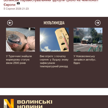
Європи
5 Серпня 2026 21:23
МУЛЬТИМЕДІА
У Туреччині знайшли
Вже втретє з початку
У Нововолинську
мармурову статую
серпня: у Луцьку знову
загорівся автобус.
️
віком 2500 років
зафіксували
Відео
температурний рекорд