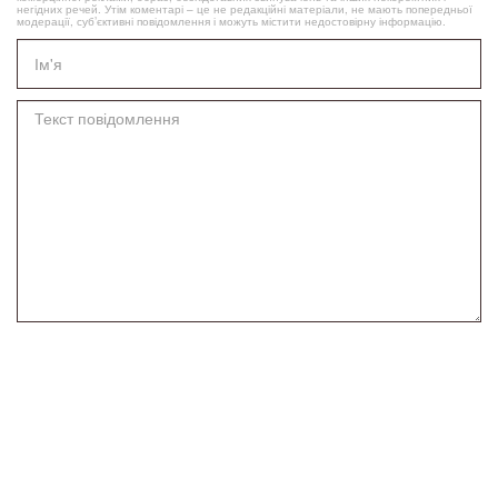
негідних речей. Утім коментарі – це не редакційні матеріали, не мають попередньої
модерації, суб’єктивні повідомлення і можуть містити недостовірну інформацію.