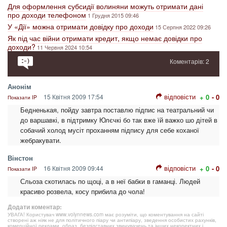
Для оформлення субсидії волиняни можуть отримати дані
про доходи телефоном
1 Грудня 2015 09:46
У «Дії» можна отримати довідку про доходи
15 Серпня 2022 09:26
Як під час війни отримати кредит, якщо немає довідки про
доходи?
11 Червня 2024 10:54
Коментарів: 2
Анонім
відповісти
15 Квітня 2009 17:54
+ 0
- 0
Показати IP
Бедненькая, пойду завтра поставлю підпис на театральний чи
до варшавкі, в підтримку Юлєчкі бо так вже їй важко шо дітей в
собачий холод мусіт проханням підпису для себе коханої
жебракувати.
Вінстон
відповісти
16 Квітня 2009 09:44
+ 0
- 0
Показати IP
Сльоза скотилась по щоці, а в неї бабки в гаманці. Людей
красиво розвела, косу прибила до чола!
Додати коментар:
УВАГА! Користувач www.volynnews.com має розуміти, що коментування на сайті
створені аж ніяк не для політичного піару чи антипіару, зведення особистих рахунків,
комерційної реклами, образ, безпідставних звинувачень та інших некоректних і