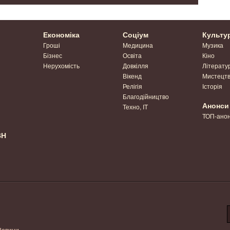
Економіка
Соціум
Культу
Гроші
Медицина
Музика
Бізнес
Освіта
Кіно
Нерухомість
Довкілля
Літерату
Вікенд
Мистецт
Релігія
Історія
Благодійництво
Анонси
Техно, IT
ТОП-ано
ВН
Новини.