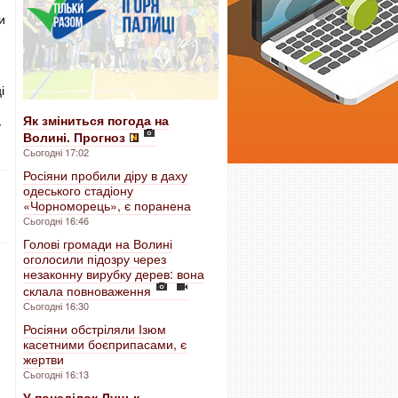
и
і
Як зміниться погода на
у
Волині. Прогноз
Сьогодні 17:02
Росіяни пробили діру в даху
одеського стадіону
«Чорноморець», є поранена
Сьогодні 16:46
Голові громади на Волині
оголосили підозру через
незаконну вирубку дерев: вона
склала повноваження
Сьогодні 16:30
Росіяни обстріляли Ізюм
касетними боєприпасами, є
жертви
Сьогодні 16:13
У понеділок Луцьк