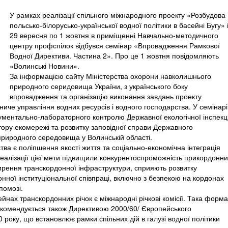
У рамках реалізації спільного міжнародного проекту «Розбудова
польсько-білорусько-української водної політики в басейні Бугу» 
29 вересня по 1 жовтня в приміщенні Навчально-методичного
центру профспілок відбувся семінар «Впровадження Рамкової
Водної Директиви. Частина 2». Про це 1 жовтня повідомляють
«Волинські Новини».
За інформацією сайту Міністерства охорони навколишнього
природного серидовища України, з українського боку
впровадження та організацію виконання завдань проекту
че управління водних ресурсів і водного господарства. У семінарі
рументально-лабораторного контролю Державної екологічної інспекці
ктору екомережі та розвитку заповідної справи Державного
риродного середовища у Волинській області.
ва є поліпшення якості життя та соціально-економічна інтеграція
 реалізації цієї мети підвищили конкурентоспроможність прикордонн
ширення транскордонної інфраструктури, сприяють розвитку
нної інституціональної співпраці, включно з безпекою на кордонах
помозі.
ах транскордонних річок є міжнародні річкові комісії. Така форма
екомендується також Директивою 2000/60/ Європейського
 року, що встановлює рамки спільних дій в галузі водної політики