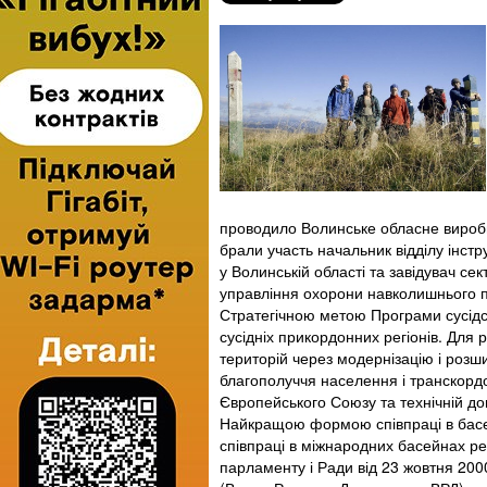
проводило Волинське обласне виробни
брали участь начальник відділу інст
у Волинській області та завідувач се
управління охорони навколишнього п
Стратегічною метою Програми сусідст
сусідніх прикордонних регіонів. Для
територій через модернізацію і роз
благополуччя населення і транскордо
Європейського Союзу та технічній до
Найкращою формою співпраці в басейн
співпраці в міжнародних басейнах р
парламенту і Ради від 23 жовтня 2000