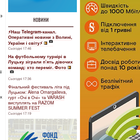
із
НОВИНИ
⚡️Наш Telegram-канал.
Оперативні новини з Волині,
України і світу⚡️
Сьогодні 17:46
На футбольному турнірі в
Луцьку зіграли п’ять дівочих
команд: хто переміг. Фото
ї
Сьогодні 17:36
Фінальний фестиваль літа під
Луцьком: Alena Omargalieva,
их
гурт «Очі в Очі» та VARASH
виступлять на RAZOM
SUMMER FEST
Сьогодні 17:19