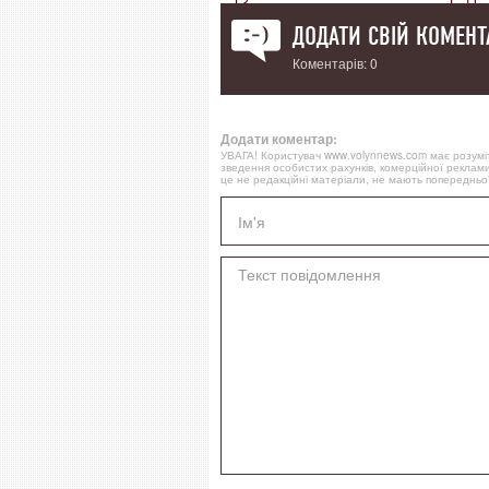
ДОДАТИ СВІЙ КОМЕНТ
Коментарів: 0
Додати коментар:
УВАГА! Користувач www.volynnews.com має розуміти
зведення особистих рахунків, комерційної реклами
це не редакційні матеріали, не мають попередньої