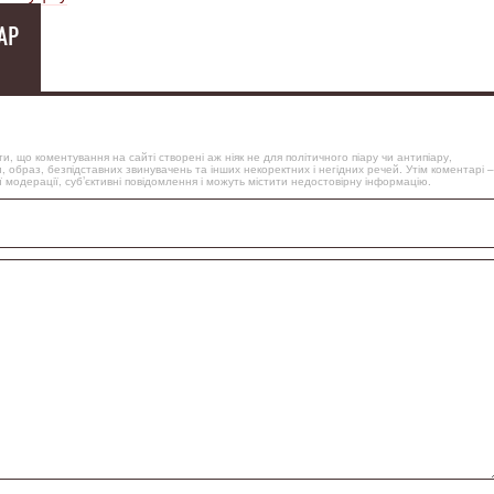
АР
, що коментування на сайті створені аж ніяк не для політичного піару чи антипіару,
, образ, безпідставних звинувачень та інших некоректних і негідних речей. Утім коментарі –
 модерації, суб’єктивні повідомлення і можуть містити недостовірну інформацію.