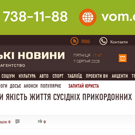
RSS
Контакти
П'ЯТНИЦЯ
17:47
7 СЕРПНЯ 2026
СОЦІУМ
КУЛЬТУРА
АВТО
СПОРТ
ТАБЛОЇД
ПРОЕКТИ ВН
АКЦЕНТИ
Т
ЛОГИ
ДОСЬЄ
АНОНСИ
ПОПУЛЯРНЕ
ЗАПИТАЙ ЮРИСТА
И ЯКІСТЬ ЖИТТЯ СУСІДНІХ ПРИКОРДОННИХ
арів:
0
0