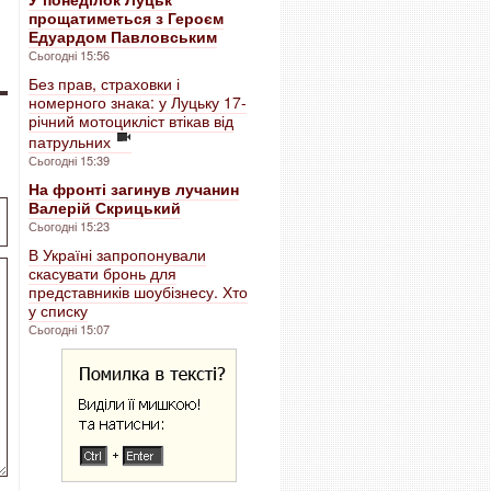
прощатиметься з Героєм
Едуардом Павловським
Сьогодні 15:56
Без прав, страховки і
номерного знака: у Луцьку 17-
річний мотоцикліст втікав від
патрульних
Сьогодні 15:39
На фронті загинув лучанин
Валерій Скрицький
Сьогодні 15:23
В Україні запропонували
скасувати бронь для
представників шоубізнесу. Хто
у списку
Сьогодні 15:07