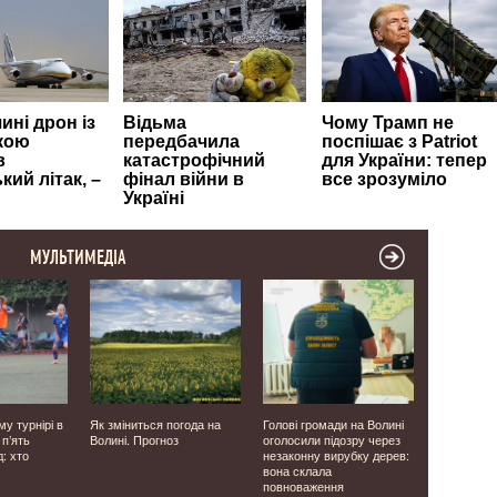
МУЛЬТИМЕДІА
у турнірі в
Як зміниться погода на
Голові громади на Волині
Без прав, 
 п’ять
Волині. Прогноз
оголосили підозру через
номерного 
: хто
незаконну вирубку дерев:
17-річний 
вона склала
втікав від
повноваження