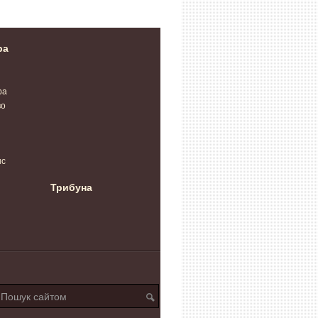
ра
ра
во
нс
Трибуна