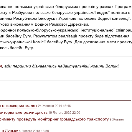
ювання польсько-українсько-білоруських проектів у рамках Програм
оекту « Розбудови польсько-білорусько-української водної політики в
нанням Республікою Білорусь і Україною положень Водної конвенції,
тково виконанням Водної Рамкової Директиви.
донної польсько-білорусько-української інституціональної співпрац
ми басейну Бугу. Результатом реалізації проекту буде підготування
сько-української Комісії басейну Бугу. Для досягнення мети проект
весь басейн Бугу.
л
, аби першими дізнаватись найактуальніші новини Волині,
я онкохворих малят
24 Жовтня 2014 15:46
ериторію вже розчищають
19 Лютого 2025 22:00
ерименту проведуть моніторинг громадського транспорту
9 Жовтня
 в Луцьку
4 Лютого 2018 13:55