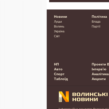
Новини
Політика
Луцьк
Влада
Волинь
Партії
Україна
Світ
НП
Проекти 
Авто
Інтерв'ю
Спорт
Аналітика
Таблоїд
Акценти
Інформаційне агентство Волинські 