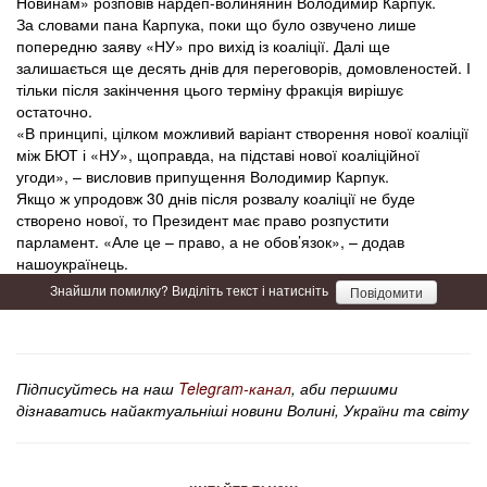
Новинам» розповів нардеп-волинянин Володимир Карпук.
За словами пана Карпука, поки що було озвучено лише
попередню заяву «НУ» про вихід із коаліції. Далі ще
залишається ще десять днів для переговорів, домовленостей. І
тільки після закінчення цього терміну фракція вирішує
остаточно.
«В принципі, цілком можливий варіант створення нової коаліції
між БЮТ і «НУ», щоправда, на підставі нової коаліційної
угоди», – висловив припущення Володимир Карпук.
Якщо ж упродовж 30 днів після розвалу коаліції не буде
створено нової, то Президент має право розпустити
парламент. «Але це – право, а не обов’язок», – додав
нашоукраїнець.
Знайшли помилку? Виділіть текст і натисніть
Повідомити
Підписуйтесь на наш
Telegram-канал
, аби першими
дізнаватись найактуальніші новини Волині, України та світу