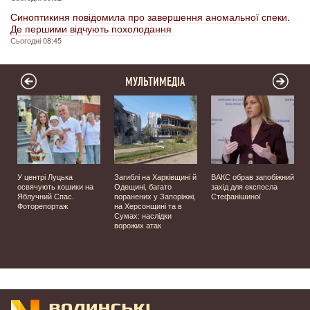
Синоптикиня повідомила про завершення аномальної спеки.
Де першими відчують похолодання
Сьогодні 08:45
МУЛЬТИМЕДІА
У центрі Луцька
Загиблі на Харківщині й
ВАКС обрав запобіжний
освячують кошики на
Одещині, багато
захід для експосла
Яблучний Спас.
поранених у Запоріжжі,
Стефанішиної
Фоторепортаж
на Херсонщині та в
Сумах: наслідки
ворожих атак