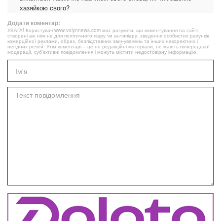
хазяйкою свого?
Додати коментар:
УВАГА! Користувач www.volynnews.com має розуміти, що коментування на сайті
створені аж ніяк не для політичного піару чи антипіару, зведення особистих рахунків,
комерційної реклами, образ, безпідставних звинувачень та інших некоректних і
негідних речей. Утім коментарі – це не редакційні матеріали, не мають попередньої
модерації, суб’єктивні повідомлення і можуть містити недостовірну інформацію.