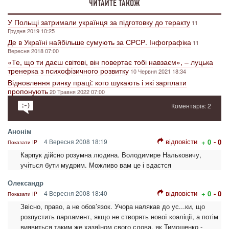
ЧИТАЙТЕ ТАКОЖ
У Польщі затримали українця за підготовку до теракту
11
Грудня 2019 10:25
Де в Україні найбільше сумують за СРСР. Інфографіка
11
Вересня 2018 07:00
«Те, що ти даєш світові, він повертає тобі навзаєм», – луцька
тренерка з психофізичного розвитку
10 Червня 2021 18:34
Відновлення ринку праці: кого шукають і які зарплати
пропонують
20 Травня 2022 07:00
Коментарів: 2
Анонім
відповісти
4 Вересня 2008 18:19
+ 0
- 0
Показати IP
Карпук дійсно розумна людина. Володимире Нальковичу,
учіться бути мудрим. Можливо вам це і вдастся
Олександр
відповісти
4 Вересня 2008 18:40
+ 0
- 0
Показати IP
Звісно, право, а не обов’язок. Учора налякав до ус...ки, що
розпустить парламент, якщо не створять нової коаліції, а потім
виявиться таким же хазяїном свого слова, як Тимошенко -