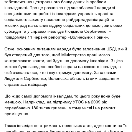
забезпеченню центрального банку даних із проблем
інвалідності. Про це розповіла під час обласної наради зі
спеціалістами по роботі із інвалідами управлінь праці та
соціального захисту населення райдержадміністрацій та
міських рад начальник відділу соціальних допомог, житлових
субсидій та у справах інвалідів Людмила Сербіненко, –
повідомляє 11 червня репортер «Волинських Новин».
Отже, основним питанням наради було заповнення ЦБДІ, який
був створений для того, щоб Міністерство праці могло
контролювати кошти, які йдуть на допомогу інвалідам. З цією
метою було заведено особові справи на кожного інваліда, в
якій зазначалося, хто і яку отримує допомогу. За словами
Людмили Сербіненко, Волинська область із цим завданням
справилась найкраще.
Що ж до самої допомоги інвалідам, то цього року вона буде
меншою. Наприклад, на підтримку УТОС на 2009 рік
передбачено 180 тисяч гривень, в тому числі і на ремонт
приміщення.
Також інваліди не отримають новеньких авто, адже кошти на їх
придбання державним бюджетом не передбачені. На Волинь