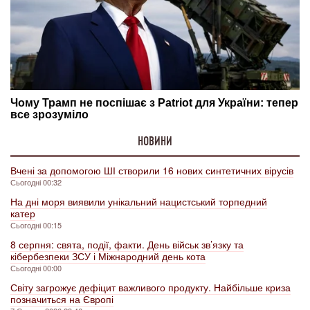
НОВИНИ
Вчені за допомогою ШІ створили 16 нових синтетичних вірусів
Сьогодні 00:32
На дні моря виявили унікальний нацистський торпедний
катер
Сьогодні 00:15
8 серпня: свята, події, факти. День військ зв’язку та
кібербезпеки ЗСУ і Міжнародний день кота
Сьогодні 00:00
Світу загрожує дефіцит важливого продукту. Найбільше криза
позначиться на Європі