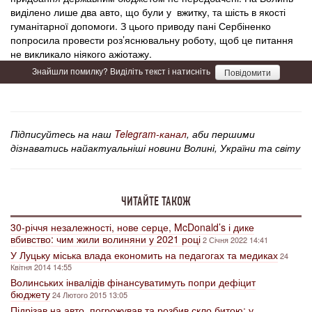
виділено лише два авто, що були у вжитку, та шість в якості
гуманітарної допомоги. З цього приводу пані Сербіненко
попросила провести роз’яснювальну роботу, щоб це питання
не викликало ніякого ажіотажу.
Знайшли помилку? Виділіть текст і натисніть
Повідомити
Підписуйтесь на наш
Telegram-канал
, аби першими
дізнаватись найактуальніші новини Волині, України та світу
ЧИТАЙТЕ ТАКОЖ
30-річчя незалежності, нове серце, McDonald’s і дике
вбивство: чим жили волиняни у 2021 році
2 Січня 2022 14:41
У Луцьку міська влада економить на педагогах та медиках
24
Квітня 2014 14:55
Волинських інвалідів фінансуватимуть попри дефіцит
бюджету
24 Лютого 2015 13:05
Підрізав на авто, погрожував та розбив скло битою: у