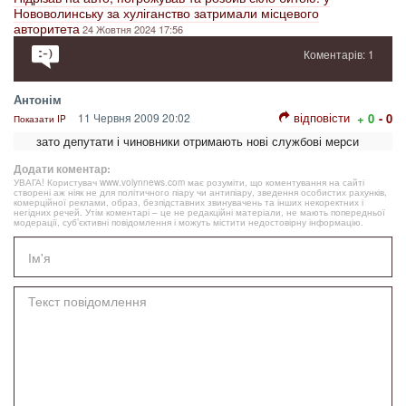
Нововолинську за хуліганство затримали місцевого
авторитета
24 Жовтня 2024 17:56
Коментарів: 1
Антонім
відповісти
11 Червня 2009 20:02
+ 0
- 0
Показати IP
зато депутати і чиновники отримають нові службові мерси
Додати коментар:
УВАГА! Користувач www.volynnews.com має розуміти, що коментування на сайті
створені аж ніяк не для політичного піару чи антипіару, зведення особистих рахунків,
комерційної реклами, образ, безпідставних звинувачень та інших некоректних і
негідних речей. Утім коментарі – це не редакційні матеріали, не мають попередньої
модерації, суб’єктивні повідомлення і можуть містити недостовірну інформацію.