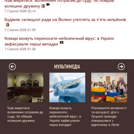
колишню дружину
7 Серпня 2026 22:14
Будівлю селищної ради на Волині утеплять за п’ять мільйонів
7 Серпня 2026 21:55
Комарі можуть переносити небезпечний вірус: в Україні
зафіксували перші випадки
7 Серпня 2026 21:36
МУЛЬТИМЕДІА
Їхав миритися:
Комарі можуть
Різноманітні активності
волинянин потрапив до
переносити
та екскурсії: діти з
суду, бо обікрав
небезпечний вірус: в
Луцької громади
колишню дружину
Україні зафіксували
повернулися з
перші випадки
відпочинку в Литві
у