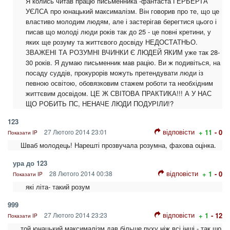
Я колись читав працю письменника -фантаста ГЕРБЕРТА
УЄЛСА про юнацький максималізм. Він говорив про те, що це
властиво молодим людям, але і застерігав берегтися цього і
писав що молоді люди років так до 25 - це повні кретини, у
яких ще розуму та життєвого досвіду НЕДОСТАТНЬО.
ЗВАЖЕНІ ТА РОЗУМНІ ВЧИНКИ Є ЛЮДЕЙ ЯКИМ уже так 28-
30 років. Я думаю письменник мав рацію. Ви ж подивіться, на
посаду суддів, прокурорів можуть претендувати люди із
певною освітою, обовязковим стажем роботи та необхідним
життєвим досвідом. ЦЕ Ж СВІТОВА ПРАКТИКА!!! А У НАС
ЩО РОБИТЬ ПС, НЕНАЧЕ ЛЮДИ ПОДУРІЛИ!?
123
відповісти
27 Лютого 2014 23:01
+ 11
- 0
Показати IP
Шваб молодець! Нарешті прозвучала розумна, фахова оцінка.
ура до 123
відповісти
28 Лютого 2014 00:38
+ 1
- 0
Показати IP
які літа- такий розум
999
відповісти
27 Лютого 2014 23:23
+ 1
- 12
Показати IP
той юнацький максималізм дав більше руху,ніж всі інші - так шо