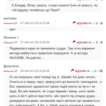
А Бондар, Вітер і решта, слова сказати Гузю не можуть, бо
той відразу телефонує до Паші!!!
регіонал
відповісти
27 Лютого 2014 23:48
+ 0
- 0
Показати IP
ернг
Лучанка 1
відповісти
27 Лютого 2014 23:59
+ 5
- 0
Показати IP
Подивилася відео як принизили суддю. Там чітко виражені
методи майбутньго правління кандидатів. А ці методи
ЖАХЛИВІ. Не дай бог...
Депутатка
відповісти
28 Лютого 2014 00:28
+ 0
- 15
Показати IP
От не очікувала такої позиції від А. Шваба! Аж дико читати.
Хочеться в першу чергу звернутися до вчителів і викладачів - у
Вас нормальної адекватної оцінки подій ніколи не було і не
буде. Ви або мовчите, як стадо баранів і овець, коли треба
щось в місті дійсно відстояти, або граєте під владну дудку -
донедавна місцевих чиновників партії регіонів (це називається
під- лабузництво!). А Ви, п. Шваб, маєте гордитися такими