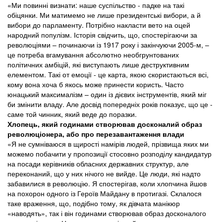
«Ми повинні визнати: наше суспільство - падке на такі
обіцянки. Ми матимемо не лише президентські вибори, а й
вибори до парламенту. Потрібно накласти вето на оцей
народний популізм. Історія свідчить, що, спостерігаючи за
революціями – починаючи із 1917 року і закінчуючи 2005-м, –
це потреба вгамування абсолютно необгрунтованих
політичних амбіцій, які виступають лише деструктивним
елементом. Такі от емоції - це карта, якою скористаються всі,
кому вона хоча б якось може принести користь. Часто
юнацький максималізм – один із дієвих інструментів, який міг
би змінити владу. Але досвід попередніх років показує, що це -
саме той чинник, який веде до поразки.
Хлопець, який годинами створював досконалий образ
революціонера, або про перезавантаження влади
«Я не сумніваюся в щирості намірів людей, прізвища яких ми
можемо побачити у пропозиції стосовно розподілу кандидатур
на посади керівників обласних державних структур, але
переконаний, що у них нічого не вийде. Це люди, які надто
забавилися в революцію. Я спостерігав, коли хлопчина йшов
на похорон одного із Героїв Майдану в протигазі. Склалося
таке враження, що, подібно тому, як дівчата манікюр
«наводять», так і він годинами створював образ досконалого