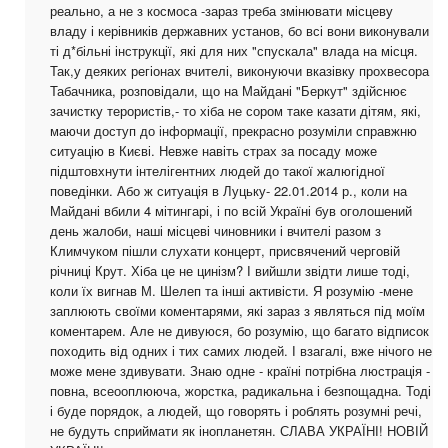
реально, а не з космоса -зараз треба змінювати місцеву
владу і керівників державних установ, бо всі вони виконували
ті д*більні інструкції, які для них "спускала" влада на місця.
Так,у деяких регіонах вчителі, виконуючи вказівку прохвесора
Табачника, розповідали, що на Майдані "Беркут" здійснює
зачистку терористів,- то хіба не сором таке казати дітям, які,
маючи доступ до інформації, прекрасно розуміли справжню
ситуацію в Києві. Невже навіть страх за посаду може
підштовхнути інтелігентних людей до такої жалюгідної
поведінки. Або ж ситуація в Луцьку- 22.01.2014 р., коли на
Майдані вбили 4 мітингарі, і по всій Україні був оголошений
день жалоби, наші місцеві чиновники і вчителі разом з
Климчуком пішли слухати концерт, присвячений черговій
річниці Крут. Хіба це не цинізм? І вийшли звідти лише тоді,
коли їх вигнав М. Шелеп та інші активісти. Я розумію -мене
заплюють своїми коментарями, які зараз з являться під моїм
коментарем. Але не дивуюся, бо розумію, що багато відписок
походить від одних і тих самих людей. І взагалі, вже нічого не
може мене здивувати. Знаю одне - країні потрібна люстрація -
повна, всеооплююча, жорстка, радикальна і безпощадна. Тоді
і буде порядок, а людей, що говорять і роблять розумні речі,
не будуть сприймати як інопланетян. СЛАВА УКРАЇНІ! НОВІЙ