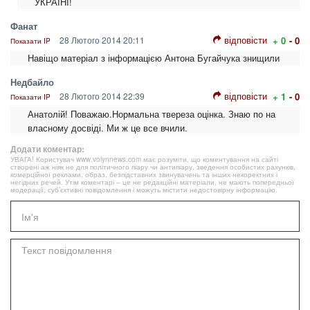
УКРАЇНІ!
Фанат
відповісти
28 Лютого 2014 20:11
+ 0
- 0
Показати IP
Навіщо матеріал з інформацією Антона Бугайчука знищили
Недбайло
відповісти
28 Лютого 2014 22:39
+ 1
- 0
Показати IP
Анатолій! Поважаю.Нормальна твереза оцінка. Знаю по на
власному досвіді. Ми ж це все вчили.
Додати коментар:
УВАГА! Користувач www.volynnews.com має розуміти, що коментування на сайті
створені аж ніяк не для політичного піару чи антипіару, зведення особистих рахунків,
комерційної реклами, образ, безпідставних звинувачень та інших некоректних і
негідних речей. Утім коментарі – це не редакційні матеріали, не мають попередньої
модерації, суб’єктивні повідомлення і можуть містити недостовірну інформацію.