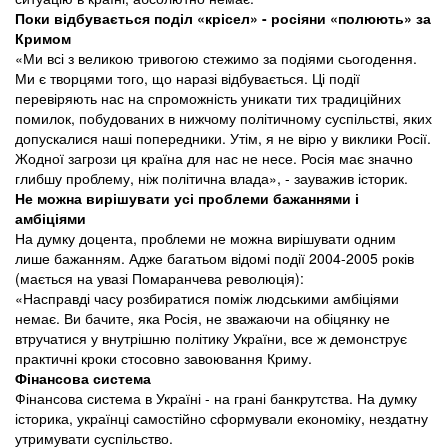
Поки відбувається поділ «крісел» - росіяни «полюють» за
Кримом
«Ми всі з великою тривогою стежимо за подіями сьогодення.
Ми є творцями того, що наразі відбувається. Ці події
перевіряють нас на спроможність уникати тих традиційних
помилок, побудованих в нижчому політичному суспільстві, яких
допускалися наші попередники. Утім, я не вірю у виклики Росії.
Жодної загрози ця країна для нас не несе. Росія має значно
глибшу проблему, ніж політична влада», - зауважив історик.
Не можна вирішувати усі проблеми бажаннями і
амбіціями
На думку доцента, проблеми не можна вирішувати одним
лише бажанням. Адже багатьом відомі події 2004-2005 років
(мається на увазі Помаранчева революція):
«Насправді часу розбиратися поміж людськими амбіціями
немає. Ви бачите, яка Росія, не зважаючи на обіцянку не
втручатися у внутрішню політику України, все ж демонструє
практичні кроки стосовно завоювання Криму.
Фінансова система
Фінансова система в Україні - на грані банкрутства. На думку
історика, українці самостійно сформували економіку, нездатну
утримувати суспільство.