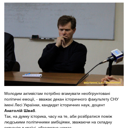
Молодим активістам потрібно вгамувати необгрунтовані
політичні емоції, - вважає декан історичного факультету СНУ
імені Лесі Українки, кандидат історичних наук, доцент
Анатолій Шваб
.
Так, на думку історика, часу на те, аби розібратися поміж
людськими політичними амбіціями, зважаючи на складну
ситуацію в країні, абсолютно немає.