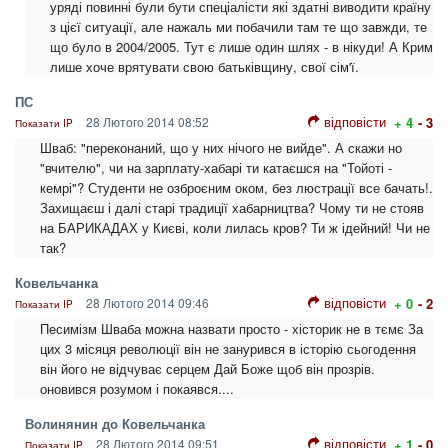
уряді повинні були бути спеціалісти які здатні виводити країну
з цієї ситуації, але нажаль ми побачили там те що завжди, те
що було в 2004/2005. Тут є лише один шлях - в нікуди! А Крим
лише хоче врятувати свою батьківщину, свої сім'ї.
ПС
відповісти
28 Лютого 2014 08:52
+ 4
- 3
Показати IP
Шваб: "переконаний, що у них нічого не вийде". А скажи но
"вчителю", чи на зарплату-хабарі ти катаєшся на "Тойоті -
кемрі"? Студенти не озброєним оком, без люстрації все бачать!.
Захищаєш і далі старі традиції хабарництва? Чому ти не стояв
на БАРИКАДАХ у Києві, коли лилась кров? Ти ж ідейний! Чи не
так?
Ковельчанка
відповісти
28 Лютого 2014 09:46
+ 0
- 2
Показати IP
Песимізм Шваба можна назвати просто - хісторик не в тємє За
цих 3 місяця революції він не занурився в історію сьогодення
він його не відчуває серцем Дай Боже щоб він прозрів.
оновився розумом і покаявся....
Волинянин до Ковельчанка
відповісти
28 Лютого 2014 09:51
+ 1
- 0
Показати IP