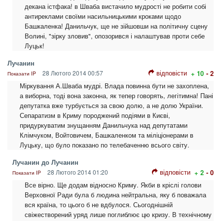
декана істфака! в Шваба вистачило мудрості не робити собі
антиреклами своїми насильницькими кроками щодо
Башкаленка! Данильчук, ще не зійшовши на політичну сцену
Волині, "зірку зловив", опозорився і налаштував проти себе
Луцьк!
Лучанин
відповісти
28 Лютого 2014 00:57
+ 10
- 2
Показати IP
Міркування А.Шваба мудрі. Влада повинна бути не захоплена,
а виборна, тоді вона законна, як тепер говорять, легітимна! Пані
депутатка вже турбується за свою долю, а не долю України.
Сепаратизм в Криму породжений подіями в Києві,
придуркуватим знущанням Данильчука над депутатами
Клімчуком, Войтовичем, Башкаленком та міліціонерами в
Луцьку, що було показано по телебаченню всього світу.
Лучанин до Лучанин
відповісти
28 Лютого 2014 01:20
+ 2
- 0
Показати IP
Все вірно. Ще додам відносно Криму. Якби в кріслі голови
Верховної Ради була б людина нейтральна, яку б поважала
вся країна, то цього б не вдбулося. Сьогоднішній
свіжестворений уряд лише поглиблює цю кризу. В технічному