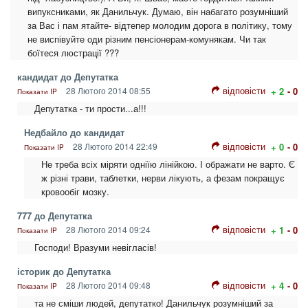
випуксниками, як Данильчук. Думаю, він набагато розумніший
за Вас і пам ятайте- відтепер молодим дорога в політику, тому
не виспівуйте оди різним пенсіонерам-комунякам. Чи так
боїтеся люстрації ???
кандидат до Депутатка
відповісти
28 Лютого 2014 08:55
+ 2
- 0
Показати IP
Депутатка - ти прости...а!!!
Недбайло до кандидат
відповісти
28 Лютого 2014 22:49
+ 0
- 0
Показати IP
Не треба всіх міряти одніїю лінійкою. І ображати не варто. Є
ж різні трави, таблетки, нерви лікують, а фезам покращує
кровообіг мозку.
777 до Депутатка
відповісти
28 Лютого 2014 09:24
+ 1
- 0
Показати IP
Господи! Вразуми невігласів!
історик до Депутатка
відповісти
28 Лютого 2014 09:48
+ 4
- 0
Показати IP
та не сміши людей, депутатко! Данильчук розумніший за