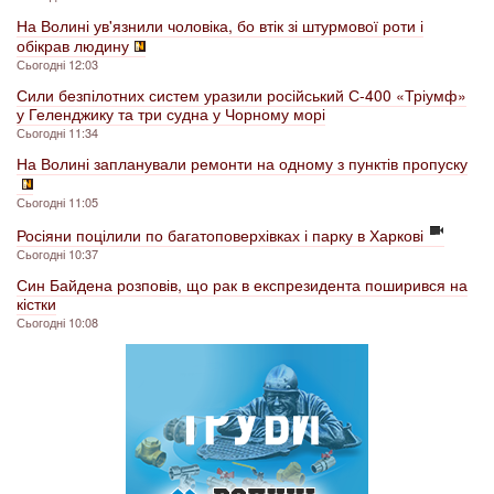
На Волині ув'язнили чоловіка, бо втік зі штурмової роти і
обікрав людину
Сьогодні 12:03
Сили безпілотних систем уразили російський С-400 «Тріумф»
у Геленджику та три судна у Чорному морі
Сьогодні 11:34
На Волині запланували ремонти на одному з пунктів пропуску
Сьогодні 11:05
Росіяни поцілили по багатоповерхівках і парку в Харкові
Сьогодні 10:37
Син Байдена розповів, що рак в експрезидента поширився на
кістки
Сьогодні 10:08