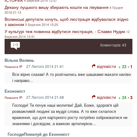
ІСТОРИК
4 Березня 2014 12:57
Декану луцького вишу збирають кошти на лікування
4 Грудня
2018 21:13
Волинські депутати хочуть, щоб люстрація відбувалася згідно
з законом
5 Березня 2014 15:25
У культурі теж повинна відбутися люстрація, - Славко Нудик
12
Березня 2014 13:41
Коментарів: 43
Вільна Волинь
відповісти
27 Лютого 2014 21:41
+ 23
- 1
Показати IP
Все вірно сказав! А то розігнались вже шашками махати наліво
і направо...
Економіст
відповісти
27 Лютого 2014 21:48
+ 24
- 3
Показати IP
Господи! Ти почув наші молитви! Дай, Боже, здоров'я цій
розважливій людині за мудрі слова. А то вже склалося
враження, що для кар'єрного росту потрібно озброюватися не
знаннями і досвідом, а важкою артилерією...
ГосподиПомилуй до Економіст