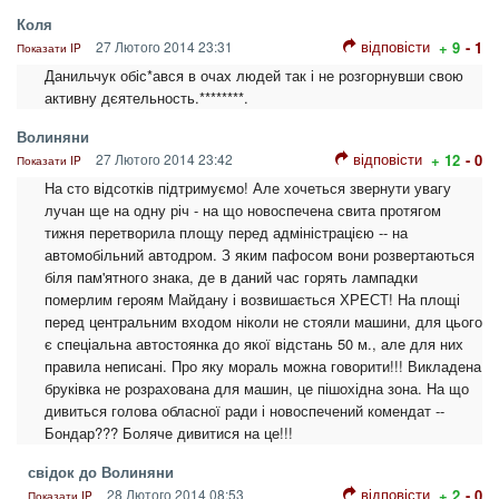
Коля
відповісти
27 Лютого 2014 23:31
+ 9
- 1
Показати IP
Данильчук обіс*ався в очах людей так і не розгорнувши свою
активну дєятельность.********.
Волиняни
відповісти
27 Лютого 2014 23:42
+ 12
- 0
Показати IP
На сто відсотків підтримуємо! Але хочеться звернути увагу
лучан ще на одну річ - на що новоспечена свита протягом
тижня перетворила площу перед адміністрацією -- на
автомобільний автодром. З яким пафосом вони розвертаються
біля пам'ятного знака, де в даний час горять лампадки
померлим героям Майдану і возвишається ХРЕСТ! На площі
перед центральним входом ніколи не стояли машини, для цього
є спеціальна автостоянка до якої відстань 50 м., але для них
правила неписані. Про яку мораль можна говорити!!! Викладена
бруківка не розрахована для машин, це пішохідна зона. На що
дивиться голова обласної ради і новоспечений комендат --
Бондар??? Боляче дивитися на це!!!
свідок до Волиняни
відповісти
28 Лютого 2014 08:53
+ 2
- 0
Показати IP