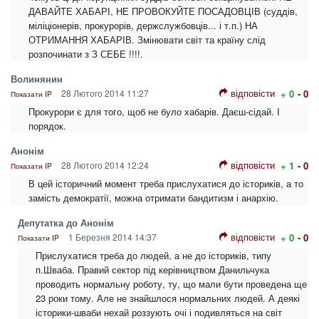
ДАВАЙТЕ ХАБАРІ, НЕ ПРОВОКУЙТЕ ПОСАДОВЦІВ (суддів,
міліціонерів, прокурорів, держслужбовців... і т.п.) НА
ОТРИМАННЯ ХАБАРІВ. Змінювати світ та країну слід
розпочинати з З СЕБЕ !!!!.
Волинянин
відповісти
28 Лютого 2014 11:27
+ 0
- 0
Показати IP
Прокурори є для того, щоб не було хабарів. Даєш-сідай. І
порядок.
Анонім
відповісти
28 Лютого 2014 12:24
+ 1
- 0
Показати IP
В цей історичний момент треба прислухатися до істориків, а то
замість демократії, можна отримати бандитизм і анархію.
Депутатка до Анонім
відповісти
1 Березня 2014 14:37
+ 0
- 0
Показати IP
Прислухатися треба до людей, а не до істориків, типу
п.Шваба. Правий сектор під керівництвом Данильчука
проводить нормальну роботу, ту, що мали бути проведена ще
23 роки тому. Але не знайшлося нормальних людей. А деякі
історики-шваби нехай роззують очі і подивляться на світ