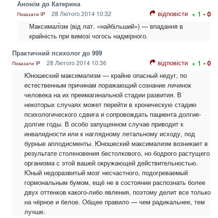
Анонім до Катерина
відповісти
28 Лютого 2014 10:32
+ 1
- 0
Показати IP
Максимал́ізм (від лат. «найбільший») — впадання в
крайність при вимозі чогось надмірного.
Практичний психолог до 999
відповісти
28 Лютого 2014 10:36
+ 1
- 0
Показати IP
Юношеский максимализм — крайне опасный недуг, по
естественным причинам поражающий сознание личинок
человека на их преимагинальной стадии развития. В
некоторых случаях может перейти в хроническую стадию
психологического сдвига и сопровождать пациента долгие-
долгие годы. В особо запущенном случае приводит к
инвалидности или к наглядному летальному исходу, под
бурные аплодисменты. Юношеский максимализм возникает в
результате столкновения бестолкового, но бодрого растущего
организма с этой вашей окружающей действительностью.
Юный недоразвитый мозг несчастного, подогреваемый
гормональным бумом, ещё не в состоянии распознать более
двух оттенков какого-либо явления, поэтому делит все только
на чёрное и белое. Общее правило — чем радикальнее, тем
лучше.