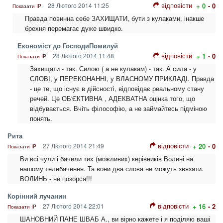
відповісти
28 Лютого 2014 11:25
+ 0
- 0
Показати IP
Правда повинна себе ЗАХИЩАТИ, бути з кулаками, інакше
брехня перемагає дуже швидко.
Економіст до ГосподиПомилуй
відповісти
28 Лютого 2014 11:48
+ 1
- 0
Показати IP
Захищати - так. Силою ( а не кулакам) - так. А сила - у
СЛОВІ, у ПЕРЕКОНАННІ, у ВЛАСНОМУ ПРИКЛАДІ. Правда
- це те, що існує в дійсності, відповідає реальному стану
речей. Це ОБ'ЄКТИВНА , АДЕКВАТНА оцінка того, що
відбувається. Вчіть філософію, а не займайтесь підміною
понять.
Рита
відповісти
27 Лютого 2014 21:49
+ 20
- 0
Показати IP
Ви всі чули і бачили тих (можливих) керівників Волині на
нашому телебачення. Та вони два слова не можуть звязати.
ВОЛИНЬ - не позорся!!!
Корінний лучанин
відповісти
27 Лютого 2014 22:01
+ 16
- 2
Показати IP
ШАНОВНИЙ ПАНЕ ШВАБ А., ви вірно кажете і я поділяю ваші