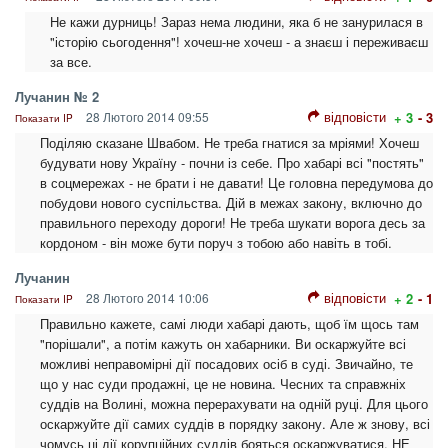
Не кажи дурниць! Зараз нема людини, яка б не занурилася в
"історію сьогодення"! хочеш-не хочеш - а знаєш і переживаєш
за все.
Лучанин № 2
відповісти
28 Лютого 2014 09:55
+ 3
- 3
Показати IP
Поділяю сказане Швабом. Не треба гнатися за мріями! Хочеш
будувати нову Україну - почни із себе. Про хабарі всі "постять"
в соцмережах - не брати і не давати! Це головна передумова до
побудови нового суспільства. Дій в межах закону, включно до
правильного переходу дороги! Не треба шукати ворога десь за
кордоном - він може бути поруч з тобою або навіть в тобі.
Лучанин
відповісти
28 Лютого 2014 10:06
+ 2
- 1
Показати IP
Правильно кажете, самі люди хабарі дають, щоб їм щось там
"порішали", а потім кажуть он хабарники. Ви оскаржуйте всі
можливі неправомірні дії посадових осіб в суді. Звичайно, те
що у нас суди продажні, це не новина. Чесних та справжніх
суддів на Волині, можна перерахувати на одній руці. Для цього
оскаржуйте дії самих суддів в порядку закону. Але ж знову, всі
чомусь ці дії корупційних суддів бояться оскаржуватися. НЕ