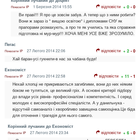
Корінний лучанин до доцент
відповісти
1 Березня 2014 15:55
+ 0
- 0
Показати IP
Ви праві!!! Я про це зовсім забув. А тепер що з ними робити?
Вони ж зараз із " вищою освітою" і дипломами СНУ як
прапорами розмахують, а про те як учились та яка справжня
підготовка ні мур-мур!!! ХОЧА МЕНІ УСЕ ВЖЕ ЗРОЗУМІЛО.
Пегас
відповісти
27 Лютого 2014 22:06
+ 2
- 0
Показати IP
Хай баран-усі гукнили-в нас за чабана буде!
Економіст
відповісти
27 Лютого 2014 22:58
+ 11
- 1
Показати IP
Нехай хлопці не прикриваються загиблими, вони до них ніяким
боком не туляться, це великий гріх. А основні критерії підбору
до влади усіх рівнів- професіоналізм і компетентність. І серед
молодих є високопрофесійні спеціалісти. А у данильчука -
відсутній самоаналіз і хворобливо завищена самооцінка.Це біда
для оточення і трагедія для нього самого.
Корінний лучанин до Економіст
відповісти
27 Лютого 2014 23:34
+ 6
- 0
Показати IP