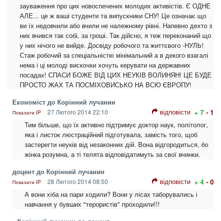
зауваження про цих новоспечених молодих активістів. Є ОДНЕ
АЛЕ... це ж ваші студенти та випускники СНУ! Це означає що
ви їх недовчили або вчили не належному рівні. Напевно дехто з
них вчився так собі, за гроші. Так дійсно, я теж переконаний що
у них нічого не вийде. Досвіду робочого та життєвого -НУЛЬ!
Стаж робочий за спеціальністю мінімальний а в декого взагалі
нема і ці молоді вискочки хочуть керувати на державних
посадах! СПАСИ БОЖЕ ВІД ЦИХ НЕУКІВ ВОЛИНЯН! ЦЕ БУДЕ
ПРОСТО ЖАХ ТА ПОСМІХОВИСЬКО НА ВСЮ ЄВРОПУ!
Економіст до Корінний лучанин
відповісти
27 Лютого 2014 22:10
+ 7
- 1
Показати IP
Тим більше, що їх активно підтримує доктор наук, політолог,
яка і листок люстраційний підготувала, замість того, щоб
застерегти неуків від незаконних дій. Вона відгородиться, бо
жінка розумна, а ті телята відповідатимуть за свої вчинки.
доцент до Корінний лучанин
відповісти
28 Лютого 2014 08:50
+ 4
- 0
Показати IP
А вони хіба на пари ходили? Вони у лісах таборувались і
навчання у бувших "терористів" проходили!!!