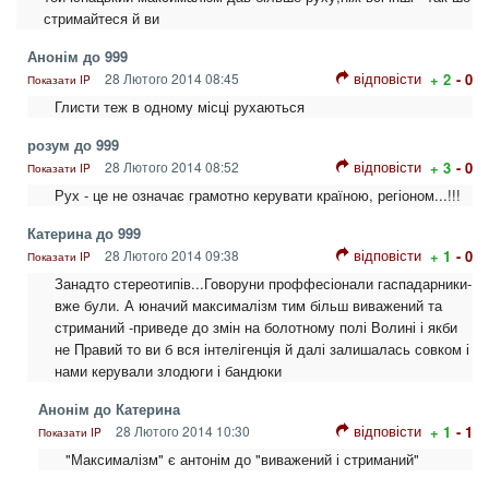
стримайтеся й ви
Анонім до 999
відповісти
28 Лютого 2014 08:45
+ 2
- 0
Показати IP
Глисти теж в одному місці рухаються
розум до 999
відповісти
28 Лютого 2014 08:52
+ 3
- 0
Показати IP
Рух - це не означає грамотно керувати країною, регіоном...!!!
Катерина до 999
відповісти
28 Лютого 2014 09:38
+ 1
- 0
Показати IP
Занадто стереотипів...Говоруни проффесіонали гаспадарники-
вже були. А юначий максималізм тим більш виважений та
стриманий -приведе до змін на болотному полі Волині і якби
не Правий то ви б вся інтелігенція й далі залишалась совком і
нами керували злодюги і бандюки
Анонім до Катерина
відповісти
28 Лютого 2014 10:30
+ 1
- 1
Показати IP
"Максималізм" є антонім до "виважений і стриманий"