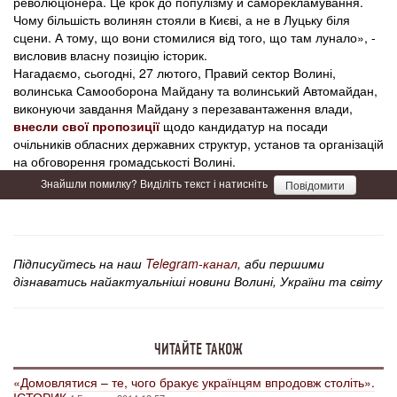
революціонера. Це крок до популізму й саморекламування.
Чому більшість волинян стояли в Києві, а не в Луцьку біля
сцени. А тому, що вони стомилися від того, що там лунало», -
висловив власну позицію історик.
Нагадаємо, сьогодні, 27 лютого, Правий сектор Волині,
волинська Самооборона Майдану та волинський Автомайдан,
виконуючи завдання Майдану з перезавантаження влади,
внесли свої пропозиції
щодо кандидатур на посади
очільників обласних державних структур, установ та організацій
на обговорення громадськості Волині.
Знайшли помилку? Виділіть текст і натисніть
Повідомити
Підписуйтесь на наш
Telegram-канал
, аби першими
дізнаватись найактуальніші новини Волині, України та світу
ЧИТАЙТЕ ТАКОЖ
«Домовлятися – те, чого бракує українцям впродовж століть».