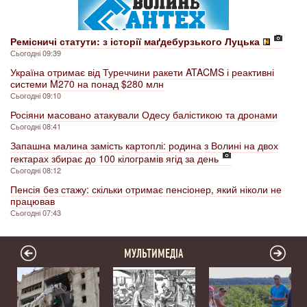
Ремісничі статути: з історії маґдебурзького Луцька
Сьогодні 09:39
Україна отримає від Туреччини ракети ATACMS і реактивні
системи M270 на понад $280 млн
Сьогодні 09:10
Росіяни масовано атакували Одесу балістикою та дронами
Сьогодні 08:41
Запашна малина замість картоплі: родина з Волині на двох
гектарах збирає до 100 кілограмів ягід за день
Сьогодні 08:12
Пенсія без стажу: скільки отримає пенсіонер, який ніколи не
працював
Сьогодні 07:43
МУЛЬТИМЕДІА