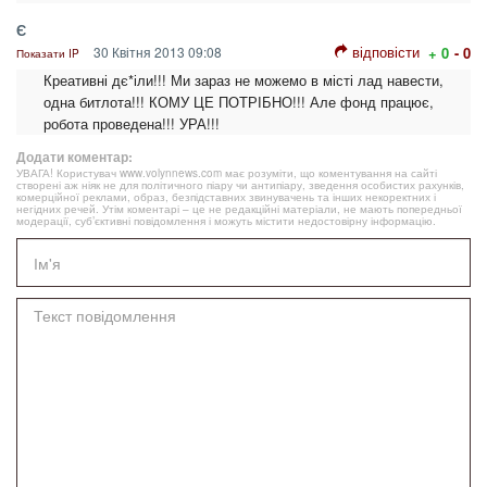
Є
відповісти
30 Квітня 2013 09:08
+ 0
- 0
Показати IP
Креативні дє*іли!!! Ми зараз не можемо в місті лад навести,
одна битлота!!! КОМУ ЦЕ ПОТРІБНО!!! Але фонд працює,
робота проведена!!! УРА!!!
Додати коментар:
УВАГА! Користувач www.volynnews.com має розуміти, що коментування на сайті
створені аж ніяк не для політичного піару чи антипіару, зведення особистих рахунків,
комерційної реклами, образ, безпідставних звинувачень та інших некоректних і
негідних речей. Утім коментарі – це не редакційні матеріали, не мають попередньої
модерації, суб’єктивні повідомлення і можуть містити недостовірну інформацію.