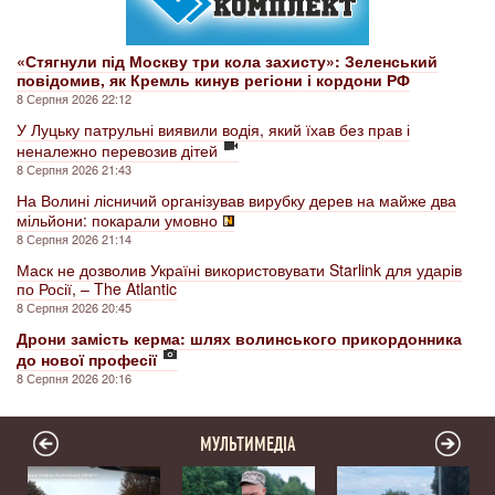
«Стягнули під Москву три кола захисту»: Зеленський
повідомив, як Кремль кинув регіони і кордони РФ
8 Серпня 2026 22:12
У Луцьку патрульні виявили водія, який їхав без прав і
неналежно перевозив дітей
8 Серпня 2026 21:43
На Волині лісничий організував вирубку дерев на майже два
мільйони: покарали умовно
8 Серпня 2026 21:14
Маск не дозволив Україні використовувати Starlink для ударів
по Росії, – The Atlantic
8 Серпня 2026 20:45
Дрони замість керма: шлях волинського прикордонника
до нової професії
8 Серпня 2026 20:16
МУЛЬТИМЕДІА