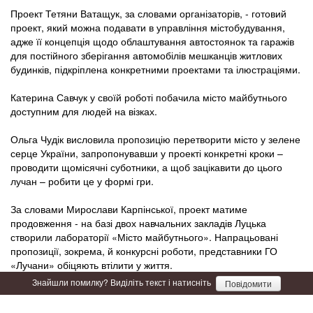
Проект Тетяни Ватащук, за словами організаторів, - готовий
проект, який можна подавати в управління містобудування,
адже її концепція щодо облаштування автостоянок та гаражів
для постійного зберігання автомобілів мешканців житлових
будинків, підкріплена конкретними проектами та ілюстраціями.
Катерина Савчук у своїй роботі побачила місто майбутнього
доступним для людей на візках.
Ольга Чудік висловила пропозицію перетворити місто у зелене
серце України, запропонувавши у проекті конкретні кроки –
проводити щомісячні суботники, а щоб зацікавити до цього
лучан – робити це у формі гри.
За словами Мирослави Карпінської, проект матиме
продовження - на базі двох навчальних закладів Луцька
створили лабораторії «Місто майбутнього». Напрацьовані
пропозиції, зокрема, й конкурсні роботи, представники ГО
«Лучани» обіцяють втілити у життя.
Знайшли помилку? Виділіть текст і натисніть
Повідомити