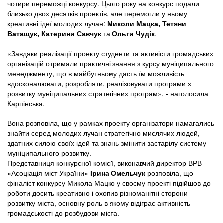
чотири переможці конкурсу. Цього року на конкурс подали
близько двох десятків проектів, але перемогли у ньому
креативні ідеї молодих лучан:
Миколи Мацка, Тетяни
Ватащук, Катерини Савчук
та
Ольги Чудік
.
«Завдяки реалізації проекту студенти та активісти громадських
організацій отримали практичні знання з курсу муніципального
менеджменту, що в майбутньому дасть їм можливість
вдосконалювати, розробляти, реалізовувати програми з
розвитку муніципальних стратегічних програм», - наголосила
Карпінська.
Вона розповіла, що у рамках проекту організатори намагались
знайти серед молодих лучан стратегічно мислячих людей,
здатних силою своїх ідей та знань змінити застарілу систему
муніципального розвитку.
Представниця конкурсної комісії, виконавчий директор ВРВ
«Асоціація міст України»
Ірина Омельчук
розповіла, що
фіналіст конкурсу Микола Мацко у своєму проекті підійшов до
роботи досить креативно і охопив різноманітні сторони
розвитку міста, основну роль в якому відіграє активність
громадськості до розбудови міста.