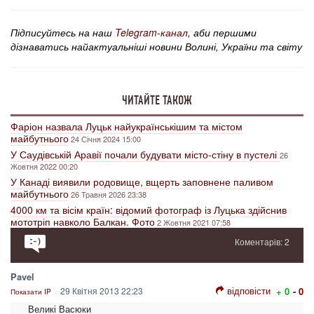
Підписуйтесь на наш
Telegram-канал
, аби першими
дізнаватись найактуальніші новини Волині, України та світу
ЧИТАЙТЕ ТАКОЖ
Фаріон назвала Луцьк найукраїнськішим та містом
майбутнього
24 Січня 2024 15:00
У Саудівській Аравії почали будувати місто-стіну в пустелі
26
Жовтня 2022 00:20
У Канаді виявили родовище, вщерть заповнене паливом
майбутнього
26 Травня 2026 23:38
4000 км та вісім країн: відомий фотограф із Луцька здійснив
мототріп навколо Балкан. Фото
2 Жовтня 2021 07:58
Коментарів: 2
Pavel
відповісти
29 Квітня 2013 22:23
+ 0
- 0
Показати IP
Великі Васюки