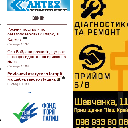
НОВИНИ
,
Росіяни поцілили по
багатоповерхівках і парку в
Харкові
Сьогодні 10:37
Син Байдена розповів, що рак
в експрезидента поширився на
кістки
Сьогодні 10:08
о
Ремісничі статути: з історії
маґдебурзького Луцька
Сьогодні 09:39
а
А
в