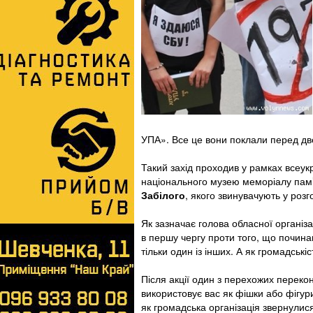
УПА». Все це вони поклали перед дв
Такий захід проходив у рамках всеукра
національного музею меморіалу пам’
Забілого
, якого звинувачують у роз
Як зазначає голова обласної організ
в першу чергу проти того, що починаю
тільки один із інших. А як громадські
Після акції один з перехожих переко
використовує вас як фішки або фігури
як громадська організація звернулися