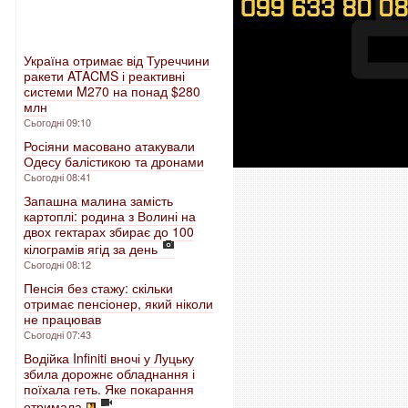
Україна отримає від Туреччини
ракети ATACMS і реактивні
системи M270 на понад $280
млн
Сьогодні 09:10
Росіяни масовано атакували
Одесу балістикою та дронами
Сьогодні 08:41
Запашна малина замість
картоплі: родина з Волині на
двох гектарах збирає до 100
кілограмів ягід за день
Сьогодні 08:12
Пенсія без стажу: скільки
отримає пенсіонер, який ніколи
не працював
Сьогодні 07:43
Водійка Infiniti вночі у Луцьку
збила дорожнє обладнання і
поїхала геть. Яке покарання
отримала