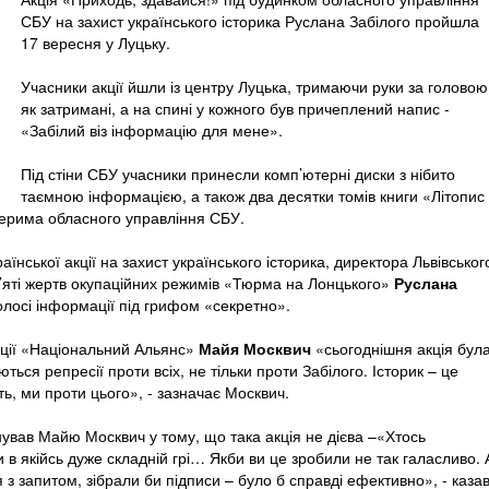
СБУ на захист українського історика Руслана Забілого пройшла
17 вересня у Луцьку.
Учасники акції йшли із центру Луцька, тримаючи руки за головою
як затримані, а на спині у кожного був причеплений напис -
«Забілий віз інформацію для мене».
Під стіни СБУ учасники принесли комп’ютерні диски з нібито
таємною інформацією, а також два десятки томів книги «Літопис
ерима обласного управління СБУ.
їнської акції на захист українського історика, директора Львівськог
яті жертв окупаційних режимів «Тюрма на Лонцького»
Руслана
голосі інформації під грифом «секретно».
ації «Національний Альянс»
Майя Москвич
«сьогоднішня акція бул
ться репресії проти всіх, не тільки проти Забілого. Історик – це
сть, ми проти цього», - зазначає Москвич.
нував Майю Москвич у тому, що така акція не дієва –«Хтось
 в якійсь дуже складній грі… Якби ви це зробили не так галасливо. 
 з запитом, зібрали би підписи – було б справді ефективно», - каза