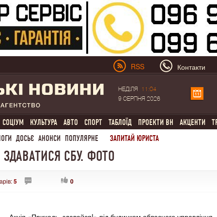
RSS
Контакти
НЕДІЛЯ
11:04
9 СЕРПНЯ 2026
СОЦІУМ
КУЛЬТУРА
АВТО
СПОРТ
ТАБЛОЇД
ПРОЕКТИ ВН
АКЦЕНТИ
Т
ЛОГИ
ДОСЬЄ
АНОНСИ
ПОПУЛЯРНЕ
ЗАПИТАЙ ЮРИСТА
 ЗДАВАТИСЯ СБУ. ФОТО
арів:
5
0
Акція «Приходь, здавайся!» під будинком обласного управління