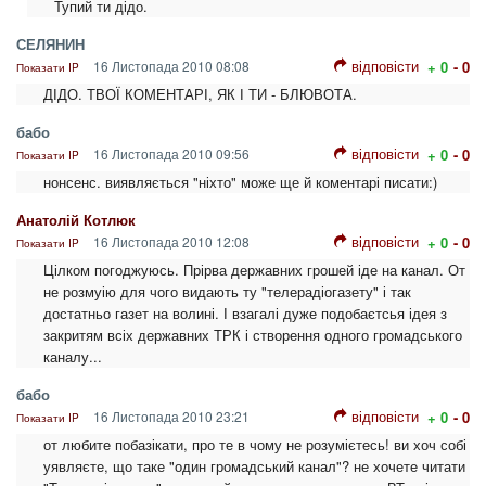
Тупий ти дідо.
СЕЛЯНИН
відповісти
16 Листопада 2010 08:08
+ 0
- 0
Показати IP
ДІДО. ТВОЇ КОМЕНТАРІ, ЯК І ТИ - БЛЮВОТА.
бабо
відповісти
16 Листопада 2010 09:56
+ 0
- 0
Показати IP
нонсенс. виявляється "ніхто" може ще й коментарі писати:)
Анатолій Котлюк
відповісти
16 Листопада 2010 12:08
+ 0
- 0
Показати IP
Цілком погоджуюсь. Прірва державних грошей іде на канал. От
не розмуію для чого видають ту "телерадіогазету" і так
достатньо газет на волині. І взагалі дуже подобаєтсья ідея з
закритям всіх державних ТРК і створення одного громадського
каналу...
бабо
відповісти
16 Листопада 2010 23:21
+ 0
- 0
Показати IP
от любите побазікати, про те в чому не розумієтесь! ви хоч собі
уявляєте, що таке "один громадський канал"? не хочете читати