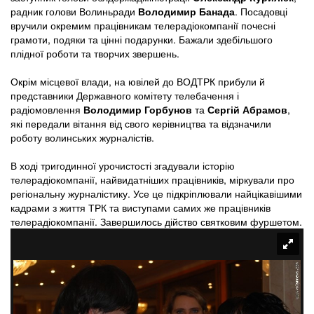
радник голови Волиньради
Володимир Банада
. Посадовці
вручили окремим працівникам телерадіокомпанії почесні
грамоти, подяки та цінні подарунки. Бажали здебільшого
плідної роботи та творчих звершень.
Окрім місцевої влади, на ювілей до ВОДТРК прибули й
представники Державного комітету телебачення і
радіомовлення
Володимир Горбунов
та
Сергій Абрамов
,
які передали вітання від свого керівництва та відзначили
роботу волинських журналістів.
В ході тригодинної урочистості згадували історію
телерадіокомпанії, найвидатніших працівників, міркували про
регіональну журналістику. Усе це підкріплювали найцікавішими
кадрами з життя ТРК та виступами самих же працівників
телерадіокомпанії. Завершилось дійство святковим фуршетом.