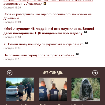
департаменту Луцькради
Сьогодні 19:29
Росіяни розстріляли ще одного полоненого захисника на
Донеччині
Сьогодні 19:09
«Мобілізували» 48 людей, які вже служили: на Волині
двом посадовцям ТЦК повідомили про підозру
Сьогодні 18:50
У Польщі знову пошкодили українське місце пам'яті
Сьогодні 18:31
На Ковельщині серед поля загорівся комбайн
Сьогодні 18:11
МУЛЬТИМЕДІА
Була у скруті: в Києві
«Мобілізували» 48
У Польщі знову