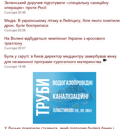
Зеленський доручив підготувати «спеціальну санкційну
операцію» проти Росії
Сьогодні 20:46
Медіа: В українському літаку в Лейпцигу, біля якого помітили
дрон, були боєприпаси
Сьогодні 20:26
На Волині відбудеться чемпіонат України з кросового
тріатлону
Сьогодні 20:07
Була у скруті: в Києві директор медцентру завербував жінку
для незаконної програми сурогатного материнства
Сьогодні 19:48
У Луцьку покарали студента, який підпалив будівлі банку і