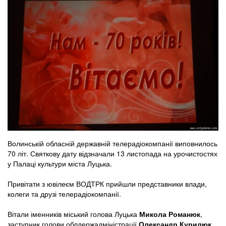
Волинській обласній державній телерадіокомпанії виповнилось
70 літ. Святкову дату відзначали 13 листопада на урочистостях
у Палаці культури міста Луцька.
Привітати з ювілеєм ВОДТРК прийшли представники влади,
колеги та друзі телерадіокомпанії.
Вітали іменників міський голова Луцька
Микола Романюк
,
заступник голови облдержадміністрації
Олександр Курилюк
,