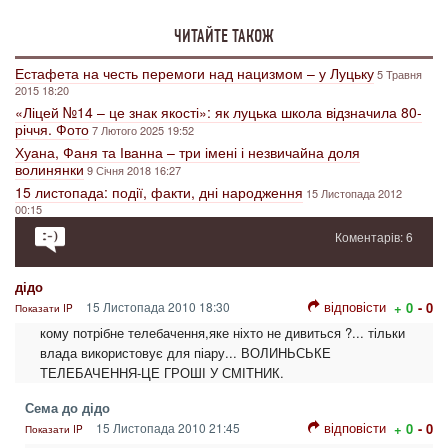
ЧИТАЙТЕ ТАКОЖ
Естафета на честь перемоги над нацизмом – у Луцьку
5 Травня
2015 18:20
«Ліцей №14 – це знак якості»: як луцька школа відзначила 80-
річчя. Фото
7 Лютого 2025 19:52
Хуана, Фаня та Іванна – три імені і незвичайна доля
волинянки
9 Січня 2018 16:27
15 листопада: події, факти, дні народження
15 Листопада 2012
00:15
Коментарів: 6
дідо
відповісти
15 Листопада 2010 18:30
+ 0
- 0
Показати IP
кому потрібне телебачення,яке ніхто не дивиться ?... тільки
влада використовує для піару... ВОЛИНЬСЬКЕ
ТЕЛЕБАЧЕННЯ-ЦЕ ГРОШІ У СМІТНИК.
Сема до дідо
відповісти
15 Листопада 2010 21:45
+ 0
- 0
Показати IP