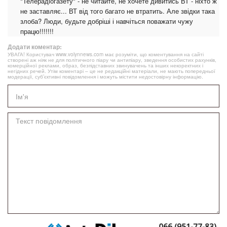
"Телерадіогазету" - не читайте, не хочете дивитись ВТ - ніхто ж
не заставляє... ВТ від того багато не втратить. Але звідки така
злоба? Люди, будьте добріші і навчіться поважати чужу
працю!!!!!!!
Додати коментар:
УВАГА! Користувач www.volynnews.com має розуміти, що коментування на сайті
створені аж ніяк не для політичного піару чи антипіару, зведення особистих рахунків,
комерційної реклами, образ, безпідставних звинувачень та інших некоректних і
негідних речей. Утім коментарі – це не редакційні матеріали, не мають попередньої
модерації, суб’єктивні повідомлення і можуть містити недостовірну інформацію.