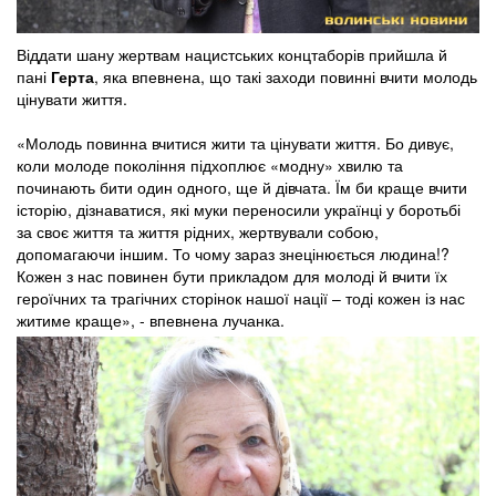
Віддати шану жертвам нацистських концтаборів прийшла й
пані
Герта
, яка впевнена, що такі заходи повинні вчити молодь
цінувати життя.
«Молодь повинна вчитися жити та цінувати життя. Бо дивує,
коли молоде покоління підхоплює «модну» хвилю та
починають бити один одного, ще й дівчата. Їм би краще вчити
історію, дізнаватися, які муки переносили українці у боротьбі
за своє життя та життя рідних, жертвували собою,
допомагаючи іншим. То чому зараз знецінюється людина!?
Кожен з нас повинен бути прикладом для молоді й вчити їх
героїчних та трагічних сторінок нашої нації – тоді кожен із нас
житиме краще», - впевнена лучанка.