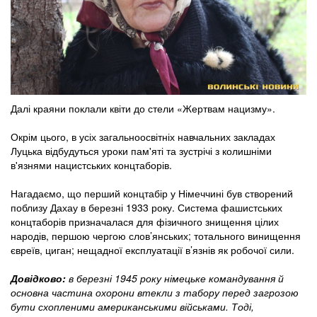
Далі краяни поклали квіти до стели «Жертвам нацизму».
Окрім цього, в усіх загальноосвітніх навчальних закладах
Луцька відбудуться уроки пам'яті та зустрічі з колишніми
в'язнями нацистських концтаборів.
Нагадаємо, що перший концтабір у Німеччині був створений
поблизу Дахау в березні 1933 року. Система фашистських
концтаборів призначалася для фізичного знищення цілих
народів, першою чергою слов’янських; тотального винищення
євреїв, циган; нещадної експлуатації в’язнів як робочої сили.
Довідково:
в березні 1945 року німецьке командування й
основна частина охорони втекли з табору перед загрозою
бути схопленими американськими військами. Тоді,