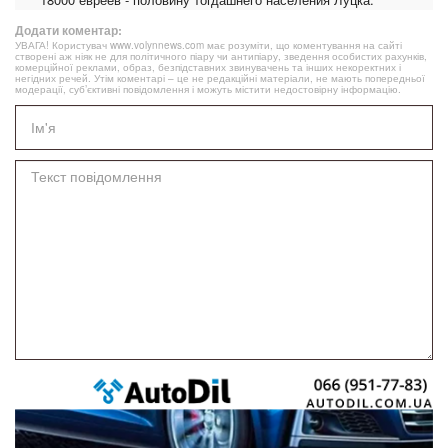
Додати коментар:
УВАГА! Користувач www.volynnews.com має розуміти, що коментування на сайті
створені аж ніяк не для політичного піару чи антипіару, зведення особистих рахунків,
комерційної реклами, образ, безпідставних звинувачень та інших некоректних і
негідних речей. Утім коментарі – це не редакційні матеріали, не мають попередньої
модерації, суб’єктивні повідомлення і можуть містити недостовірну інформацію.