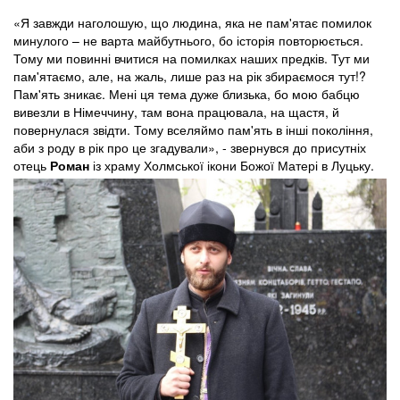
«Я завжди наголошую, що людина, яка не пам'ятає помилок
минулого – не варта майбутнього, бо історія повторюється.
Тому ми повинні вчитися на помилках наших предків. Тут ми
пам'ятаємо, але, на жаль, лише раз на рік збираємося тут!?
Пам'ять зникає. Мені ця тема дуже близька, бо мою бабцю
вивезли в Німеччину, там вона працювала, на щастя, й
повернулася звідти. Тому вселяймо пам'ять в інші покоління,
аби з роду в рік про це згадували», - звернувся до присутніх
отець
Роман
із храму Холмської ікони Божої Матері в Луцьку.