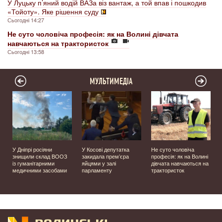
У Луцьку п’яний водій ВАЗа віз вантаж, а той впав і пошкодив
«Тойоту». Яке рішення суду
Сьогодні 14:27
Не суто чоловіча професія: як на Волині дівчата
навчаються на трактористок
Сьогодні 13:58
МУЛЬТИМЕДІА
У Дніпрі росіяни
У Косові депутатка
Не суто чоловіча
знищили склад ВООЗ
закидала прем’єра
професія: як на Волині
із гуманітарними
яйцями у залі
дівчата навчаються на
медичними засобами
парламенту
трактористок