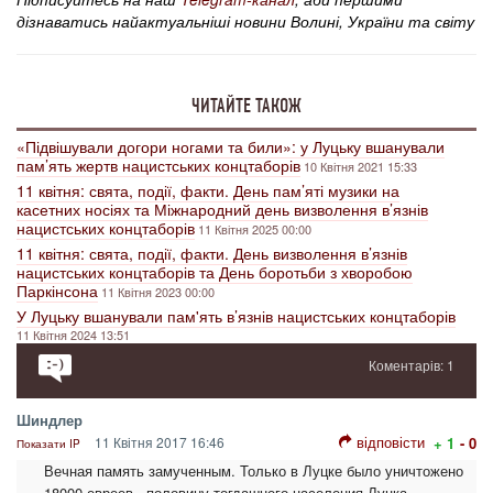
дізнаватись найактуальніші новини Волині, України та світу
ЧИТАЙТЕ ТАКОЖ
«Підвішували догори ногами та били»: у Луцьку вшанували
пам’ять жертв нацистських концтаборів
10 Квітня 2021 15:33
11 квітня: свята, події, факти. День пам’яті музики на
касетних носіях та Міжнародний день визволення в’язнів
нацистських концтаборів
11 Квітня 2025 00:00
11 квітня: свята, події, факти. День визволення в’язнів
нацистських концтаборів та День боротьби з хворобою
Паркінсона
11 Квітня 2023 00:00
У Луцьку вшанували пам'ять в’язнів нацистських концтаборів
11 Квітня 2024 13:51
Коментарів: 1
Шиндлер
відповісти
11 Квітня 2017 16:46
+ 1
- 0
Показати IP
Вечная память замученным. Только в Луцке было уничтожено
18000 евреев - половину тогдашнего населения Луцка.