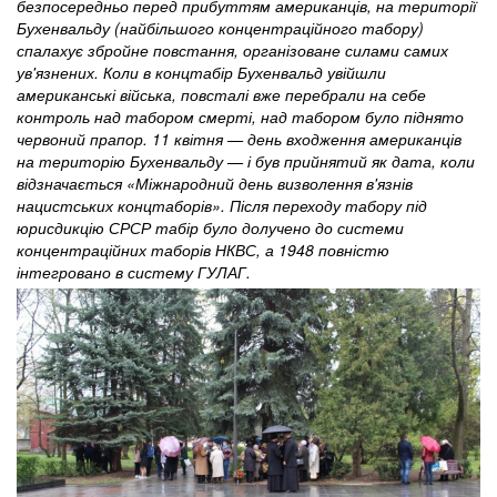
безпосередньо перед прибуттям американців, на території
Бухенвальду (найбільшого концентраційного табору)
спалахує збройне повстання, організоване силами самих
ув'язнених. Коли в концтабір Бухенвальд увійшли
американські війська, повсталі вже перебрали на себе
контроль над табором смерті, над табором було піднято
червоний прапор. 11 квітня — день входження американців
на територію Бухенвальду — і був прийнятий як дата, коли
відзначається «Міжнародний день визволення в'язнів
нацистських концтаборів». Після переходу табору під
юрисдикцію СРСР табір було долучено до системи
концентраційних таборів НКВС, а 1948 повністю
інтегровано в систему ГУЛАГ.