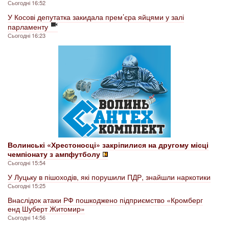
Сьогодні 16:52
У Косові депутатка закидала прем’єра яйцями у залі
парламенту
Сьогодні 16:23
Волинські «Хрестоносці» закріпилися на другому місці
чемпіонату з ампфутболу
Сьогодні 15:54
У Луцьку в пішоходів, які порушили ПДР, знайшли наркотики
Сьогодні 15:25
Внаслідок атаки РФ пошкоджено підприємство «Кромберг
енд Шуберт Житомир»
Сьогодні 14:56