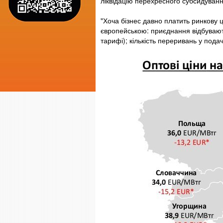
ліквідацію перехресного субсидування"
"Хоча бізнес давно платить ринкову ц
європейською: приєднання відбувають
тарифі); кількість переривань у подач