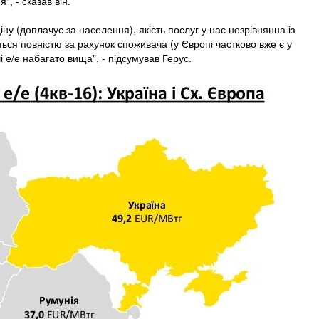
, - сказав він.
іну (доплачує за населення), якість послуг у нас незрівнянна із
ся повністю за рахунок споживача (у Європі частково вже є у
і е/е набагато вища", - підсумував Герус.