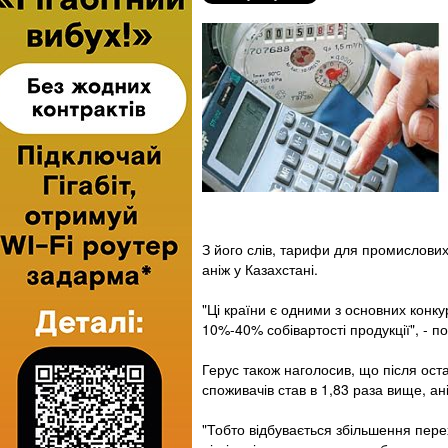
З його слів, тарифи для промислових 
аніж у Казахстані.
"Ці країни є одними з основних конку
10%-40% собівартості продукції", - п
Герус також наголосив, що після ост
споживачів став в 1,83 раза вище, ан
"Тобто відбувається збільшення пер