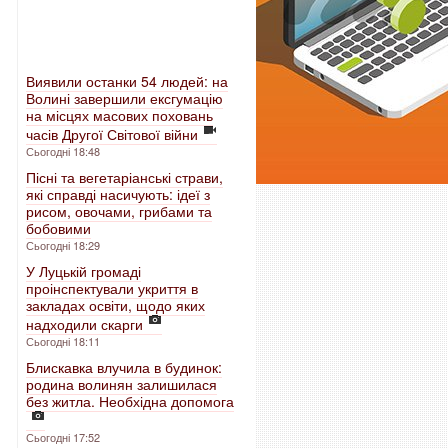
Виявили останки 54 людей: на
Волині завершили ексгумацію
на місцях масових поховань
часів Другої Світової війни
Сьогодні 18:48
Пісні та вегетаріанські страви,
які справді насичують: ідеї з
рисом, овочами, грибами та
бобовими
Сьогодні 18:29
У Луцькій громаді
проінспектували укриття в
закладах освіти, щодо яких
надходили скарги
Сьогодні 18:11
Блискавка влучила в будинок:
родина волинян залишилася
без житла. Необхідна допомога
Сьогодні 17:52