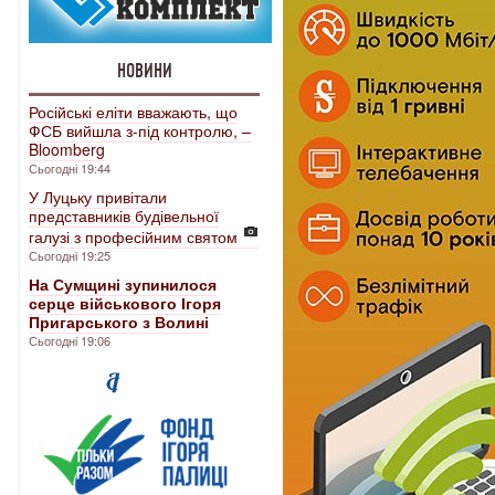
НОВИНИ
Російські еліти вважають, що
ФСБ вийшла з-під контролю, –
Bloomberg
Сьогодні 19:44
У Луцьку привітали
представників будівельної
галузі з професійним святом
Сьогодні 19:25
На Сумщині зупинилося
серце військового Ігоря
Пригарського з Волині
Сьогодні 19:06