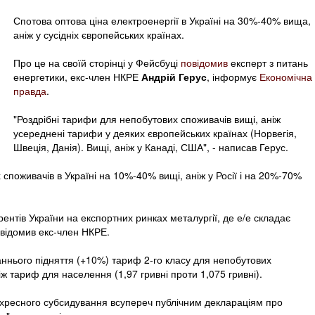
Спотова оптова ціна електроенергії в Україні на 30%-40% вища,
аніж у сусідніх європейських країнах.
Про це на своїй сторінці у Фейсбуці
повідомив
експерт з питань
енергетики, екс-член НКРЕ
Андрій Герус
, інформує
Економічна
правда
.
"Роздрібні тарифи для непобутових споживачів вищі, аніж
усереднені тарифи у деяких європейських країнах (Норвегія,
Швеція, Данія). Вищі, аніж у Канаді, США", - написав Герус.
споживачів в Україні на 10%-40% вищі, аніж у Росії і на 20%-70%
рентів України на експортних ринках металургії, де е/е складає
овідомив екс-член НКРЕ.
аннього підняття (+10%) тариф 2-го класу для непобутових
іж тариф для населення (1,97 гривні проти 1,075 гривні).
ехресного субсидування всупереч публічним деклараціям про