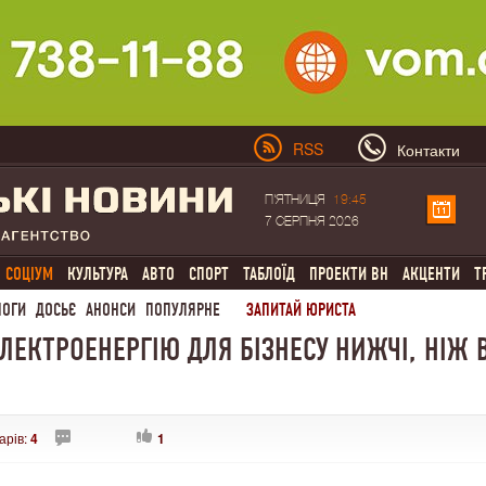
RSS
Контакти
П'ЯТНИЦЯ
19:45
7 СЕРПНЯ 2026
СОЦІУМ
КУЛЬТУРА
АВТО
СПОРТ
ТАБЛОЇД
ПРОЕКТИ ВН
АКЦЕНТИ
Т
ЛОГИ
ДОСЬЄ
АНОНСИ
ПОПУЛЯРНЕ
ЗАПИТАЙ ЮРИСТА
ЕЛЕКТРОЕНЕРГІЮ ДЛЯ БІЗНЕСУ НИЖЧІ, НІЖ 
арів:
4
1