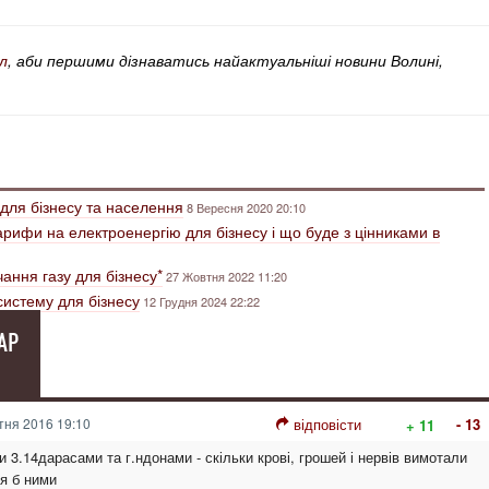
л
, аби першими дізнаватись найактуальніші новини Волині,
для бізнесу та населення
8 Вересня 2020 20:10
тарифи на електроенергію для бізнесу і що буде з цінниками в
ання газу для бізнесу*
27 Жовтня 2022 11:20
систему для бізнесу
12 Грудня 2024 22:22
АР
ня 2016 19:10
відповісти
- 13
+ 11
 3.14дарасами та г.ндонами - скільки крові, грошей і нервів вимотали
я б ними