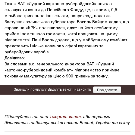
Також ВАТ «Луцький картонно-руберойдовий» почало
сплачувати кошти до Пенсійного Фонду, це, зокрема, 0,5
мільйона гривень та інші сплати, наприклад, податки.
Заступник волинського губернатора Василь Байцим додав, що
справи на «КРК» поліпшилися, адже на його особистому
прийомі поменшало громадян, котрі працюють на цьому
підприємстві. Пані Брель додала, що у майбутньому комбінат
представить і кілька новинок у сфері картонних та
руберойдових виробів.
Довідково:
За словами в.о. генерального директора ВАТ «Луцький
картонно-руберойдовий комбінат» підприємство приймає
тюковану макулатуру за ціною 900 гривень за тонну.
Знайшли помилку? Виділіть текст і натисніть
Повідомити
Підписуйтесь на наш
Telegram-канал
, аби першими
дізнаватись найактуальніші новини Волині, України та світу