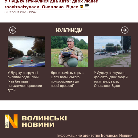
У Луцьку зіткнулися два авто: двох людей
госпіталізували. Оновлено. Відео
8 Серпня 2026 19:47
МУЛЬТИМЕДІА
У Луцьку патрульні
Дрони замість керма:
У Луцьку зіткнулися
виявили водія, який
шлях волинського
два авто: двох людей
їхав без прав і
прикордонника до
госпіталізували.
неналежно перевозив
нової професії
Оновлено. Відео
дітей
Інформаційне агентство Волинські Новини.