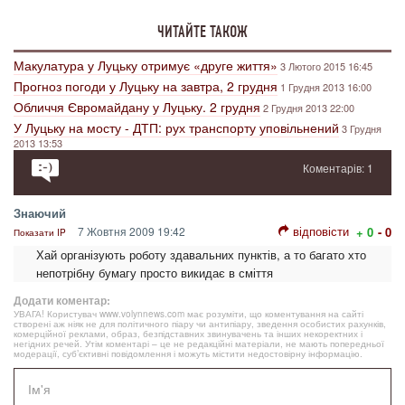
ЧИТАЙТЕ ТАКОЖ
Макулатура у Луцьку отримує «друге життя»
3 Лютого 2015 16:45
Прогноз погоди у Луцьку на завтра, 2 грудня
1 Грудня 2013 16:00
Обличчя Євромайдану у Луцьку. 2 грудня
2 Грудня 2013 22:00
У Луцьку на мосту - ДТП: рух транспорту уповільнений
3 Грудня
2013 13:53
Коментарів: 1
Знаючий
відповісти
7 Жовтня 2009 19:42
+ 0
- 0
Показати IP
Хай організують роботу здавальних пунктів, а то багато хто
непотрібну бумагу просто викидає в сміття
Додати коментар:
УВАГА! Користувач www.volynnews.com має розуміти, що коментування на сайті
створені аж ніяк не для політичного піару чи антипіару, зведення особистих рахунків,
комерційної реклами, образ, безпідставних звинувачень та інших некоректних і
негідних речей. Утім коментарі – це не редакційні матеріали, не мають попередньої
модерації, суб’єктивні повідомлення і можуть містити недостовірну інформацію.