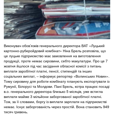
Виконувач обов’язків генерального директора ВАТ «Луцький
картонно-руберойдовий комбінат» Ніна Брель розповіла, що
це луцьке підприємство має замовлення на виготовлення
продукції, проте немає сировини, себто макулатури. Про це 7
жовтня йшлося під час засідання обласної комісії з питань
виплати заробітної платні, пенсії, стипендій та інших
соціальних виплат, – інформує репортер «Волинських Новин».
Тому сировину для роботи комбінату планують експортувати із
Румунії, Білорусі та Молдови. Пані Брель, котра працює посаді
в.о. генерального директора близько 5 місяців, уже встигла
виплати майже 3 мільйони заборгованої заробітної платні.
Тож, за її словами, боргу із виплати зарплати на підприємстві
немає. Існує заборгованість через простій. Вона становить 949
тисяч гривень.