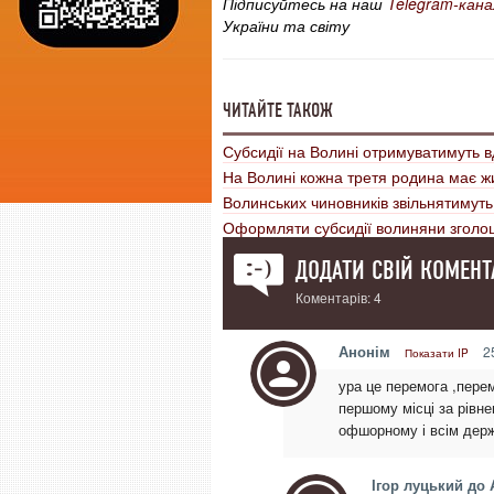
Підписуйтесь на наш
Telegram-кана
України та світу
ЧИТАЙТЕ ТАКОЖ
Субсидії на Волині отримуватимуть 
На Волині кожна третя родина має жи
Волинських чиновників звільнятимуть
Оформляти субсидії волиняни зголо
ДОДАТИ СВІЙ КОМЕНТ
Коментарів: 4
Анонім
25
Показати IP
ура це перемога ,перем
першому місці за рівне
офшорному і всім дер
Ігор луцький до