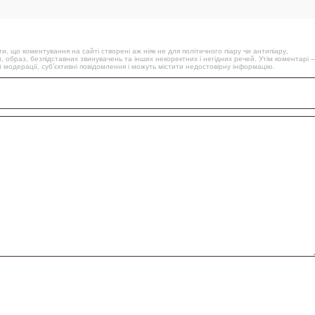
, що коментування на сайті створені аж ніяк не для політичного піару чи антипіару,
, образ, безпідставних звинувачень та інших некоректних і негідних речей. Утім коментарі –
 модерації, суб’єктивні повідомлення і можуть містити недостовірну інформацію.