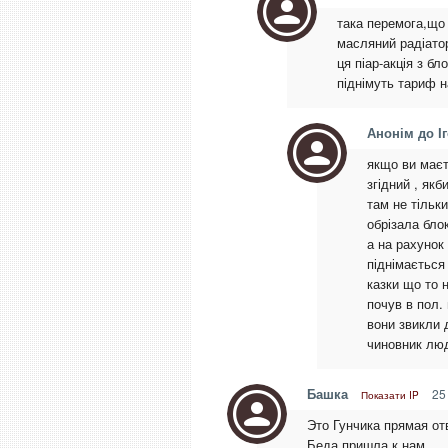
така перемога,що 
масляний радіатор
ця піар-акція з б
піднімуть тариф н
Анонім до І
якщо ви маєт
згідний , як
там не тільки
обрізала бло
а на рахунок 
піднімається
казки що то н
почув в пол.
вони звикли д
чиновник люд
Башка
25 
Показати IP
Это Гунчика прямая от
Беда пришла к нам.