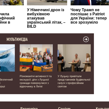
МУЛЬТИМЕДІА
Різноманітні активності та
У Луцьку привітали
Виявили о
ебезпечний
екскурсії: діти з Луцької
представників будівельної
людей: на 
і
громади повернулися з
галузі з професійним
завершили
ерші
відпочинку в Литві
святом
місцях ма
часів Друго
Економіка
Соціум
Культу