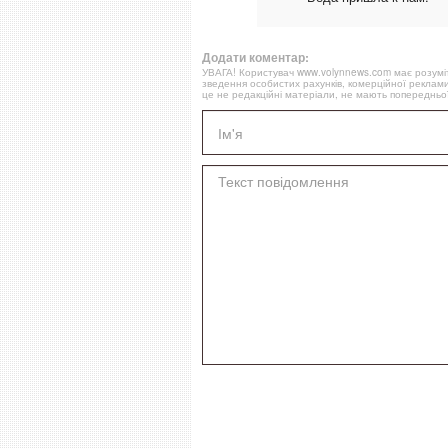
Додати коментар:
УВАГА! Користувач www.volynnews.com має розуміти
зведення особистих рахунків, комерційної реклами
це не редакційні матеріали, не мають попередньої