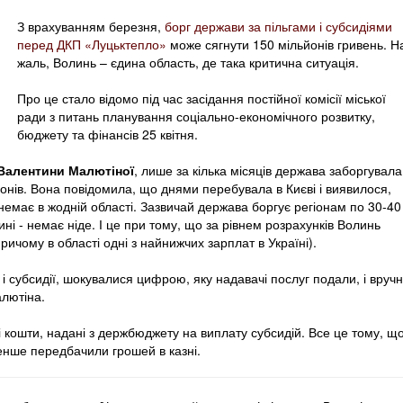
З врахуванням березня,
борг держави за пільгами і субсидіями
перед ДКП «Луцьктепло»
може сягнути 150 мільйонів гривень. Н
жаль, Волинь – єдина область, де така критична ситуація.
Про це стало відомо під час засідання постійної комісії міської
ради з питань планування соціально-економічного розвитку,
бюджету та фінансів 25 квітня.
Валентини Малютіної
, лише за кілька місяців держава заборгувала
йонів. Вона повідомила, що днями перебувала в Києві і виявилося,
немає в жодній області. Зазвичай держава боргує регіонам по 30-40
ині - немає ніде. І це при тому, що за рівнем розрахунків Волинь
ричому в області одні з найнижчих зарплат в Україні).
і субсидії, шокувалися цифрою, яку надавачі послуг подали, і вруч
лютіна.
і кошти, надані з держбюджету на виплату субсидій. Все це тому, щ
енше передбачили грошей в казні.