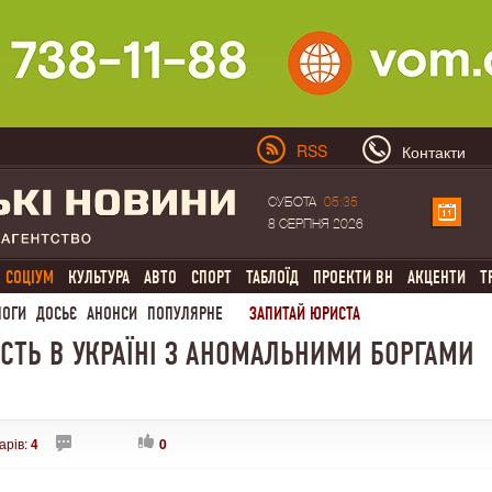
RSS
Контакти
СУБОТА
05:35
8 СЕРПНЯ 2026
СОЦІУМ
КУЛЬТУРА
АВТО
СПОРТ
ТАБЛОЇД
ПРОЕКТИ ВН
АКЦЕНТИ
Т
ЛОГИ
ДОСЬЄ
АНОНСИ
ПОПУЛЯРНЕ
ЗАПИТАЙ ЮРИСТА
СТЬ В УКРАЇНІ З АНОМАЛЬНИМИ БОРГАМИ
арів:
4
0