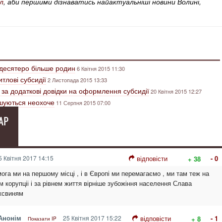
л
, аби першими дізнаватись найактуальніші новини Волині,
вдесятеро більше родин
6 Квітня 2015 11:30
тлові субсидії
2 Листопада 2015 13:33
 за додаткові довідки на оформлення субсидії
20 Квітня 2015 12:27
шуються неохоче
11 Серпня 2015 07:00
АР
 Квітня 2017 14:15
відповісти
- 0
+ 38
ога ми на першому місці , і в Європі ми перемагаємо , ми там теж на
м корупціі і за рівнем життя вірніше зубожіння населення Слава
жсвиням
 Анонім
25 Квітня 2017 15:22
відповісти
- 1
+ 8
Показати IP