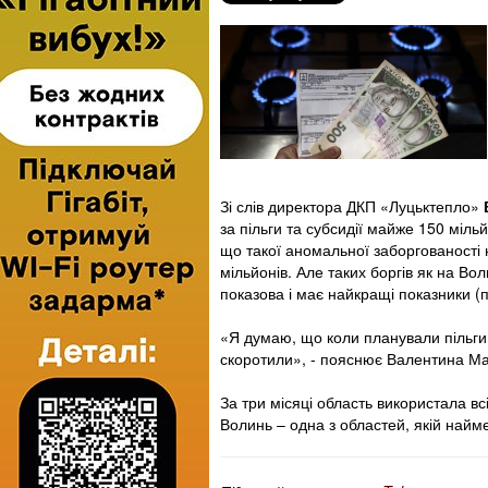
Зі слів директора ДКП «Луцьктепло»
за пільги та субсидії майже 150 міль
що такої аномальної заборгованості 
мільйонів. Але таких боргів як на Вол
показова і має найкращі показники (п
«Я думаю, що коли планували пільги 
скоротили», - пояснює Валентина Ма
За три місяці область використала вс
Волинь – одна з областей, якій найм