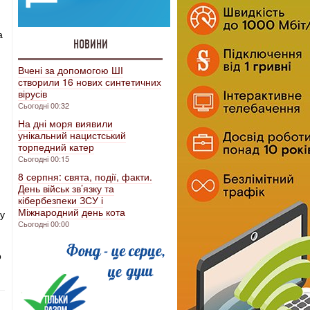
а
НОВИНИ
Вчені за допомогою ШІ
створили 16 нових синтетичних
вірусів
Сьогодні 00:32
На дні моря виявили
унікальний нацистський
торпедний катер
Сьогодні 00:15
8 серпня: свята, події, факти.
День військ зв’язку та
кібербезпеки ЗСУ і
Міжнародний день кота
ну
Сьогодні 00:00
о