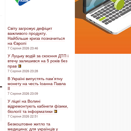
Світу загрожує дефіцит
важливого продукту.
Найбільше криза позначиться
на Європі
7 Серпня 2026 23:46
У Луцьку водій за скоєння ДТП і
втечу залишився на 5 років без
прав
7 Серпня 2026 23:28
В Україні випустять пам’ятну
монету на честь Іоанна Павла
II
7 Серпня 2026 23:09
У ліцеї на Волині
відремонтують кабінети фізики,
біології та інформатики
7 Серпня 2026 22:51
Безкоштовне житло та
медицина: для українців у