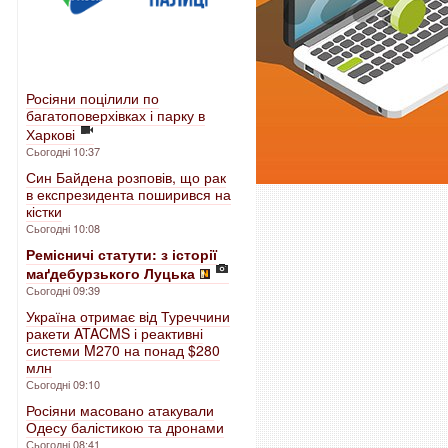
Росіяни поцілили по
багатоповерхівках і парку в
Харкові
Сьогодні 10:37
Син Байдена розповів, що рак
в експрезидента поширився на
кістки
Сьогодні 10:08
Ремісничі статути: з історії
маґдебурзького Луцька
Сьогодні 09:39
Україна отримає від Туреччини
ракети ATACMS і реактивні
системи M270 на понад $280
млн
Сьогодні 09:10
Росіяни масовано атакували
Одесу балістикою та дронами
Сьогодні 08:41