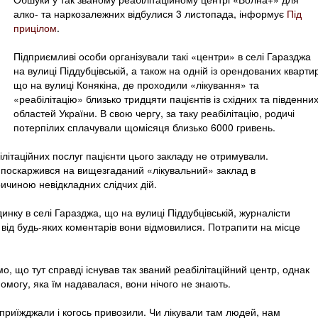
алко- та наркозалежних відбулися 3 листопада, інформує
Під
прицілом
.
Підприємливі особи організували такі «центри» в селі Гаразджа
на вулиці Піддубцівській, а також на одній із орендованих кварти
що на вулиці Конякіна, де проходили «лікування» та
«реабілітацію» близько тридцяти пацієнтів із східних та південни
областей України. В свою чергу, за таку реабілітацію, родичі
потерпілих сплачували щомісяця близько 6000 гривень.
літаційних послуг пацієнти цього закладу не отримували.
а поскаржився на вищезгаданий «лікувальний» заклад в
ичиною невідкладних слідчих дій.
инку в селі Гаразджа, що на вулиці Піддубцівській, журналісти
 від будь-яких коментарів вони відмовилися. Потрапити на місце
мо, що тут справді існував так званий реабілітаційний центр, однак
омогу, яка їм надавалася, вони нічого не знають.
приїжджали і когось привозили. Чи лікували там людей, нам