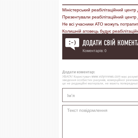
Міністерський реабілітаційний центр 
Презентували реабілітаційний центр 
Не всі учасники АТО можуть потрапит
Колишній атовець будує реабілітацій
ДОДАТИ СВІЙ КОМЕНТ
Коментарів: 0
Додати коментар:
УВАГА! Користувач www.volynnews.com має розуміти
зведення особистих рахунків, комерційної реклами
це не редакційні матеріали, не мають попередньої