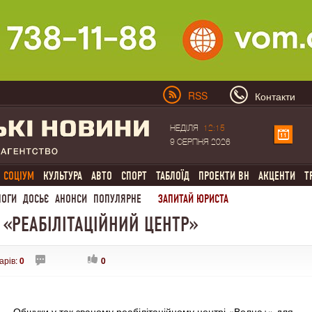
RSS
Контакти
НЕДІЛЯ
12:15
9 СЕРПНЯ 2026
СОЦІУМ
КУЛЬТУРА
АВТО
СПОРТ
ТАБЛОЇД
ПРОЕКТИ ВН
АКЦЕНТИ
Т
ЛОГИ
ДОСЬЄ
АНОНСИ
ПОПУЛЯРНЕ
ЗАПИТАЙ ЮРИСТА
 «РЕАБІЛІТАЦІЙНИЙ ЦЕНТР»
арів:
0
0
Обшуки у так званому реабілітаційному центрі «Волна+» для