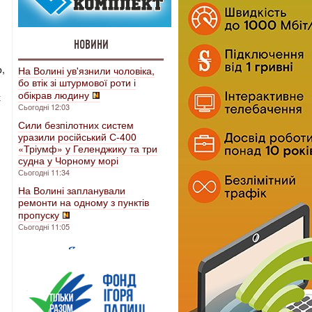
НОВИНИ
р,
На Волині ув'язнили чоловіка,
бо втік зі штурмової роти і
обікрав людину
х
Сьогодні 12:03
Сили безпілотних систем
уразили російський С-400
«Тріумф» у Геленджику та три
судна у Чорному морі
Сьогодні 11:34
На Волині запланували
ремонти на одному з пунктів
пропуску
Сьогодні 11:05