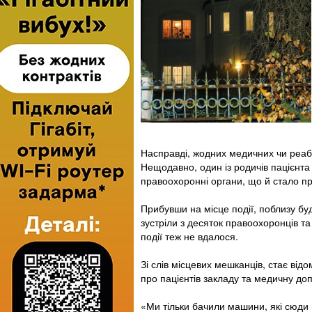
Насправді, жодних медичних чи реабі
Нещодавно, один із родичів пацієнт
правоохоронні органи, що й стало пр
Прибувши на місце події, поблизу буд
зустріли з десяток правоохоронців та
події теж не вдалося.
Зі слів місцевих мешканців, стає відо
про пацієнтів закладу та медичну доп
«Ми тільки бачили машини, які сюди 