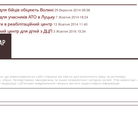
для бійців обіцяють Волині
29 Вересня 2014 09:38
для учасників АТО в Луцьку
7 Жовтня 2014 18:24
и в реабілітаційний центр
13 Жовтня 2014 11:40
ний центр для дітей з ДЦП
3 Жовтня 2016 15:34
АР
, що коментування на сайті створені аж ніяк не для політичного піару чи антипіару,
, образ, безпідставних звинувачень та інших некоректних і негідних речей. Утім коментарі –
 модерації, суб’єктивні повідомлення і можуть містити недостовірну інформацію.