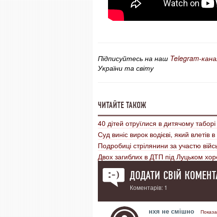
Підписуйтесь на наш
Telegram-кана
України та світу
ЧИТАЙТЕ ТАКОЖ
40 дітей отруїлися в дитячому таборі
Суд виніс вирок водієві, який влетів
Подробиці стрілянини за участю війс
Двох загиблих в ДТП під Луцьком хо
ДОДАТИ СВІЙ КОМЕНТ
Коментарів: 1
нхя не смішно
Показа