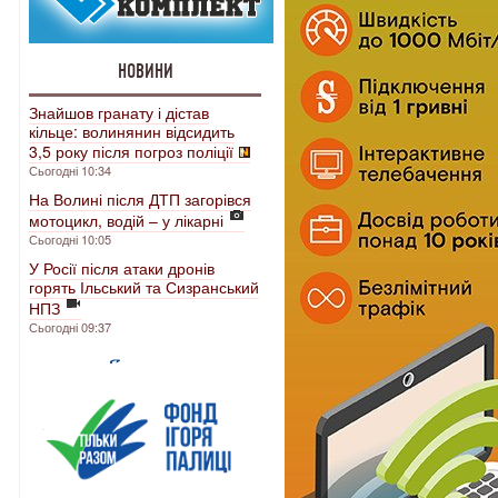
НОВИНИ
Знайшов гранату і дістав
кільце: волинянин відсидить
3,5 року після погроз поліції
Сьогодні 10:34
На Волині після ДТП загорівся
мотоцикл, водій – у лікарні
Сьогодні 10:05
У Росії після атаки дронів
горять Ільський та Сизранський
НПЗ
Сьогодні 09:37