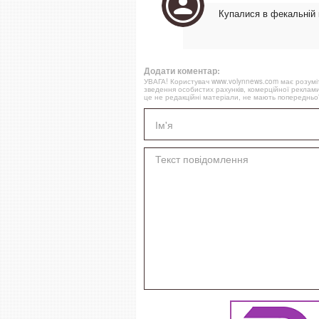
Купалися в фекальній 
Додати коментар:
УВАГА! Користувач www.volynnews.com має розуміти
зведення особистих рахунків, комерційної реклами
це не редакційні матеріали, не мають попередньої