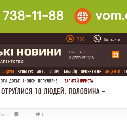
RSS
Контакти
СУБОТА
10:57
8 СЕРПНЯ 2026
СОЦІУМ
КУЛЬТУРА
АВТО
СПОРТ
ТАБЛОЇД
ПРОЕКТИ ВН
АКЦЕНТИ
Т
ЛОГИ
ДОСЬЄ
АНОНСИ
ПОПУЛЯРНЕ
ЗАПИТАЙ ЮРИСТА
М ОТРУЇЛИСЯ 10 ЛЮДЕЙ, ПОЛОВИНА –
арів:
1
1