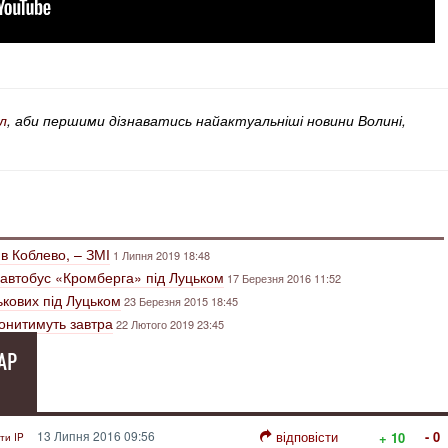
л
, аби першими дізнаватись найактуальніші новини Волині,
 в Коблево, – ЗМІ
1 Липня 2019 18:48
 в автобус «Кромберга» під Луцьком
17 Березня 2016 11:52
ькових під Луцьком
23 Березня 2015 18:45
ронитимуть завтра
22 Лютого 2019 23:45
АР
13 Липня 2016 09:56
відповісти
- 0
+ 10
ти IP