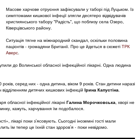
Масове харчове отруєння зафіксували у таборі під Луцьком. Із
симптомами кишкової інфеції злягли десятеро відвідувачів
християнського табору "Радість", що поблизу села Озеро,
Ківерцівського району.
Ситуація тягне на міжнародний скандал, оскільки половина
пацієнтів - громадяни Британії. Про це йдеться в сюжеті
ТРК
Аверс
.
тупили до Волинської обласної інфекційної лікарні. Одна людина
 років, серед них - одна дитина, віком 9 років. Стан дитини наразі
ч відділенням дитячих кишкових інфекцій
Ірина Капустіна
.
аря обласної інфекційної лікарні
Галина Морочковська
, хворі не
чинку, кажуть, харчування їм подобалося.
ті», лікарі поки з’ясовують. Сьогодні іноземні гості мали
ить їм тепер це їхній стан здоров’я - поки невідомо.