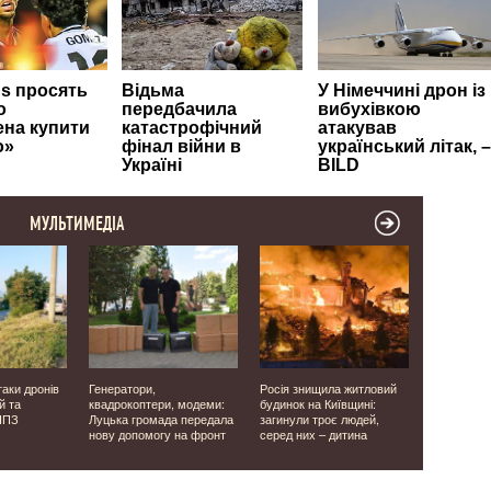
МУЛЬТИМЕДІА
таки дронів
Генератори,
Росія знищила житловий
У селищі б
й та
квадрокоптери, модеми:
будинок на Київщині:
буревій п
НПЗ
Луцька громада передала
загинули троє людей,
20 будівел
нову допомогу на фронт
серед них – дитина
ліквідовую