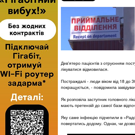
Дев'ятеро пацієнтів з отруєнням пос
лікуватися відмовилася.
Постраждалі - люди віком від 18 до 30
покращується, - повідомила завідува
Як розповіла заступник головного лік
мають претензій до самої бази відпо
Яку саме інфекцію підчепили в «Радос
повертатись додому. Однак, чи дозвол