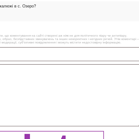
калюжі в с. Озеро?
, що коментування на сайті створені аж ніяк не для політичного піару чи антипіару,
, образ, безпідставних звинувачень та інших некоректних і негідних речей. Утім коментарі –
 модерації, суб’єктивні повідомлення і можуть містити недостовірну інформацію.