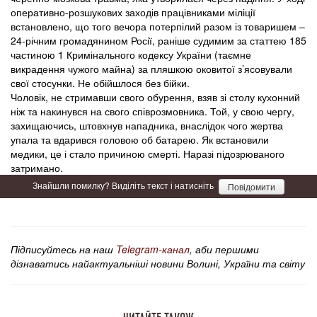
оперативно-розшукових заходів працівниками міліції
встановлено, що того вечора потерпілий разом із товаришем –
24-річним громадянином Росії, раніше судимим за статтею 185
частиною 1 Кримінального кодексу України (таємне
викрадення чужого майна) за пляшкою оковитої з’ясовували
свої стосунки. Не обійшлося без бійки.
Чоловік, не стримавши свого обурення, взяв зі столу кухонний
ніж та накинувся на свого співрозмовника. Той, у свою чергу,
захищаючись, штовхнув нападника, внаслідок чого жертва
упала та вдарився головою об батарею. Як встановили
медики, це і стало причиною смерті. Наразі підозрюваного
затримано.
Знайшли помилку? Виділіть текст і натисніть
Повідомити
Підписуйтесь на наш
Telegram-канал
, аби першими
дізнаватись найактуальніші новини Волині, України та світу