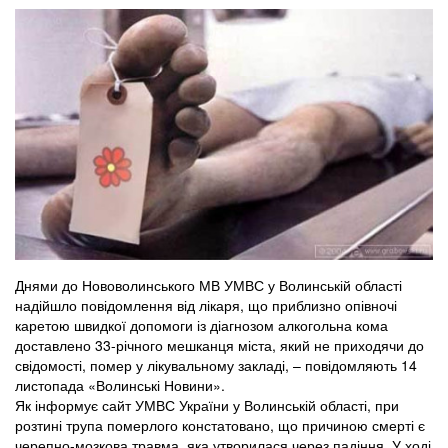
Днями до Нововолинського МВ УМВС у Волинській області
надійшло повідомлення від лікаря, що приблизно опівночі
каретою швидкої допомоги із діагнозом алкогольна кома
доставлено 33-річного мешканця міста, який не приходячи до
свідомості, помер у лікувальному закладі, – повідомляють 14
листопада «Волинські Новини».
Як інформує сайт УМВС України у Волинській області, при
розтині трупа померлого констатовано, що причиною смерті є
черепно-мозкова травма, яка утворилася через падіння. У ході