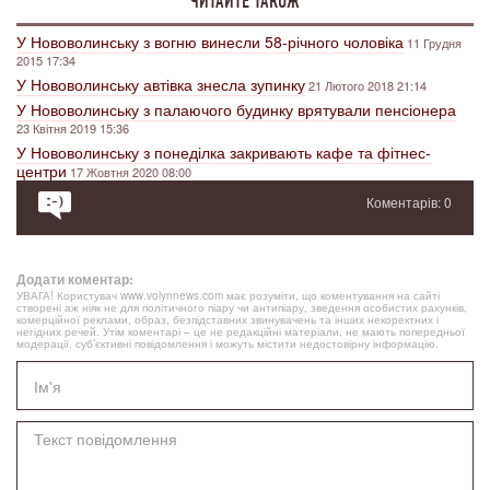
ЧИТАЙТЕ ТАКОЖ
У Нововолинську з вогню винесли 58-річного чоловіка
11 Грудня
2015 17:34
У Нововолинську автівка знесла зупинку
21 Лютого 2018 21:14
У Нововолинську з палаючого будинку врятували пенсіонера
23 Квітня 2019 15:36
У Нововолинську з понеділка закривають кафе та фітнес-
центри
17 Жовтня 2020 08:00
Коментарів: 0
Додати коментар:
УВАГА! Користувач www.volynnews.com має розуміти, що коментування на сайті
створені аж ніяк не для політичного піару чи антипіару, зведення особистих рахунків,
комерційної реклами, образ, безпідставних звинувачень та інших некоректних і
негідних речей. Утім коментарі – це не редакційні матеріали, не мають попередньої
модерації, суб’єктивні повідомлення і можуть містити недостовірну інформацію.