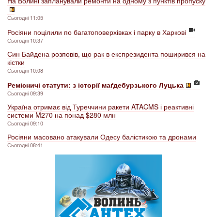
На Волині запланували ремонти на одному з пунктів пропуску
Сьогодні 11:05
Росіяни поцілили по багатоповерхівках і парку в Харкові
Сьогодні 10:37
Син Байдена розповів, що рак в експрезидента поширився на
кістки
Сьогодні 10:08
Ремісничі статути: з історії маґдебурзького Луцька
Сьогодні 09:39
Україна отримає від Туреччини ракети ATACMS і реактивні
системи M270 на понад $280 млн
Сьогодні 09:10
Росіяни масовано атакували Одесу балістикою та дронами
Сьогодні 08:41