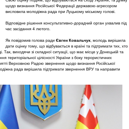
щодо визнання Російської Федерації державою-агресором
висловила молодіжна рада при Луцькому міському голові.
Відповідне рішення консультативно-дорадчий орган ухвалив під
час засідання 4 лютого.
Як повідомив голова ради
Євген Ковальчук
, молодь вирішила
дати оцінку тому, що відбувається в країні та підтримати тих, хто
. Так, виходячи зі складної ситуації, що має місце у Донецькій та
ння територіальної цілісності України з боку терористичних
нятті Верховною Радою звернення щодо визнання Російської
одіжна рада вирішила підтримати звернення ВРУ та направити