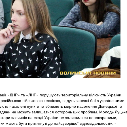
зації «ДНР» та «ЛНР» порушують територіальну цілісність України,
російською військовою технікою, ведуть запеклі бої з українськими
ують населені пункти та вбивають мирне населення Донецької та
ромадяни не можуть залишатися осторонь цих проблем. Молодь Луцьк
атори злочинів на сході України не залишилися непокараними,
ки мають бути притягнуті до найсуворішої відповідальності», -