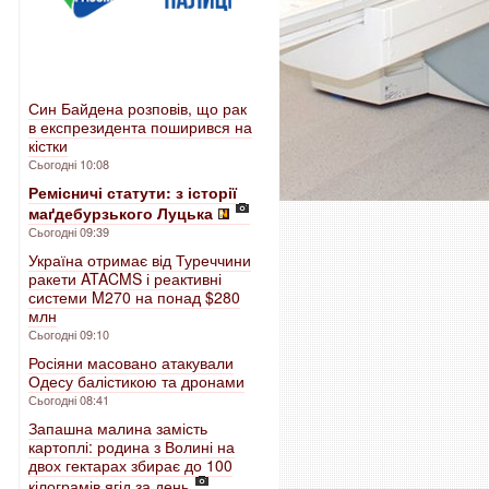
Син Байдена розповів, що рак
в експрезидента поширився на
кістки
Сьогодні 10:08
Ремісничі статути: з історії
маґдебурзького Луцька
Сьогодні 09:39
Україна отримає від Туреччини
ракети ATACMS і реактивні
системи M270 на понад $280
млн
Сьогодні 09:10
Росіяни масовано атакували
Одесу балістикою та дронами
Сьогодні 08:41
Запашна малина замість
картоплі: родина з Волині на
двох гектарах збирає до 100
кілограмів ягід за день