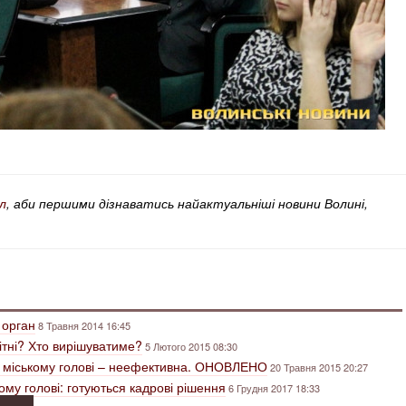
л
, аби першими дізнаватись найактуальніші новини Волині,
 орган
8 Травня 2014 16:45
вітні? Хто вирішуватиме?
5 Лютого 2015 08:30
 міському голові – неефективна. ОНОВЛЕНО
20 Травня 2015 20:27
му голові: готуються кадрові рішення
6 Грудня 2017 18:33