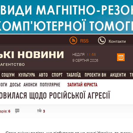
RSS
Контакти
НЕДІЛЯ
11:58
9 СЕРПНЯ 2026
СОЦІУМ
КУЛЬТУРА
АВТО
СПОРТ
ТАБЛОЇД
ПРОЕКТИ ВН
АКЦЕНТИ
Т
ЛОГИ
ДОСЬЄ
АНОНСИ
ПОПУЛЯРНЕ
ЗАПИТАЙ ЮРИСТА
ВИЛАСЯ ЩОДО РОСІЙСЬКОЇ АГРЕСІЇ
арів:
6
3
Свою оцінку подіям, що відбуваються на сході України, та думку