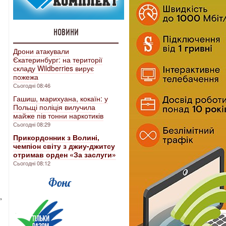
НОВИНИ
Дрони атакували
Єкатеринбург: на території
складу Wildberries вирує
пожежа
Сьогодні 08:46
Гашиш, марихуана, кокаїн: у
Польщі поліція вилучила
майже пів тонни наркотиків
Сьогодні 08:29
Прикордонник з Волині,
чемпіон світу з джиу-джитсу
отримав орден «За заслуги»
Сьогодні 08:12
,