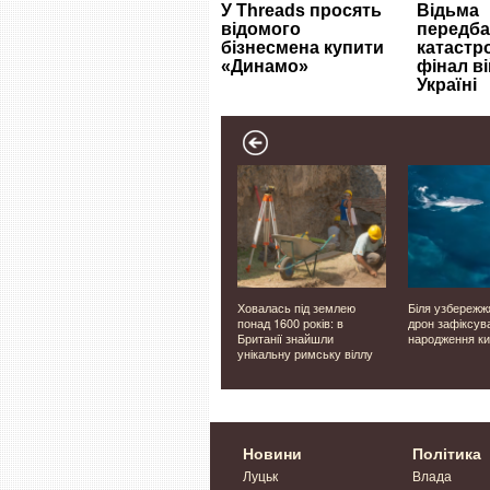
ким має
У Луцьку невдовзі
Ховалась під землею
Біля узбережж
мплекс
відкриють двері нового
понад 1600 років: в
дрон зафіксув
ветеранського простору
Британії знайшли
народження ки
унікальну римську віллу
Новини
Політика
Луцьк
Влада