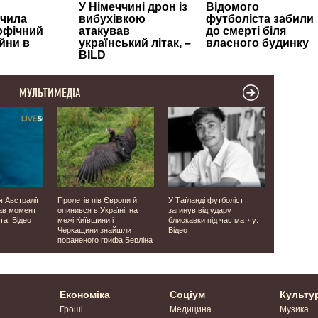
МУЛЬТИМЕДІА
я Австралії
Пролетів пів Європи й
У Таїланді футболіст
Була у скру
ав момент
опинився в Україні: на
загинув від удару
директор 
та. Відео
межі Київщини і
блискавки під час матчу.
завербував
Черкащини знайшли
Відео
незаконно
пораненого грифа Берліна
сурогатно
Економіка
Соціум
Культу
Гроші
Медицина
Музика