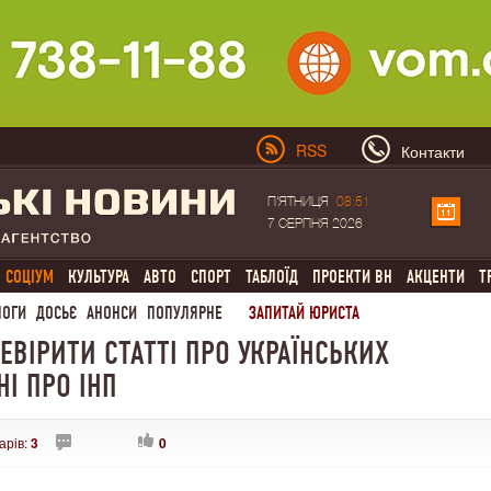
RSS
Контакти
П'ЯТНИЦЯ
08:51
7 СЕРПНЯ 2026
СОЦІУМ
КУЛЬТУРА
АВТО
СПОРТ
ТАБЛОЇД
ПРОЕКТИ ВН
АКЦЕНТИ
Т
ЛОГИ
ДОСЬЄ
АНОНСИ
ПОПУЛЯРНЕ
ЗАПИТАЙ ЮРИСТА
ЕВІРИТИ СТАТТІ ПРО УКРАЇНСЬКИХ
НІ ПРО ІНП
арів:
3
0