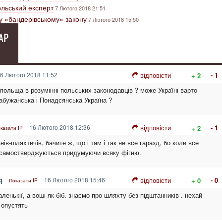
польський експерт
7 Лютого 2018 21:51
у «бандерівському» закону
7 Лютого 2018 15:50
АР
6 Лютого 2018 11:52
відповісти
- 1
+ 2
польща в розумінні польських законодавців ? може Україні варто
абужанська і Понадсянська Україна ?
16 Лютого 2018 12:36
відповісти
- 1
+ 2
казати IP
нів-шляхтичів, бачите ж, що і там і так не все гаразд, бо коли все
 самостверджуються придумуючи всяку фігню.
q
16 Лютого 2018 15:46
відповісти
- 0
+ 0
Показати IP
ленькії, а воші як біб. знаємо про шляхту без підштанників . нехай
 опустять