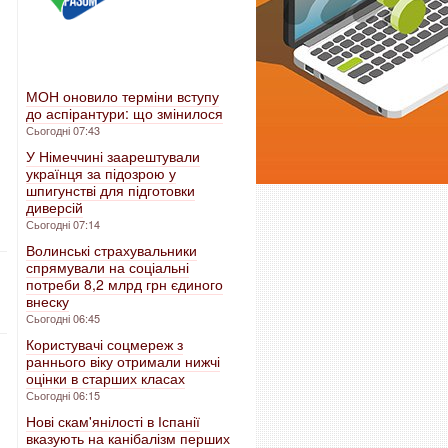
МОН оновило терміни вступу
до аспірантури: що змінилося
Сьогодні 07:43
У Німеччині заарештували
українця за підозрою у
шпигунстві для підготовки
диверсій
Сьогодні 07:14
Волинські страхувальники
спрямували на соціальні
потреби 8,2 млрд грн єдиного
внеску
Сьогодні 06:45
Користувачі соцмереж з
раннього віку отримали нижчі
оцінки в старших класах
Сьогодні 06:15
Нові скам'янілості в Іспанії
вказують на канібалізм перших