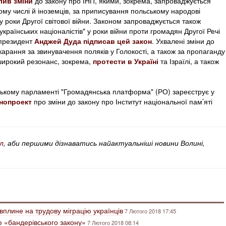
лив зміни
до закону про ІНП, якими, зокрема, запроваджується
тому числі й іноземців, за приписування польському народові
 у роки Другої світової війни. Законом запроваджується також
країнських націоналістів" у роки війни проти громадян Другої Речі
 президент
Анджей Дуда підписав цей закон
. Ухвалені зміни до
карання за звинувачення поляків у Голокості, а також за пропаганду
 широкий резонанс, зокрема,
протести в Україні
та Ізраїлі, а також
ському парламенті "Громадянська платформа" (РО) зареєструє у
нопроект
про зміни до закону про Інститут національної пам’яті
л
, аби першими дізнаватись найактуальніші новини Волині,
вплине на трудову міграцію українців
7 Лютого 2018 17:45
 «бандерівського закону»
7 Лютого 2018 08:14