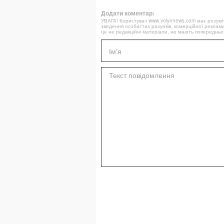
Додати коментар:
УВАГА! Користувач www.volynnews.com має розуміти
зведення особистих рахунків, комерційної реклами
це не редакційні матеріали, не мають попередньої