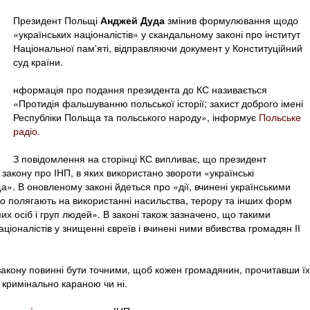
Президент Польщі
Анджей Дуда
змінив формулювання щодо
«українських націоналістів» у скандальному законі про інститут
Національної пам'яті, відправляючи документ у Конституційний
суд країни.
нформація про подання президента до КС називається
«Протидія фальшуванню польської історії; захист доброго імені
Республіки Польща та польського народу», інформує
Польське
радіо
.
З повідомлення на сторінці КС випливає, що президент
акону про ІНП, в яких використано звороти «українські
». В оновленому законі йдеться про «дії, вчинені українськими
що полягають на використанні насильства, терору та інших форм
 осіб і груп людей». В законі також зазначено, що такими
ціоналістів у знищенні євреїв і вчинені ними вбивства громадян ІІ
акону повинні бути точними, щоб кожен громадянин, прочитавши їх
 кримінально караною чи ні.