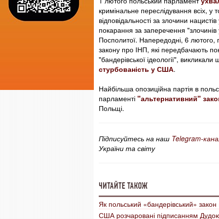
1 лютого польський парламент
ухва
кримінальне переслідування всіх, у 
відповідальності за злочини нацистів
покарання за заперечення "злочинів у
Посполитої. Напередодні, 6 лютого,
закону про ІНП, які передбачають по
"бандерівської ідеології", викликали
стурбованість у США
.
Найбільша опозиційна партія в поль
парламенті
"альтернативний" зако
Польщі.
Підписуйтесь на наш
Telegram-кана
України та світу
ЧИТАЙТЕ ТАКОЖ
Як польський «бандерівський» закон 
США розчаровані підписанням Дудою