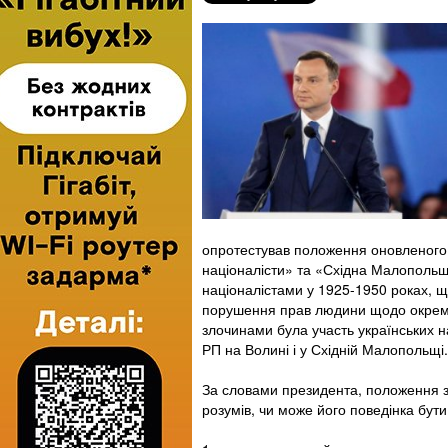
опротестував положення оновленого з
націоналісти» та «Східна Малопольща
націоналістами у 1925-1950 роках, 
порушення прав людини щодо окремих
злочинами була участь українських на
РП на Волині і у Східній Малопольщі.
За словами президента, положення з
розумів, чи може його поведінка бути