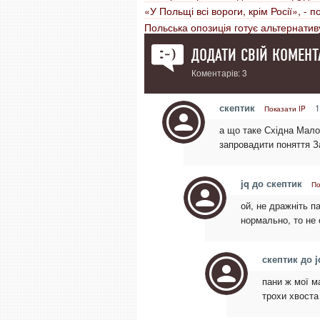
«У Польщі всі вороги, крім Росії», - 
Польська опозиція готує альтернатив
ДОДАТИ СВІЙ КОМЕНТ
Коментарів: 3
скептик
1
Показати IP
а що таке Східна Мало
запровадити поняття З
jq до скептик
По
ой, не дражніть па
нормально, то не
скептик до j
пани ж мої ма
трохи хвоста