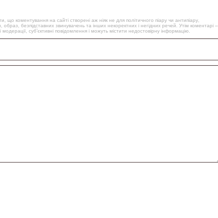
, що коментування на сайті створені аж ніяк не для політичного піару чи антипіару,
, образ, безпідставних звинувачень та інших некоректних і негідних речей. Утім коментарі –
 модерації, суб’єктивні повідомлення і можуть містити недостовірну інформацію.