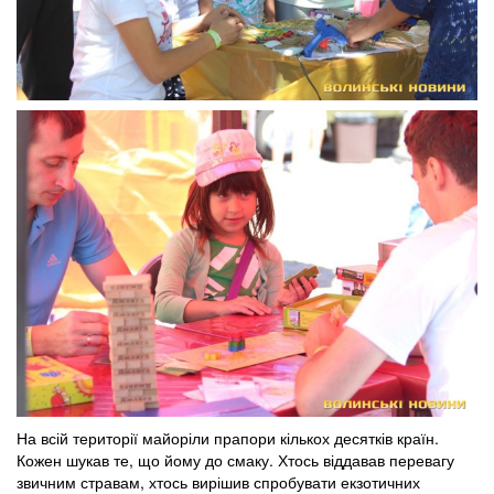
На всій території майоріли прапори кількох десятків країн.
Кожен шукав те, що йому до смаку. Хтось віддавав перевагу
звичним стравам, хтось вирішив спробувати екзотичних