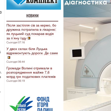
00
НОВИНИ
Після застілля сів за кермо, бо
дружина потрапила в лікарню:
як луцький суд покарав водія
за п’яну їзду
Сьогодні 07:16
У двох селах біля Луцька
і
відремонтують дороги. Де саме
Сьогодні 06:44
Громади Волині отримали в
,
розпорядження майже 7,6
млрд грн податкових платежів
р
Сьогодні 06:19
е