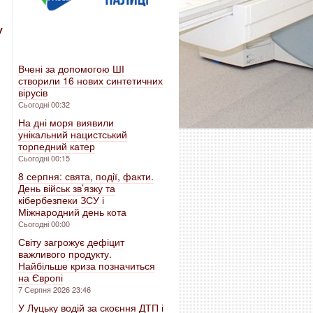
у
Вчені за допомогою ШІ
створили 16 нових синтетичних
вірусів
Сьогодні 00:32
На дні моря виявили
унікальний нацистський
торпедний катер
Сьогодні 00:15
8 серпня: свята, події, факти.
День військ зв’язку та
кібербезпеки ЗСУ і
Міжнародний день кота
Сьогодні 00:00
Світу загрожує дефіцит
важливого продукту.
Найбільше криза позначиться
на Європі
7 Серпня 2026 23:46
У Луцьку водій за скоєння ДТП і