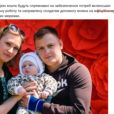
цією кошти будуть спрямовані на забезпечення потреб волинських
нану роботу та направлену солдатам допомогу можна на
офіційном
них мережах.