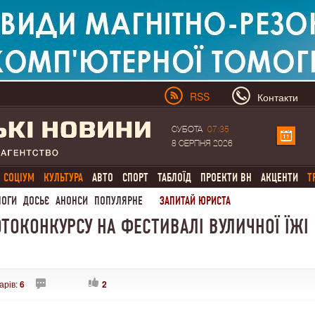
RSS
Контакти
СУБОТА
07:35
8 СЕРПНЯ 2026
СОЦІУМ
КУЛЬТУРА
АВТО
СПОРТ
ТАБЛОЇД
ПРОЕКТИ ВН
АКЦЕНТИ
Т
ЛОГИ
ДОСЬЄ
АНОНСИ
ПОПУЛЯРНЕ
ЗАПИТАЙ ЮРИСТА
ТОКОНКУРСУ НА ФЕСТИВАЛІ ВУЛИЧНОЇ ЇЖІ
арів:
6
2