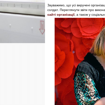
Зауважимо, що усі виручені організа
солдат. Переглянути звіти про вико
сайті організації
, а також у соціаль