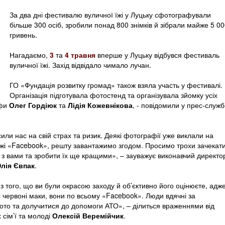
За два дні фестивалю вуличної їжі у Луцьку сфотографували
більше 300 осіб, зробили понад 800 знімків й зібрали майже 5 0
гривень.
Нагадаємо,
3
та
4 травня
вперше у Луцьку відбувся фестиваль
вуличної їжі. Захід відвідало чимало лучан.
ГО «Фундація розвитку громад» також взяла участь у фестивалі.
Організація підготувала фотостенд та організувала зйомку усіх
афи
Олег Гордіюк
та
Лідія Кожевнікова
, - повідомили у прес-служб
или нас на свій страх та ризик. Деякі фотографії уже виклали на
ережі «Facebook», решту завантажимо згодом. Просимо трохи зачекати
з вами та зробити їх ще кращими», – зауважує виконавчий директо
лія Євпак
.
з того, що ви були окрасою заходу й об’єктивно його оцінюєте, адж
і червоні маки, вони по всьому «Facebook». Люди вдячні за
ото та долучитися до допомоги АТО», – ділиться враженнями від
 сім’ї та молоді
Олексій Веремійчик
.