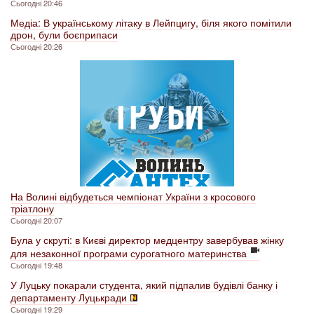
Сьогодні 20:46
Медіа: В українському літаку в Лейпцигу, біля якого помітили
дрон, були боєприпаси
Сьогодні 20:26
На Волині відбудеться чемпіонат України з кросового
тріатлону
Сьогодні 20:07
Була у скруті: в Києві директор медцентру завербував жінку
для незаконної програми сурогатного материнства
Сьогодні 19:48
У Луцьку покарали студента, який підпалив будівлі банку і
департаменту Луцькради
Сьогодні 19:29