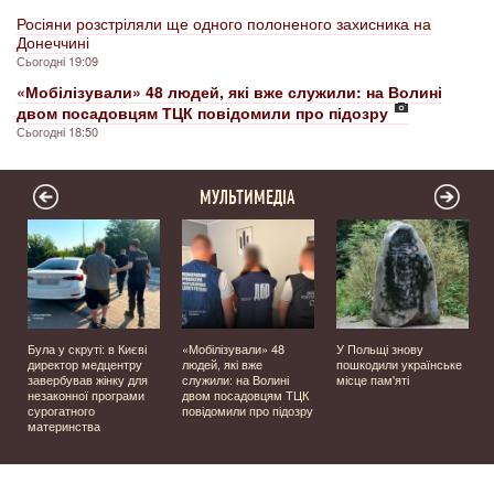
Росіяни розстріляли ще одного полоненого захисника на
Донеччині
Сьогодні 19:09
«Мобілізували» 48 людей, які вже служили: на Волині
двом посадовцям ТЦК повідомили про підозру
Сьогодні 18:50
МУЛЬТИМЕДІА
Була у скруті: в Києві
«Мобілізували» 48
У Польщі знову
а
директор медцентру
людей, які вже
пошкодили українське
завербував жінку для
служили: на Волині
місце пам'яті
незаконної програми
двом посадовцям ТЦК
сурогатного
повідомили про підозру
материнства