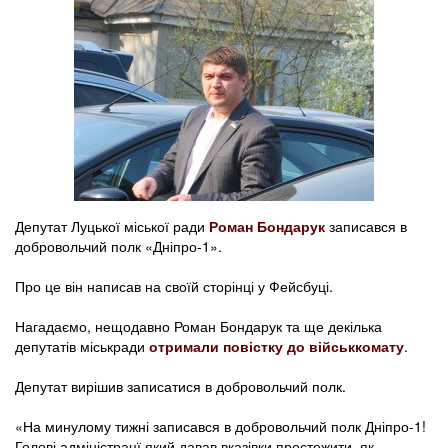
Депутат Луцької міської ради
Роман Бондарук
записався в
добровольчий полк «Дніпро-1».
Про це він написав на своїй сторінці у Фейсбуці.
Нагадаємо, нещодавно Роман Бондарук та ще декілька
депутатів міськради
отримали повістку до військкомату
.
Депутат вирішив записатися в добровольчий полк.
«На минулому тижні записався в добровольчий полк Дніпро-1!
Голові адміністрацї який давав вказівки простежити, як