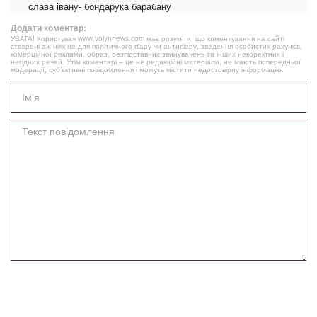
слава івану- бондарука барабану
Додати коментар:
УВАГА! Користувач www.volynnews.com має розуміти, що коментування на сайті
створені аж ніяк не для політичного піару чи антипіару, зведення особистих рахунків,
комерційної реклами, образ, безпідставних звинувачень та інших некоректних і
негідних речей. Утім коментарі – це не редакційні матеріали, не мають попередньої
модерації, суб’єктивні повідомлення і можуть містити недостовірну інформацію.