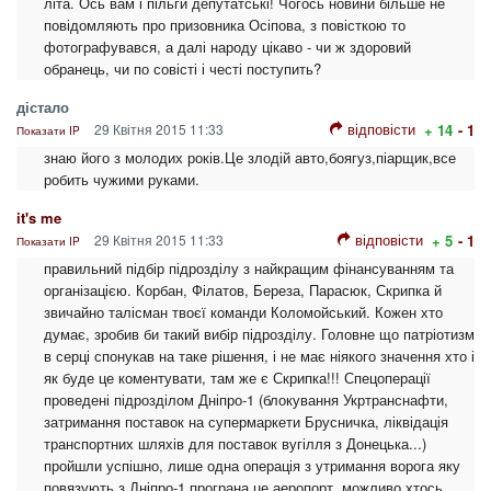
літа. Ось вам і пільги депутатські! Чогось новини більше не
повідомляють про призовника Осіпова, з повісткою то
фотографувався, а далі народу цікаво - чи ж здоровий
обранець, чи по совісті і честі поступить?
дістало
відповісти
29 Квітня 2015 11:33
+ 14
- 1
Показати IP
знаю його з молодих років.Це злодій авто,боягуз,піарщик,все
робить чужими руками.
it's me
відповісти
29 Квітня 2015 11:33
+ 5
- 1
Показати IP
правильний підбір підрозділу з найкращим фінансуванням та
організацією. Корбан, Філатов, Береза, Парасюк, Скрипка й
звичайно талісман твоєї команди Коломойський. Кожен хто
думає, зробив би такий вибір підрозділу. Головне що патріотизм
в серці спонукав на таке рішення, і не має ніякого значення хто і
як буде це коментувати, там же є Скрипка!!! Спецоперації
проведені підрозділом Дніпро-1 (блокування Укртранснафти,
затримання поставок на супермаркети Брусничка, ліквідація
транспортних шляхів для поставок вугілля з Донецька...)
пройшли успішно, лише одна операція з утримання ворога яку
повязують з Дніпро-1 програна це аеропорт, можливо хтось