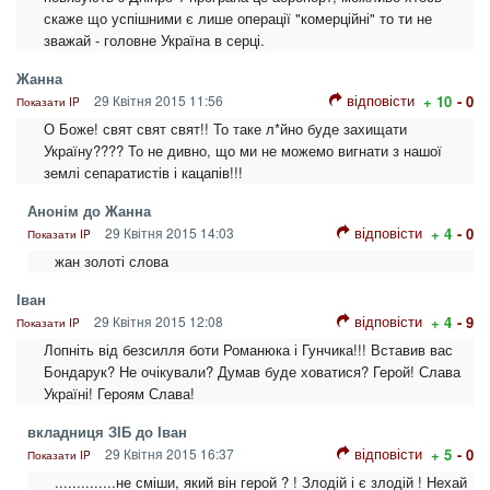
скаже що успішними є лише операції "комерційні" то ти не
зважай - головне Україна в серці.
Жанна
відповісти
29 Квітня 2015 11:56
+ 10
- 0
Показати IP
О Боже! свят свят свят!! То таке л*йно буде захищати
Україну???? То не дивно, що ми не можемо вигнати з нашої
землі сепаратистів і кацапів!!!
Анонім до Жанна
відповісти
29 Квітня 2015 14:03
+ 4
- 0
Показати IP
жан золоті слова
Іван
відповісти
29 Квітня 2015 12:08
+ 4
- 9
Показати IP
Лопніть від безсилля боти Романюка і Гунчика!!! Вставив вас
Бондарук? Не очікували? Думав буде ховатися? Герой! Слава
Україні! Героям Слава!
вкладниця ЗІБ до Іван
відповісти
29 Квітня 2015 16:37
+ 5
- 0
Показати IP
..............не сміши, який він герой ? ! Злодій і є злодій ! Нехай