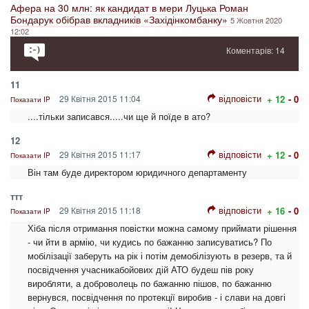
Афера на 30 млн: як кандидат в мери Луцька Роман
Бондарук обібрав вкладників «Західінкомбанку»
5 Жовтня 2020
12:02
Коментарів: 14
11
відповісти
29 Квітня 2015 11:04
+ 12
- 0
Показати IP
....тільки записався.....чи ще й поїде в ато?
12
відповісти
29 Квітня 2015 11:17
+ 12
- 0
Показати IP
Він там буде директором юридичного департаменту
ттт
відповісти
29 Квітня 2015 11:18
+ 16
- 0
Показати IP
Хіба після отримання повістки можна самому приймати рішення
- чи йти в армію, чи кудись по бажанню записуватись? По
мобілізації заберуть на рік і потім демобілізують в резерв, та й
посвідчення учасникабойових дій АТО будеш пів року
виробляти, а доброволець по бажанню пішов, по бажанню
вернувся, посвідчення по протекції виробив - і слави на довгі