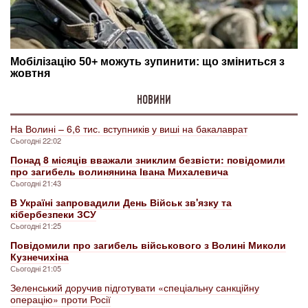
НОВИНИ
На Волині – 6,6 тис. вступників у виші на бакалаврат
Сьогодні 22:02
Понад 8 місяців вважали зниклим безвісти: повідомили
про загибель волинянина Івана Михалевича
Сьогодні 21:43
В Україні запровадили День Військ зв'язку та
кібербезпеки ЗСУ
Сьогодні 21:25
Повідомили про загибель військового з Волині Миколи
Кузнечихіна
Сьогодні 21:05
Зеленський доручив підготувати «спеціальну санкційну
операцію» проти Росії