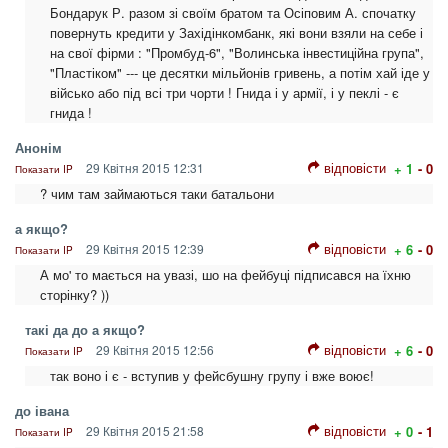
Бондарук Р. разом зі своїм братом та Осіповим А. спочатку
повернуть кредити у Західінкомбанк, які вони взяли на себе і
на свої фірми : "Промбуд-6", "Волинська інвестиційна група",
"Пластіком" --- це десятки мільйонів гривень, а потім хай іде у
військо або під всі три чорти ! Гнида і у армії, і у пеклі - є
гнида !
Анонім
відповісти
29 Квітня 2015 12:31
+ 1
- 0
Показати IP
? чим там займаються таки батальони
а якщо?
відповісти
29 Квітня 2015 12:39
+ 6
- 0
Показати IP
А мо' то мається на увазі, шо на фейбуці підписався на їхню
сторінку? ))
такі да до а якщо?
відповісти
29 Квітня 2015 12:56
+ 6
- 0
Показати IP
так воно і є - вступив у фейсбушну групу і вже воює!
до івана
відповісти
29 Квітня 2015 21:58
+ 0
- 1
Показати IP