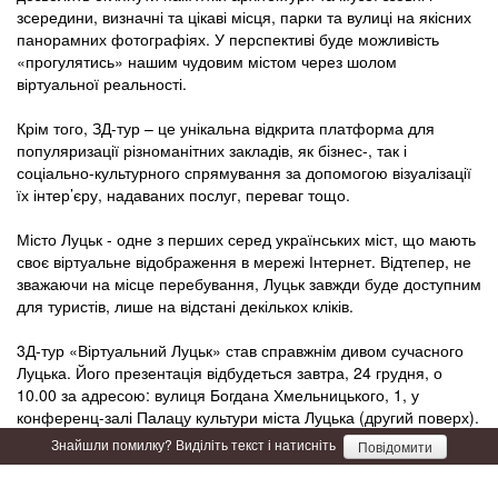
зсередини, визначні та цікаві місця, парки та вулиці на якісних
панорамних фотографіях. У перспективі буде можливість
«прогулятись» нашим чудовим містом через шолом
віртуальної реальності.
Крім того, ЗД-тур – це унікальна відкрита платформа для
популяризації різноманітних закладів, як бізнес-, так і
соціально-культурного спрямування за допомогою візуалізації
їх інтер’єру, надаваних послуг, переваг тощо.
Місто Луцьк - одне з перших серед українських міст, що мають
своє віртуальне відображення в мережі Інтернет. Відтепер, не
зважаючи на місце перебування, Луцьк завжди буде доступним
для туристів, лише на відстані декількох кліків.
3Д-тур «Віртуальний Луцьк» став справжнім дивом сучасного
Луцька. Його презентація відбудеться завтра,
24 грудня, о
10.00 за адресою: вулиця Богдана Хмельницького, 1, у
конференц-залі Палацу культури міста Луцька (другий поверх).
Знайшли помилку? Виділіть текст і натисніть
Повідомити