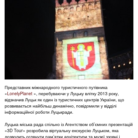
Представник міжнародного туристичного путівника
«
LonelyPlanet
», перебуваючи у Луцьку влітку 2013 року,
відзначив Луцьк як один із туристичних центрів України, що
розвивається найбільш динамічно, повідомили у відділі
інформаційної роботи Луцькради.
Луцька міська рада спільно із Агентством об’ємних презентацій
«3D Tour» розробила віртуальну екскурсію Луцьком, яка
дозволить оглянути пам’ятки архітектури та музеї ззовні і