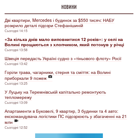
НОВИНИ
Дві квартири, Mercedes і будинок за $550 тисяч: НАБУ
розкрило деталі підозри Стефанішиній
Сьогодні 14:15
«За кілька днів мало виповнитися 12 років»: у селі на
Волині прощаються з хлопчиком, який потонув у річці
Сьогодні 13:58
Швеція передасть Україні судно з «тіньового флоту» Росії
Сьогодні 13:42
Горіли трава, чагарники, стерня та сміття: на Волині
приборкали 9 пожеж
Сьогодні 13:25
У Луцьку на Теремнівській капітально ремонтують
тепломережу
Сьогодні 13:09
Апартаменти в Буковелі, 9 квартир, 3 будинки та 4 авто:
екскомандувача логістики ПС підозрюють у збагаченні на 21
млн
Сьогодні 12:52