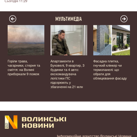
Сьогодні 11:29
МУЛЬТИМЕДІА
Горіли трава,
Апартаменти в
Фасадна плитка,
чагарники, стерня та
Буковелі, 9 квартир, 3
гнучкий клінкер чи
сміття: на Волині
будинки та 4 авто:
термопанелі: що
приборкали 9 пожеж
екскомандувача
обрати для
логістики ПС
облицювання фасаду
підозрюють у
збагаченні на 21 млн
Інформаційне агентство Волинські Новини.