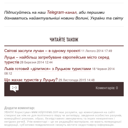
Підписуйтесь на наш
Telegram-канал
, аби першими
дізнаватись найактуальніші новини Волині, України та світу
ЧИТАЙТЕ ТАКОЖ
Світові заслуги лучан – в одному проекті
11 Лютого 2014 17:49
Луцьк – найбільш затребуване європейське місто серед
туристів
28 Березня 2014 12:44
Львів готовий «ділитися» з Луцьком туристами
18 Червня 2014
08:12
Що жахає туристів у Луцьку?
29 Листопада 2015 14:48
Коментарів: 0
Додати коментар:
УВАГА! Користувач www.volynnews.com має розуміти, що коментування на сайті
створені аж ніяк не для політичного піару чи антипіару, зведення особистих рахунків,
комерційної реклами, образ, безпідставних звинувачень та інших некоректних і
негідних речей. Утім коментарі – це не редакційні матеріали, не мають попередньої
модерації, суб’єктивні повідомлення і можуть містити недостовірну інформацію.