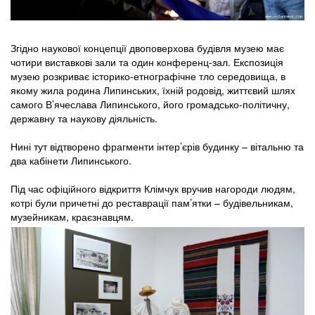
Згідно наукової концепції двоповерхова будівля музею має
чотири виставкові зали та один конференц-зал. Експозиція
музею розкриває історико-етнографічне тло середовища, в
якому жила родина Липинських, їхній родовід, життєвий шлях
самого В’ячеслава Липинського, його громадсько-політичну,
державну та наукову діяльність.
Нині тут відтворено фрагменти інтер’єрів будинку – вітальню та
два кабінети Липинського.
Під час офіційного відкриття Клімчук вручив нагороди людям,
котрі були причетні до реставрації пам’ятки – будівельникам,
музейникам, краєзнавцям.