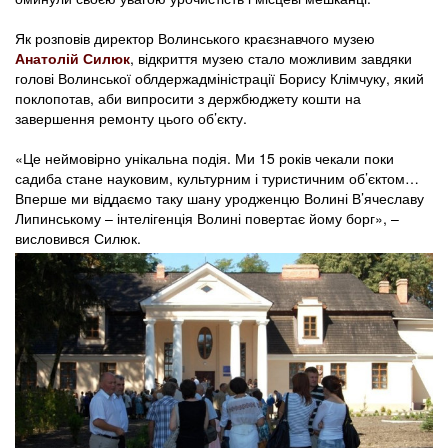
Як розповів директор Волинського краєзнавчого музею
Анатолій Силюк
, відкриття музею стало можливим завдяки
голові Волинської облдержадміністрації Борису Клімчуку, який
поклопотав, аби випросити з держбюджету кошти на
завершення ремонту цього об’єкту.
«Це неймовірно унікальна подія. Ми 15 років чекали поки
садиба стане науковим, культурним і туристичним об’єктом…
Вперше ми віддаємо таку шану уродженцю Волині В’ячеславу
Липинському – інтелігенція Волині повертає йому борг», –
висловився Силюк.