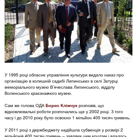
У 1995 році обласне управління культури видало наказ про
організацію в колишній садибі Липинських в селі Затурці
меморіального музею В’ячеслава Липинського, відділу
Волинського краєзнавчого музею.
Сам же голова ОДА
Борис Клімчук
розповів, що
відновлювальні роботи розпочались ще у 2002 році. З того
часу і до 2010 року було освоєно 1 мільйон 400 тисяч гривень.
У 2011 році з держбюджету надійшла субвенція у розмірі 2
мільйонів 400 тисяч гривень – завдяки цим коштам і вдалось