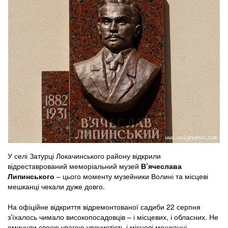
У селі Затурці Локачинського району відкрили
відреставрований меморіальний музей
В’ячеслава
Липинського
– цього моменту музейники Волині та місцеві
мешканці чекали дуже довго.
На офіційне відкриття відремонтованої садиби 22 серпня
з’їхалось чимало високопосадовців – і місцевих, і обласних. Не
оминули своєю увагою урочистість і місцеві мешканці.