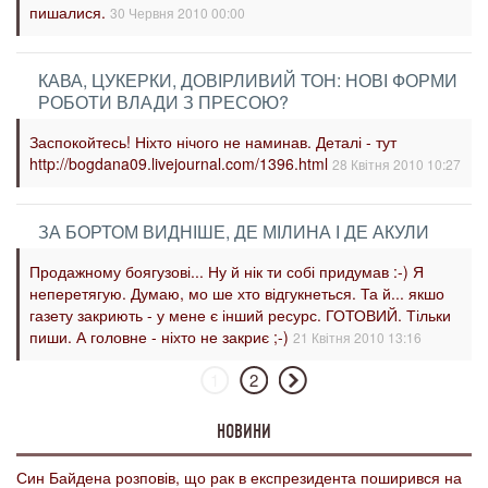
пишалися.
30 Червня 2010 00:00
КАВА, ЦУКЕРКИ, ДОВІРЛИВИЙ ТОН: НОВІ ФОРМИ
РОБОТИ ВЛАДИ З ПРЕСОЮ?
Заспокойтесь! Ніхто нічого не наминав. Деталі - тут
http://bogdana09.livejournal.com/1396.html
28 Квітня 2010 10:27
ЗА БОРТОМ ВИДНІШЕ, ДЕ МІЛИНА І ДЕ АКУЛИ
Продажному боягузові... Ну й нік ти собі придумав :-) Я
неперетягую. Думаю, мо ше хто відгукнеться. Та й... якшо
газету закриють - у мене є інший ресурс. ГОТОВИЙ. Тільки
пиши. А головне - ніхто не закриє ;-)
21 Квітня 2010 13:16
1
2
НОВИНИ
Син Байдена розповів, що рак в експрезидента поширився на