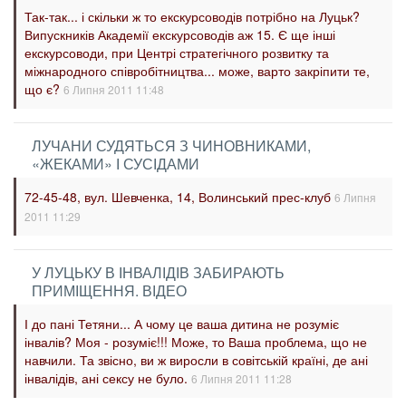
Так-так... і скільки ж то екскурсоводів потрібно на Луцьк?
Випускників Академії екскурсоводів аж 15. Є ще інші
екскурсоводи, при Центрі стратегічного розвитку та
міжнародного співробітництва... може, варто закріпити те,
що є?
6 Липня 2011 11:48
ЛУЧАНИ СУДЯТЬСЯ З ЧИНОВНИКАМИ,
«ЖЕКАМИ» І СУСІДАМИ
72-45-48, вул. Шевченка, 14, Волинський прес-клуб
6 Липня
2011 11:29
У ЛУЦЬКУ В ІНВАЛІДІВ ЗАБИРАЮТЬ
ПРИМІЩЕННЯ. ВІДЕО
І до пані Тетяни... А чому це ваша дитина не розуміє
інвалів? Моя - розуміє!!! Може, то Ваша проблема, що не
навчили. Та звісно, ви ж виросли в совітській країні, де ані
інвалідів, ані сексу не було.
6 Липня 2011 11:28