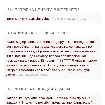
ЧИ ПОТРІБНА ЦЕНЗУРА В ІНТЕРНЕТІ?
Іринко, ти ж знаєш відповідь ;-)
8 Листопада 2011 13:29
СПАЛИЛИ ХАТУ КІНДЕРА. ФОТО
"Олег Кіндер заявив: «Такий «подарунок» з нагоди першого
року перебування на посаді міського голови вважаю не
тільки помстою недоброзичливців, які не сприймають моєї
чіткої позиції щодо захисту інтересів територіальної
громади на цій виборній посаді..." ?????? Я живу в іншому
вимірі? На іншій планеті? Про яку чітку позицію і захист
інтересів громади йде мова? Хто знає - підкажіть, будь
ласка
1 Листопада 2011 16:20
БЕРЛІНСЬКА СТІНА ДЛЯ УКРАЇНИ
Захаре, консульства отримали негласну вказівку віз не
видавати. Нікому не потрібні представники бандитської