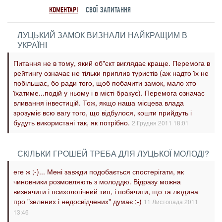
КОМЕНТАРІ
СВОЇ ЗАПИТАННЯ
ЛУЦЬКИЙ ЗАМОК ВИЗНАЛИ НАЙКРАЩИМ В
УКРАЇНІ
Питання не в тому, який об"єкт виглядає краще. Перемога в
рейтингу означає не тільки приплив туристів (аж надто їх не
побільшає, бо ради того, щоб побачити замок, мало хто
їхатиме...подій у ньому і в місті бракує). Перемога означає
вливання інвестицій. Тож, якщо наша місцева влада
зрозуміє всю вагу того, що відбулося, кошти прийдуть і
будуть використані так, як потрібно.
2 Грудня 2011 18:01
СКІЛЬКИ ГРОШЕЙ ТРЕБА ДЛЯ ЛУЦЬКОЇ МОЛОДІ?
еге ж ;-)... Мені завжди подобається спостерігати, як
чиновники розмовляють з молоддю. Відразу можна
визначити і психологічний тип, і побачити, що та людина
про "зелених і недосвідчених" думає ;-)
11 Листопада 2011
13:46