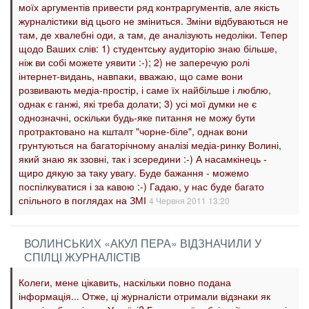
моїх аргументів привести ряд контраргументів, але якість
журналістики від цього не зміниться. Зміни відбуваються не
там, де хвалебні оди, а там, де аналізують недоліки. Тепер
щодо Ваших слів: 1) студентську аудиторію знаю більше,
ніж ви собі можете уявити :-); 2) не заперечую ролі
інтернет-видань, навпаки, вважаю, що саме вони
розвивають медіа-простір, і саме їх найбільше і люблю,
однак є ганжі, які треба долати; 3) усі мої думки не є
однозначні, оскільки будь-яке питання не можу бути
протрактовано на кшталт "чорне-біле", однак вони
грунтуються на багаторічному аналізі медіа-ринку Волині,
який знаю як ззовні, так і зсередини :-) А насамкінець -
щиро дякую за таку увагу. Буде бажання - можемо
поспілкуватися і за кавою :-) Гадаю, у нас буде багато
спільного в поглядах на ЗМІ
4 Червня 2011 13:20
ВОЛИНСЬКИХ «АКУЛ ПЕРА» ВІДЗНАЧИЛИ У
СПІЛЦІ ЖУРНАЛІСТІВ
Колеги, мене цікавить, наскільки повно подана
інформація... Отже, ці журналісти отримали відзнаки як