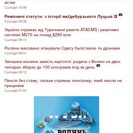
кістки
Сьогодні 10:08
Ремісничі статути: з історії маґдебурзького Луцька
Сьогодні 09:39
Україна отримає від Туреччини ракети ATACMS і реактивні
системи M270 на понад $280 млн
Сьогодні 09:10
Росіяни масовано атакували Одесу балістикою та дронами
Сьогодні 08:41
Запашна малина замість картоплі: родина з Волині на двох
гектарах збирає до 100 кілограмів ягід за день
Сьогодні 08:12
Пенсія без стажу: скільки отримає пенсіонер, який ніколи не
працював
Сьогодні 07:43