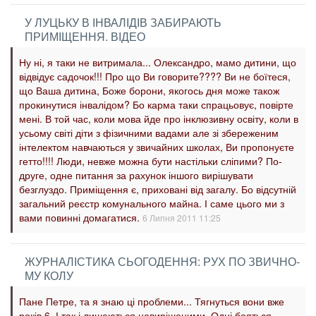
У ЛУЦЬКУ В ІНВАЛІДІВ ЗАБИРАЮТЬ
ПРИМІЩЕННЯ. ВІДЕО
Ну ні, я таки не витримала... Олександро, мамо дитини, що
відвідує садочок!!! Про що Ви говорите???? Ви не боїтеся,
що Ваша дитина, Боже борони, якогось дня може також
прокинутися інвалідом? Бо карма таки спрацьовує, повірте
мені. В той час, коли мова йде про інклюзивну освіту, коли в
усьому світі діти з фізичними вадами але зі збереженим
інтелектом навчаються у звичайних школах, Ви пропонуєте
гетто!!!! Люди, невже можна бути настільки сліпими? По-
друге, одне питання за рахунок іншого вирішувати
безглуздо. Приміщення є, приховані від загалу. Бо відсутній
загальний реєстр комунального майна. І саме цього ми з
вами повинні домагатися.
6 Липня 2011 11:25
ЖУР­НА­ЛІС­ТИ­КА СЬО­ГО­ДЕН­НЯ: РУХ ПО ЗВИЧ­НО­
МУ КО­ЛУ
Пане Петре, та я знаю ці проблеми... Тягнуться вони вже
років 6. І так і лишаються невирішеними. Одні бояться,