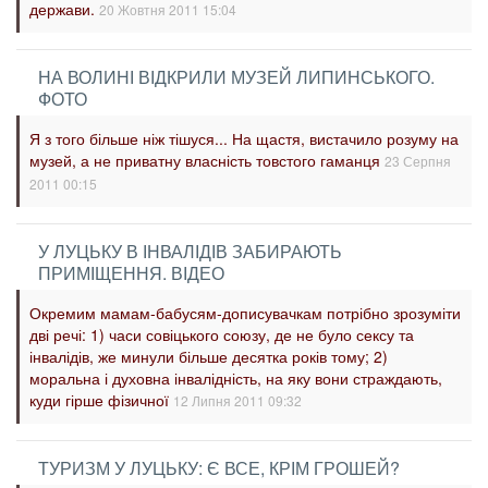
держави.
20 Жовтня 2011 15:04
НА ВОЛИНІ ВІДКРИЛИ МУЗЕЙ ЛИПИНСЬКОГО.
ФОТО
Я з того більше ніж тішуся... На щастя, вистачило розуму на
музей, а не приватну власність товстого гаманця
23 Серпня
2011 00:15
У ЛУЦЬКУ В ІНВАЛІДІВ ЗАБИРАЮТЬ
ПРИМІЩЕННЯ. ВІДЕО
Окремим мамам-бабусям-дописувачкам потрібно зрозуміти
дві речі: 1) часи совіцького союзу, де не було сексу та
інвалідів, же минули більше десятка років тому; 2)
моральна і духовна інвалідність, на яку вони страждають,
куди гірше фізичної
12 Липня 2011 09:32
ТУРИЗМ У ЛУЦЬКУ: Є ВСЕ, КРІМ ГРОШЕЙ?