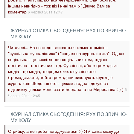
іншим невигідно - тож віз і нині там :-( Дякую Вам за
коментар
6 Червня 2011 12:47
ЖУР­НА­ЛІС­ТИ­КА СЬО­ГО­ДЕН­НЯ: РУХ ПО ЗВИЧ­НО­
МУ КО­ЛУ
Читачеві... На сьогодні вживається кілька термінів -
"суспільна журналістика" і "соціальна журналістика". Однак
соціальна - це висвітлення соціальних тем, тоді як
політична - політичних і т.д. Суспільні, або ж громадські
медіа - це медіа, творцем яких є суспільство
(громадськість), тобто громадяни виконують функцію
журналістів Щодо іншого - цілком згодна і дякую за
підтримку (тільки мене звати Богдана, а не Мирослава :-) )
6
Червня 2011 12:45
ЖУР­НА­ЛІС­ТИ­КА СЬО­ГО­ДЕН­НЯ: РУХ ПО ЗВИЧ­НО­
МУ КО­ЛУ
Стрийку, а не треба погоджуватися :-) Я й сама можу до