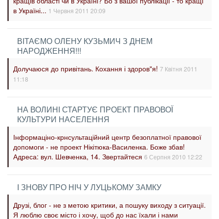
кращів області чи в Україні? Бо з вашої публікації - то кращі
в Україні...
1 Червня 2011 20:09
ВІТАЄМО ОЛЕНУ КУЗЬМИЧ З ДНЕМ
НАРОДЖЕННЯ!!!
Долучаюся до привітань. Кохання і здоров"я!
7 Квітня 2011
11:18
НА ВОЛИНІ СТАРТУЄ ПРОЕКТ ПРАВОВОЇ
КУЛЬТУРИ НАСЕЛЕННЯ
Інформаціно-крнсультаційний центр безоплатної правової
допомоги - не проект Нікітюка-Василенка. Боже збав!
Адреса: вул. Шевченка, 14. Звертайтеся
6 Серпня 2010 12:22
І ЗНОВУ ПРО НІЧ У ЛУЦЬКОМУ ЗАМКУ
Друзі, блог - не з метою критики, а пошуку виходу з ситуації.
Я люблю своє місто і хочу, щоб до нас їхали і нами