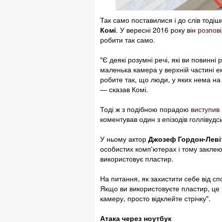
Так само поставилися і до слів тод
Комі
. У вересні 2016 року він
розпові
робити так само.
"Є деякі розумні речі, які ви повинні
маленька камера у верхній частині ек
робите так, що люди, у яких нема на
— сказав Комі.
Тоді ж з подібною порадою
виступив
коментував один з епізодів голлівудс
У ньому актор
Джозеф Гордон-Леві
особистих комп'ютерах і тому заклею
використовує пластир.
На питання, як захистити себе від с
Якщо ви використовуєте пластир, це 
камеру, просто відклейте стрічку".
Атака через ноутбук