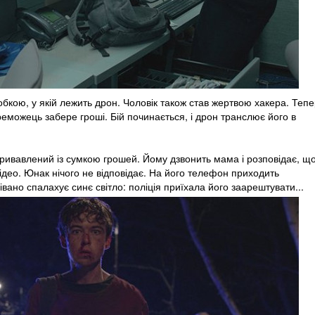
обкою, у якій лежить дрон. Чоловік також став жертвою хакера. Теп
реможець забере гроші. Бій починається, і дрон транслює його в
акривавлений із сумкою грошей. Йому дзвонить мама і розповідає, щ
відео. Юнак нічого не відповідає. На його телефон приходить
івано спалахує синє світло: поліція приїхала його заарештувати...