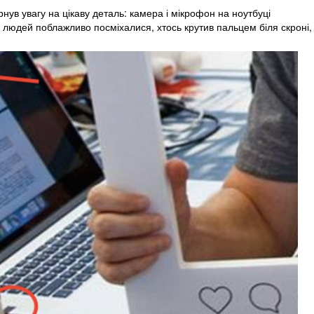
нув увагу на цікаву деталь: камера і мікрофон на ноутбуці
о людей поблажливо посміхалися, хтось крутив пальцем біля скроні,