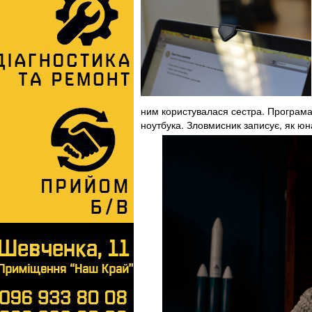
ним користувалася сестра. Програма
ноутбука. Зловмисник записує, як юн