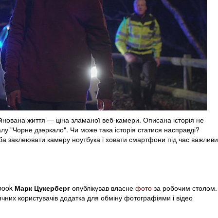
уйнована життя — ціна зламаної веб-камери. Описана історія не
іалу "Чорне дзеркало". Чи може така історія статися насправді?
ба заклеювати камеру ноутбука і ховати смартфони під час важливи
ebook
Марк Цукерберг
опублікував власне
фото
за робочим столом.
ячних користувачів додатка для обміну фотографіями і відео