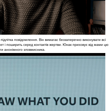
ідлітка повідомлення. Він вимагає беззаперечно виконувати всі
рнет і поширить серед контактів жертви. Юнак приховує від мами цю
оги анонімного зловмисника.