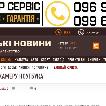
RSS
Контакти
ЧЕТВЕР
15:24
6 СЕРПНЯ 2026
СОЦІУМ
КУЛЬТУРА
АВТО
СПОРТ
ТАБЛОЇД
ПРОЕКТИ ВН
АКЦЕНТИ
Т
ЛОГИ
ДОСЬЄ
АНОНСИ
ПОПУЛЯРНЕ
ЗАПИТАЙ ЮРИСТА
КАМЕРУ НОУТБУКА
арів:
0
4
Камери і мікрофони смартфонів, планшетів і ноутбуків здатні