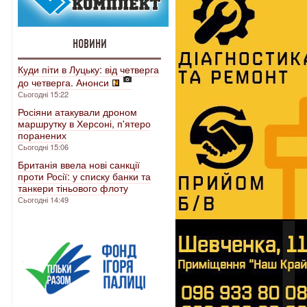
НОВИНИ
Куди піти в Луцьку: від четверга
до четверга. Анонси
Сьогодні 15:22
Росіяни атакували дроном
маршрутку в Херсоні, п'ятеро
поранених
Сьогодні 15:06
Британія ввела нові санкції
проти Росії: у списку банки та
танкери тіньового флоту
Сьогодні 14:49