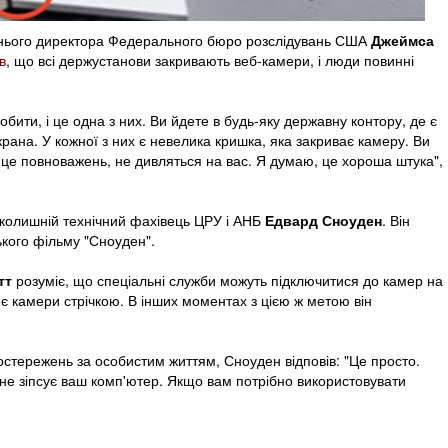
ішнього директора Федерального бюро розслідувань США
Джеймса
в
, що всі держустанови закривають веб-камери, і люди повинні
 робити, і це одна з них. Ви йдете в будь-яку державну контору, де є
рана. У кожної з них є невелика кришка, яка закриває камеру. Ви
 це повноважень, не дивляться на вас. Я думаю, це хороша штука",
колишній технічний фахівець ЦРУ і АНБ
Едвард Сноуден
. Він
ького фільму "Сноуден".
тт
розуміє, що спеціальні служби можуть підключитися до камер на
є камери стрічкою. В інших моментах з цією ж метою він
постережень за особистим життям, Сноуден відповів: "Це просто.
не зіпсує ваш комп'ютер. Якщо вам потрібно використовувати