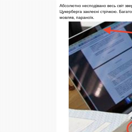
Абсолютно несподівано весь світ звер
Цукерберга заклеєні стрічкою. Багат
мовляв, параноїк.