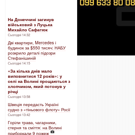
На Донеччині загинув
військовий з Луцька
Михайло Сафатюк
Сьогодні 14:32
Дві квартири, Mercedes і
будинок за $550 тисяч: НАБУ
розкрило деталі підозри
Стефанішиній
Сьогодні 14:15
«За кілька днів мало
виповнитися 12 років»: у
селі на Волині прощаються з
хлопчиком, який потонув у
річці
Сьогодні 13:58
Швеція передасть Україні
судно з «тіньового флоту» Росії
Сьогодні 13:42
Горіли трава, чагарники,
стерня та сміття: на Волині
приборкали 9 пожеж