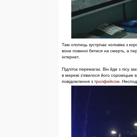
Там хлопець зустрічає чоловіка з кор
вони повинні битися на смерть, а пе
інтернет.
Підліток перемагає. Він йде з лісу з
в мережі з'явилося його сороміцьке 
повідомлення з
тролфейсом
. Неспод