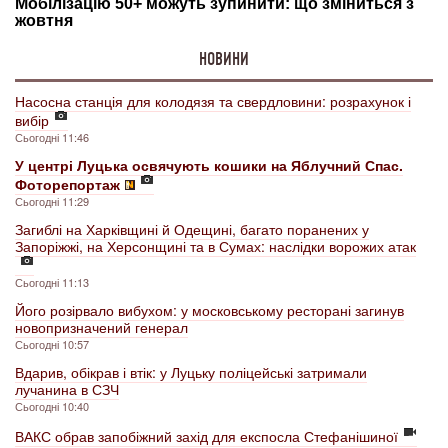
НОВИНИ
Насосна станція для колодязя та свердловини: розрахунок і
вибір
Сьогодні 11:46
У центрі Луцька освячують кошики на Яблучний Спас.
Фоторепортаж
Сьогодні 11:29
Загиблі на Харківщині й Одещині, багато поранених у
Запоріжжі, на Херсонщині та в Сумах: наслідки ворожих атак
Сьогодні 11:13
Його розірвало вибухом: у московському ресторані загинув
новопризначений генерал
Сьогодні 10:57
Вдарив, обікрав і втік: у Луцьку поліцейські затримали
лучанина в СЗЧ
Сьогодні 10:40
ВАКС обрав запобіжний захід для експосла Стефанішиної