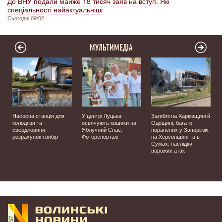
До ВНУ подали майже 18 тисяч заяв на вступ. Які
спеціальності найактуальніші
Сьогодні 09:02
МУЛЬТИМЕДІА
Насосна станція для
У центрі Луцька
Загиблі на Харківщині й
колодязя та
освячують кошики на
Одещині, багато
свердловини:
Яблучний Спас.
поранених у Запоріжжі,
розрахунок і вибір
Фоторепортаж
на Херсонщині та в
Сумах: наслідки
ворожих атак