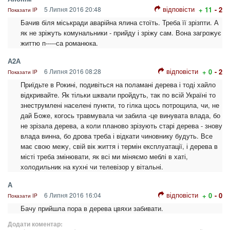
відповісти
5 Липня 2016 20:48
+ 11
- 2
Показати IP
Бачив біля міськради аварійна ялина стоїть. Треба її зрізпти. А
як не зріжуть комунальники - прийду і зріжу сам. Вона загрожує
життю п-----са романюка.
А2А
відповісти
6 Липня 2016 08:28
+ 0
- 2
Показати IP
Приїдьте в Рокині, подивіться на поламані дерева і тоді хайло
відкривайте. Як тільки шквали пройдуть, так по всій Україні то
знеструмлені населені пункти, то гілка щось потрощила, чи, не
дай Боже, когось травмувала чи забила -це винувата влада, бо
не зрізала дерева, а коли планово зрізують старі дерева - знову
влада винна, бо дрова треба і відкати чиновнику будуть. Все
має свою межу, свій вік життя і термін експлуатації, і дерева в
місті треба змінювати, як всі ми міняємо меблі в хаті,
холодильник на кухні чи телевізор у вітальні.
А
відповісти
6 Липня 2016 16:04
+ 0
- 0
Показати IP
Бачу прийшла пора в дерева цвяхи забивати.
Додати коментар: