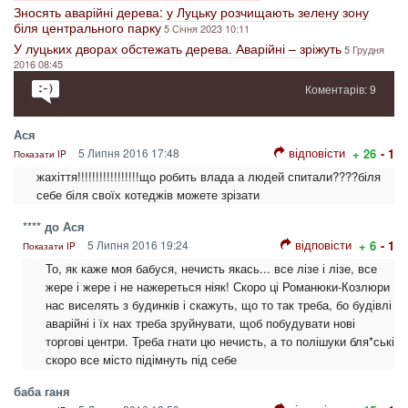
Зносять аварійні дерева: у Луцьку розчищають зелену зону
біля центрального парку
5 Січня 2023 10:11
У луцьких дворах обстежать дерева. Аварійні – зріжуть
5 Грудня
2016 08:45
Коментарів: 9
Ася
відповісти
5 Липня 2016 17:48
+ 26
- 1
Показати IP
жахіття!!!!!!!!!!!!!!!!!що робить влада а людей спитали????біля
себе біля своїх котеджів можете зрізати
**** до Ася
відповісти
5 Липня 2016 19:24
+ 6
- 1
Показати IP
То, як каже моя бабуся, нечисть якась... все лізе і лізе, все
жере і жере і не нажереться ніяк! Скоро ці Романюки-Козлюри
нас виселять з будинків і скажуть, що то так треба, бо будівлі
аварійні і їх нах треба зруйнувати, щоб побудувати нові
торгові центри. Треба гнати цю нечисть, а то полішуки бля*ські
скоро все місто підімнуть під себе
баба ганя