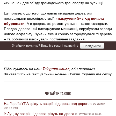
«кишеню» для заїзду громадського транспорту на зупинці.
Це призвело до того, що навіть ліквідація дерев, які
постраждали внаслідок стихії,
«накручений» люд почала
обурювати
. А в дворах, які ремонтуються – також скандали.
Плодові дерева, які висаджували мешканці, вирубували заради
нового асфальту. Лучани вже й собою загороджували ті дерева
– та робітники виконували поставлені завдання.
Знайшли помилку? Виділіть текст і натисніть
Повідомити
Підписуйтесь на наш
Telegram-канал
, аби першими
дізнаватись найактуальніші новини Волині, України та світу
ЧИТАЙТЕ ТАКОЖ
На Героїв УПА зріжуть аварійні дерева над дорогою
27 Липня
2017 11:10
У Луцьку аварійні дерева ріжуть на дрова
9 Лютого 2023 13:44