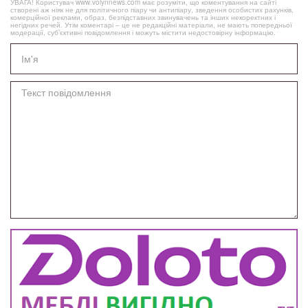
УВАГА! Користувач www.volynnews.com має розуміти, що коментування на сайті
створені аж ніяк не для політичного піару чи антипіару, зведення особистих рахунків,
комерційної реклами, образ, безпідставних звинувачень та інших некоректних і
негідних речей. Утім коментарі – це не редакційні матеріали, не мають попередньої
модерації, суб’єктивні повідомлення і можуть містити недостовірну інформацію.