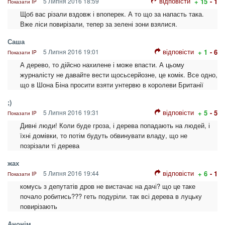
відповісти
5 Липня 2016 18:59
+ 15
- 1
Показати IP
Щоб вас різали вздовж і впоперек. А то що за напасть така.
Вже ліси повирізали, тепер за зелені зони взялися.
Саша
відповісти
5 Липня 2016 19:01
+ 1
- 6
Показати IP
А дерево, то дійсно нахилене і може впасти. А цьому
журналісту не давайте вести щосьсерйозне, це комік. Все одно,
що в Шона Біна просити взяти унтервю в королеви Британії
;)
відповісти
5 Липня 2016 19:31
+ 5
- 5
Показати IP
Дивні люди! Коли буде гроза, і дерева попадають на людей, і
їхні домівки, то потім будуть обвинувати владу, що не
позрізали ті дерева
жах
відповісти
5 Липня 2016 19:44
+ 6
- 1
Показати IP
комусь з депутатів дров не вистачає на дачі? що це таке
почало робитись??? геть подуріли. так всі дерева в луцьку
повирізають
Анонім