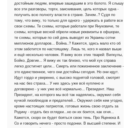
достойным людям, впервые зашедшим в это болото. Я слышу
все эти разговоры, торги, заискивания, цель которых одна -
получить всю полноту власти в стране. Зачем..? Судя по
тому, что вижу, то только для одного - удержать в работе все
свои схемы. Те схемы, которые работали при Януковиче, те
схемы, которые весной обрели новые реквизиты в офшорах,
те схемы, которые по сей день выводят из Украины сотни
миллионов долларов... Война..? Кажется, здесь мало кто об
этом заботится по настоящему. Лишь те, кого я назвал выше
и ещё несколько человек. Я вижу всех этих тварей: Вилкулы,
Бойко, Довгие... Я вижу их так близко, что мой хук справа
легко достигнет цели... Смерть или пожизненное заключение -
это единственное, чего они достойны сегодня. Но они идут.
Идут гордо и уверенно, с высоко поднятой головой, смотрят
на нас без страха... У них здесь уже всё куплено и
договорено - у них уже всё нормально... Президент. Наш
Президент, на которого мы всё так надеялись, окружил себя
кучкой лизоблюдов и предателей... Окружил себя кем угодно,
кроме настоящих патриотов, готовых жизнь свою отдать за
Родину - отдать без оглядки...но он их боится, как огня...
Кажется, скоро он будет бояться свою тень. Про Яценюка &
Co и говорить нечего - просто подонки. В высшей степени. И