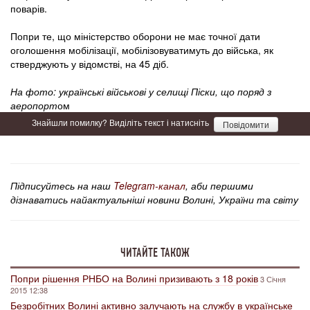
поварів.
Попри те, що міністерство оборони не має точної дати
оголошення мобілізації, мобілізовуватимуть до війська, як
стверджують у відомстві, на 45 діб.
На фото: українські військові у селищі Піски, що поряд з
аеропорт
ом
Знайшли помилку? Виділіть текст і натисніть
Повідомити
Підписуйтесь на наш
Telegram-канал
, аби першими
дізнаватись найактуальніші новини Волині, України та світу
ЧИТАЙТЕ ТАКОЖ
Попри рішення РНБО на Волині призивають з 18 років
3 Січня
2015 12:38
Безробітних Волині активно залучають на службу в українське