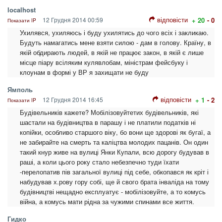
localhost
відповісти
12 Грудня 2014 00:59
+ 20
- 0
Показати IP
Ухилявся, ухиляюсь і буду ухилятись до чого всіх і закликаю.
Будуть намагатись мене взяти силою - дам в голову. Країну, в
якій обдирають людей, в якій не працює закон, в якій є лише
місце піару всіляким кулявлобам, міністрам фейсбуку і
клоунам в формі у ВР я захищати не буду
Ямполь
відповісти
12 Грудня 2014 16:45
+ 1
- 2
Показати IP
Будівельників кажете? Мобілізовуйтетих будівельників, які
шастали на будівництва в парашу і не платили податків ні
копійки, особливо старшого віку, бо вони ще здорові як бугаї, а
не забирайте на смерть та каліцтва молодих пацанів. Он один
такий кнур живе на вулиці Янки Купали, всю дорогу будував в
раші, а коли цього року стало небезпечно туди їхати
-перелопатив пів загальної вулиці під себе, обкопався як кріт і
набудував х.рову гору собі, ще й свого брата інваліда на тому
будівництві нещадно експлуатує - мобілізовуйте, а то комусь
війна, а комусь мати рідна за чужими спинами все життя.
Гидко