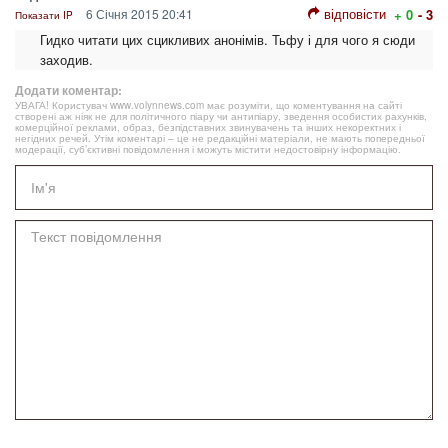
відповісти
6 Січня 2015 20:41
+ 0
- 3
Показати IP
Гидко читати цих сцикливих анонімів. Тьфу і для чого я сюди
заходив.
Додати коментар:
УВАГА! Користувач www.volynnews.com має розуміти, що коментування на сайті
створені аж ніяк не для політичного піару чи антипіару, зведення особистих рахунків,
комерційної реклами, образ, безпідставних звинувачень та інших некоректних і
негідних речей. Утім коментарі – це не редакційні матеріали, не мають попередньої
модерації, суб’єктивні повідомлення і можуть містити недостовірну інформацію.