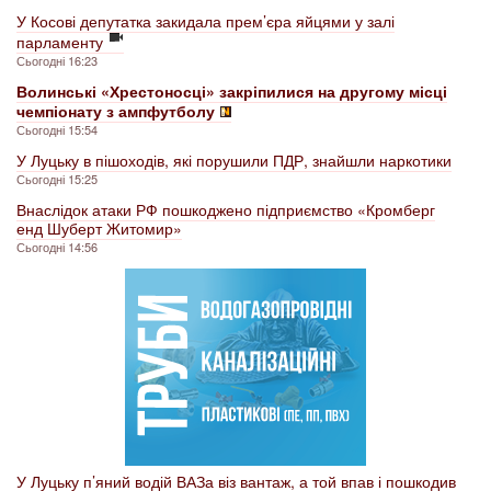
У Косові депутатка закидала прем’єра яйцями у залі
парламенту
Сьогодні 16:23
Волинські «Хрестоносці» закріпилися на другому місці
чемпіонату з ампфутболу
Сьогодні 15:54
У Луцьку в пішоходів, які порушили ПДР, знайшли наркотики
Сьогодні 15:25
Внаслідок атаки РФ пошкоджено підприємство «Кромберг
енд Шуберт Житомир»
Сьогодні 14:56
У Луцьку п’яний водій ВАЗа віз вантаж, а той впав і пошкодив