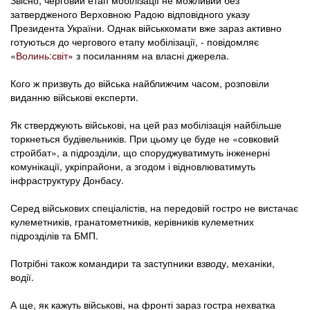
Звісно, черговий етап мобілізації не можливий без
затвердженого Верховною Радою відповідного указу
Президента України. Однак військкомати вже зараз активно
готуються до чергового етапу мобілізації, - повідомляє
«
Волинь:світ
» з посиланням на власні джерела.
Кого ж призвуть до війська найближчим часом, розповіли
виданню військові експерти.
Як стверджують військові, на цей раз мобілізація найбільше
торкнеться будівельників. При цьому це буде не «совковий
стройбат», а підрозділи, що споруджуватимуть інженерні
комунікації, укріпрайони, а згодом і відновлюватимуть
інфраструктуру Донбасу.
Серед військових спеціалістів, на передовій гостро не вистачає
кулеметників, гранатометників, керівників кулеметних
підрозділів та БМП.
Потрібні також командири та заступники взводу, механіки,
водії.
А ще, як кажуть військові, на фронті зараз гостра нехватка