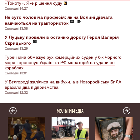
«Тойоту». Яке рішення суду
Сьогодні 14:27
Не суто чоловіча професія: як на Волині дівчата
навчаються на трактористок
Сьогодні 13:58
У Луцьку провели в останню дорогу Героя Валерія
Скрицького
Сьогодні 13:29
Туреччина обмежує рух комерційних суден у бік Чорного
моря і пропонує Україні та РФ мораторій на удари по
кораблях
Сьогодні 13:01
У Бєлгороді жалілися на вибухи, а в Новоросійську БпЛА
вразили два підприємства
Сьогодні 12:32
МУЛЬТИМЕДІА