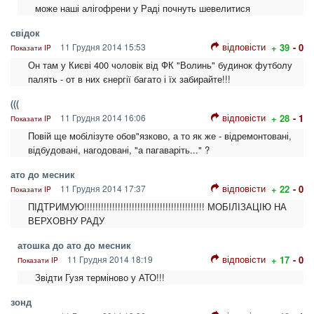
може наші алігофрени у Раді почнуть шевелитися
свідок
відповісти
11 Грудня 2014 15:53
+ 39
- 0
Показати IP
Он там у Києві 400 чоловік від ФК "Волинь" будинок футболу
палять - от в них єнергії багато і їх забирайте!!!
(((
відповісти
11 Грудня 2014 16:06
+ 28
- 1
Показати IP
Повій ще мобілізуте обов"язково, а то як же - відремонтовані,
відбудовані, нагодовані, "а пагаваріть..." ?
ато до месник
відповісти
11 Грудня 2014 17:37
+ 22
- 0
Показати IP
ПІДТРИМУЮ!!!!!!!!!!!!!!!!!!!!!!!!!!!!!!!!!!!!!!!!!!! МОБІЛІЗАЦІЮ НА
ВЕРХОВНУ РАДУ
атошка до ато до месник
відповісти
11 Грудня 2014 18:19
+ 17
- 0
Показати IP
Звідти Гузя терміново у АТО!!!
зонд