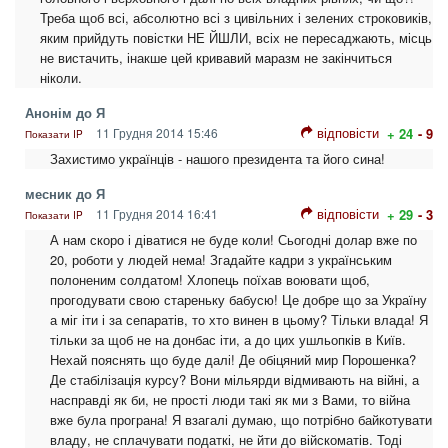
Треба щоб всі, абсолютно всі з цивільних і зелених строковиків,
яким прийдуть повістки НЕ ЙШЛИ, всіх не пересаджають, місць
не вистачить, інакше цей кривавий маразм не закінчиться
ніколи.
Анонім до Я
відповісти
11 Грудня 2014 15:46
+ 24
- 9
Показати IP
Захистимо українців - нашого президента та його сина!
месник до Я
відповісти
11 Грудня 2014 16:41
+ 29
- 3
Показати IP
А нам скоро і діватися не буде коли! Сьогодні долар вже по
20, роботи у людей нема! Згадайте кадри з українським
полоненим солдатом! Хлопець поїхав воювати щоб,
прогодувати свою стареньку бабусю! Це добре що за Україну
а міг іти і за сепаратів, то хто винен в цьому? Тільки влада! Я
тільки за щоб не на донбас іти, а до цих ушльопків в Київ.
Нехай пояснять що буде далі! Де обіцяний мир Порошенка?
Де стабілізація курсу? Вони мільярди відмивають на війні, а
насправді як би, не прості люди такі як ми з Вами, то війна
вже була програна! Я взагалі думаю, що потрібно байкотувати
владу, не сплачувати податкі, не йти до війскоматів. Тоді