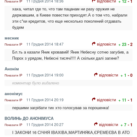
відповісти
11 Грудня 2014 18:36
+ 12
- 1
Показати IP
хаха, читал где то, что там пацанам ни разу оружия не
державшим, в Киеве повестки приходят.А о том что, набрали
эти с*ки кредитов, что еще несколько поколений отдавать
будем
месник
відповісти
11 Грудня 2014 18:47
+ 23
- 2
Показати IP
Бл.ть а казали Яник кровавий! Яник Небесну сотню загубив, а
Порох з урядом, Небесні тисячі!!!! А скільки далі загине?
Анонім
відповісти
11 Грудня 2014 19:00
+ 1
- 0
Показати IP
коментар було видалено
анонімус
відповісти
11 Грудня 2014 20:19
+ 11
- 1
Показати IP
першими загрібати тих хто голосував за порошенка!
ВОЛИНЬ ДО АНОНІМУСА
відповісти
11 Грудня 2014 20:27
+ 7
- 1
Показати IP
І ЗАКОНИ 16 СІЧНЯ ІВАХІВА,МАРТИНЯКА,ЄРЕМЕЄВА В АТО