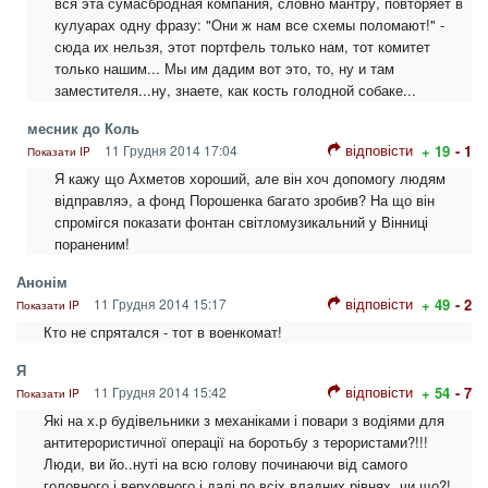
вся эта сумасбродная компания, словно мантру, повторяет в
кулуарах одну фразу: "Они ж нам все схемы поломают!" -
сюда их нельзя, этот портфель только нам, тот комитет
только нашим... Мы им дадим вот это, то, ну и там
заместителя...ну, знаете, как кость голодной собаке...
месник до Коль
відповісти
11 Грудня 2014 17:04
+ 19
- 1
Показати IP
Я кажу що Ахметов хороший, але він хоч допомогу людям
відправляэ, а фонд Порошенка багато зробив? На що він
спромігся показати фонтан світломузикальний у Вінниці
пораненим!
Анонім
відповісти
11 Грудня 2014 15:17
+ 49
- 2
Показати IP
Кто не спрятался - тот в военкомат!
Я
відповісти
11 Грудня 2014 15:42
+ 54
- 7
Показати IP
Які на х.р будівельники з механіками і повари з водіями для
антитерористичної операції на боротьбу з терористами?!!!
Люди, ви йо..нуті на всю голову починаючи від самого
головного і верховного і далі по всіх владних рівнях, чи що?!