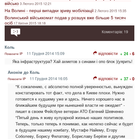
військо
3 Лютого 2015 12:21
На Волині - перші випадки зриву мобілізації
2 Лютого 2015 15:35
Волинський військкомат подав у розшук вже більше 5 тисяч
осіб
17 Квітня 2015 18:18
Коментарів: 19
Коль
відповісти
11 Грудня 2014 15:09
+ 24
- 6
Показати IP
Яка інфраструктура? Хай ахметов з синами і опо блок )(уярить!
Анонім до Коль
відповісти
11 Грудня 2014 16:05
+ 37
- 0
Показати IP
"К сожалению, с абсолютно полной уверенностью, вынужден
констатировать тот факт, что дела в Киеве плохи. Нужно
готовится к худшему уже и здесь. Ничего хорошего нас в
ближайшем будущем при нынешней власти не ожидает" -
пишет в своем Фейсбуке ветеран АТО Евгений Шевченко
"Пятый день я живу кулуарной жизнью наших политиков.
Теперь, только теперь я понимаю, как нелегко сейчас и будет
в будущем нашему комбату, Мустафе Найему, Егору
Соболеву, Борису Филатову, Бориславу Берёзе и другим