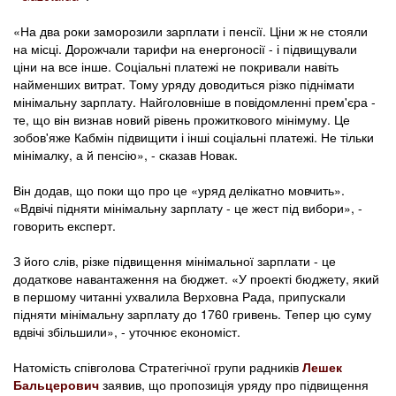
«На два роки заморозили зарплати і пенсії. Ціни ж не стояли
на місці. Дорожчали тарифи на енергоносії - і підвищували
ціни на все інше. Соціальні платежі не покривали навіть
найменших витрат. Тому уряду доводиться різко піднімати
мінімальну зарплату. Найголовніше в повідомленні прем'єра -
те, що він визнав новий рівень прожиткового мінімуму. Це
зобов'яже Кабмін підвищити і інші соціальні платежі. Не тільки
мінімалку, а й пенсію», - сказав Новак.
Він додав, що поки що про це «уряд делікатно мовчить».
«Вдвічі підняти мінімальну зарплату - це жест під вибори», -
говорить експерт.
З його слів, різке підвищення мінімальної зарплати - це
додаткове навантаження на бюджет. «У проекті бюджету, який
в першому читанні ухвалила Верховна Рада, припускали
підняти мінімальну зарплату до 1760 гривень. Тепер цю суму
вдвічі збільшили», - уточнює економіст.
Натомість співголова Стратегічної групи радників
Лешек
Бальцерович
заявив, що пропозиція уряду про підвищення