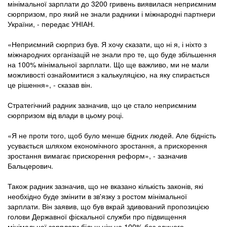
мінімальної зарплати до 3200 гривень виявилася неприємним
сюрпризом, про який не знали радники і міжнародні партнери
України, - передає УНІАН.
«Неприємний сюрприз був. Я хочу сказати, що ні я, і ніхто з
міжнародних організацій не знали про те, що буде збільшення
на 100% мінімальної зарплати. Що ще важливо, ми не мали
можливості ознайомитися з калькуляцією, на яку спирається
це рішення», - сказав він.
Стратегічний радник зазначив, що це стало неприємним
сюрпризом від влади в цьому році.
«Я не проти того, щоб було менше бідних людей. Але бідність
усувається шляхом економічного зростання, а прискорення
зростання вимагає прискорення реформ», - зазначив
Бальцерович.
Також радник зазначив, що не вказано кількість законів, які
необхідно буде змінити в зв'язку з ростом мінімальної
зарплати. Він заявив, що був вкрай здивований пропозицією
голови Державної фіскальної служби про підвищення
мінімальної зарплати більш ніж на 100% без єдиного