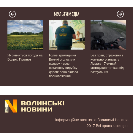
МУЛЬТИМЕДІА
й
Як зміниться погода на
Голові громади на
Без прав, страховки і
Волині. Прогноз
Волині оголосили
номерного знака: у
підозру через
Луцьку 17-річний
незаконну вирубку
мотоцикліст втікав від
дерев: вона склала
патрульних
повноваження
Інформаційне агентство Волинські Новини.
2017 Всі права захищені