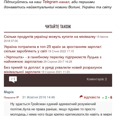
Підписуйтесь на наш
Telegram-канал
, аби першими
дізнаватись найактуальніші новини Волині, України та світу
ЧИТАЙТЕ ТАКОЖ
Скільки продуктів українці можуть купити на мінімалку
15 Квітня
2018 07:00
Україна потрапила в топ-25 країн за зростанням зарплат:
скільки заробляють у світі
19 Січня 2022 17:15
«Укрпошта» - в ганебному переліку підприємств Луцька з
найнижчою зарплатою
29 Серпня 2017 16:29
Без премій та доплат: в уряді ухвалили новий розрахунок
мінімальної зарплати
19 Серпня 2021 11:23
Коментарів: 2
Марія
відповісти
31 Жовтня 2016 14:46
+ 2
- 6
Показати IP
Ну здається Гройсман єдиний адекватний розуміючий
політик,була не права раніше, якщо підніме то просто
молодець,і нема чого буде крепко критикувати,бо навіть в мирні