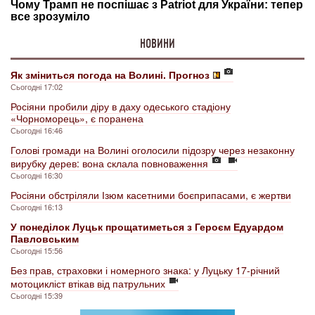
НОВИНИ
Як зміниться погода на Волині. Прогноз
Сьогодні 17:02
Росіяни пробили діру в даху одеського стадіону
«Чорноморець», є поранена
Сьогодні 16:46
Голові громади на Волині оголосили підозру через незаконну
вирубку дерев: вона склала повноваження
Сьогодні 16:30
Росіяни обстріляли Ізюм касетними боєприпасами, є жертви
Сьогодні 16:13
У понеділок Луцьк прощатиметься з Героєм Едуардом
Павловським
Сьогодні 15:56
Без прав, страховки і номерного знака: у Луцьку 17-річний
мотоцикліст втікав від патрульних
Сьогодні 15:39