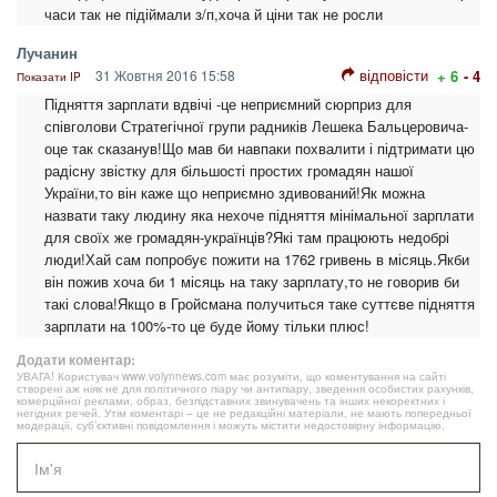
часи так не підіймали з/п,хоча й ціни так не росли
Лучанин
відповісти
31 Жовтня 2016 15:58
+ 6
- 4
Показати IP
Підняття зарплати вдвічі -це неприємний сюрприз для
співголови Стратегічної групи радників Лешека Бальцеровича-
оце так сказанув!Що мав би навпаки похвалити і підтримати цю
радісну звістку для більшості простих громадян нашої
України,то він каже що неприємно здивований!Як можна
назвати таку людину яка нехоче підняття мінімальної зарплати
для своїх же громадян-українців?Які там працюють недобрі
люди!Хай сам попробує пожити на 1762 гривень в місяць.Якби
він пожив хоча би 1 місяць на таку зарплату,то не говорив би
такі слова!Якщо в Гройсмана получиться таке суттєве підняття
зарплати на 100%-то це буде йому тільки плюс!
Додати коментар:
УВАГА! Користувач www.volynnews.com має розуміти, що коментування на сайті
створені аж ніяк не для політичного піару чи антипіару, зведення особистих рахунків,
комерційної реклами, образ, безпідставних звинувачень та інших некоректних і
негідних речей. Утім коментарі – це не редакційні матеріали, не мають попередньої
модерації, суб’єктивні повідомлення і можуть містити недостовірну інформацію.