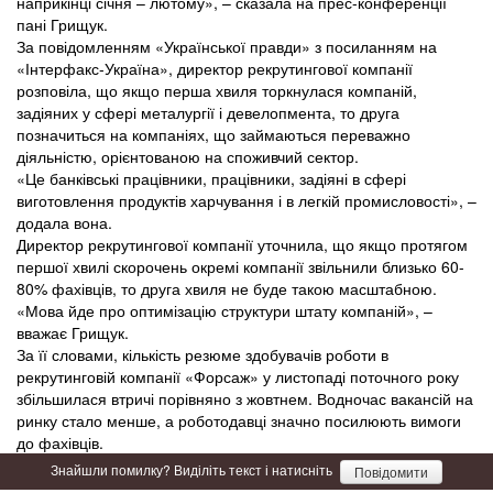
наприкінці січня – лютому», – сказала на прес-конференції
пані Грищук.
За повідомленням «Української правди» з посиланням на
«Інтерфакс-Україна», директор рекрутингової компанії
розповіла, що якщо перша хвиля торкнулася компаній,
задіяних у сфері металургії і девелопмента, то друга
позначиться на компаніях, що займаються переважно
діяльністю, орієнтованою на споживчий сектор.
«Це банківські працівники, працівники, задіяні в сфері
виготовлення продуктів харчування і в легкій промисловості», –
додала вона.
Директор рекрутингової компанії уточнила, що якщо протягом
першої хвилі скорочень окремі компанії звільнили близько 60-
80% фахівців, то друга хвиля не буде такою масштабною.
«Мова йде про оптимізацію структури штату компаній», –
вважає Грищук.
За її словами, кількість резюме здобувачів роботи в
рекрутинговій компанії «Форсаж» у листопаді поточного року
збільшилася втричі порівняно з жовтнем. Водночас вакансій на
ринку стало менше, а роботодавці значно посилюють вимоги
до фахівців.
Знайшли помилку? Виділіть текст і натисніть
Повідомити