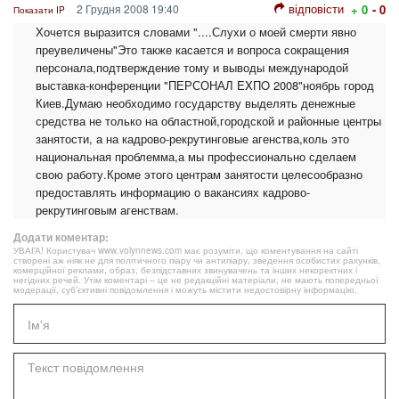
відповісти
2 Грудня 2008 19:40
+ 0
- 0
Показати IP
Хочется выразится словами "....Слухи о моей смерти явно
преувеличены"Это также касается и вопроса сокращения
персонала,подтверждение тому и выводы международой
выставка-конференции "ПЕРСОНАЛ EXПO 2008"ноябрь город
Киев.Думаю необходимо государству выделять денежные
средства не только на областной,городской и районные центры
занятости, а на кадрово-рекрутинговые агенства,коль это
национальная проблемма,а мы профессионально сделаем
свою работу.Кроме этого центрам занятости целесообразно
предоставлять информацию о вакансиях кадрово-
рекрутинговым агенствам.
Додати коментар:
УВАГА! Користувач www.volynnews.com має розуміти, що коментування на сайті
створені аж ніяк не для політичного піару чи антипіару, зведення особистих рахунків,
комерційної реклами, образ, безпідставних звинувачень та інших некоректних і
негідних речей. Утім коментарі – це не редакційні матеріали, не мають попередньої
модерації, суб’єктивні повідомлення і можуть містити недостовірну інформацію.