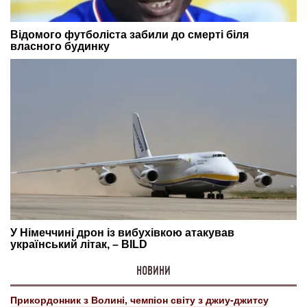
НОВИНИ
Прикордонник з Волині, чемпіон світу з джиу-джитсу