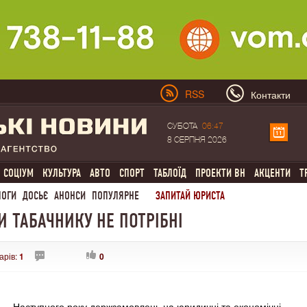
RSS
Контакти
СУБОТА
06:47
8 СЕРПНЯ 2026
СОЦІУМ
КУЛЬТУРА
АВТО
СПОРТ
ТАБЛОЇД
ПРОЕКТИ ВН
АКЦЕНТИ
Т
ЛОГИ
ДОСЬЄ
АНОНСИ
ПОПУЛЯРНЕ
ЗАПИТАЙ ЮРИСТА
 ТАБАЧНИКУ НЕ ПОТРІБНІ
арів:
1
0
Наступного року держзамовлень на юридичні та економічні