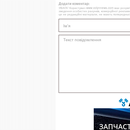
Додати коментар:
УВАГА! Користувач www.volynnews.com має розуміти
зведення особистих рахунків, комерційної реклами
це не редакційні матеріали, не мають попередньої