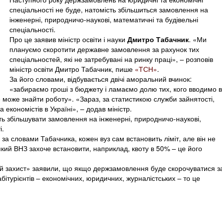
спеціальності не буде, натомість збільшиться замовлення на
інженерні, природничо-наукові, математичні та будівельні
спеціальності.
Про це заявив міністр освіти і науки
Дмитро Табачник
. «Ми
плануємо скоротити державне замовлення за рахунок тих
спеціальностей, які не затребувані на ринку праці», – розповів
міністр освіти Дмитро Табачник, пише
«ТСН»
.
За його словами, відбувається двічі аморальний вчинок:
«забираємо гроші з бюджету і ламаємо долю тих, кого вводимо в
може знайти роботу». «Зараз, за статистикою служби зайнятості,
 економістів в Україні», – додав міністр.
ть збільшувати замовлення на інженерні, природничо-наукові,
і.
, за словами Табачника, кожен вуз сам встановить ліміт, але він не
ий ВНЗ захоче встановити, наприклад, квоту в 50% – це його
кий захист» заявили, що якщо держзамовлення буде скорочуватися з
бітурієнтів – економічних, юридичних, журналістських – то це