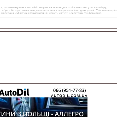
, що коментування на сайті створені аж ніяк не для політичного піару чи антипіару,
, образ, безпідставних звинувачень та інших некоректних і негідних речей. Утім коментарі –
 модерації, суб’єктивні повідомлення і можуть містити недостовірну інформацію.