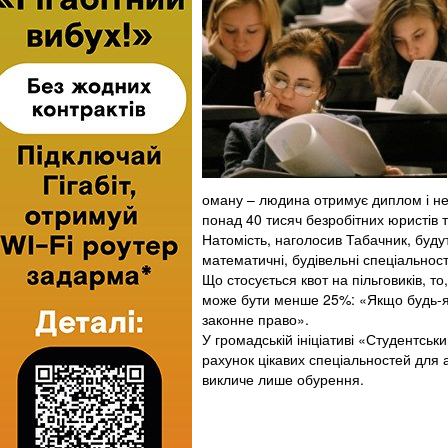
оману – людина отримує диплом і не 
понад 40 тисяч безробітних юристів та
Натомість, наголосив Табачник, буду
математичні, будівельні спеціальност
Що стосується квот на пільговиків, то
може бути менше 25%: «Якщо будь-як
законне право».
У громадській ініціативі «Студентсь
рахунок цікавих спеціальностей для а
викличе лише обурення.