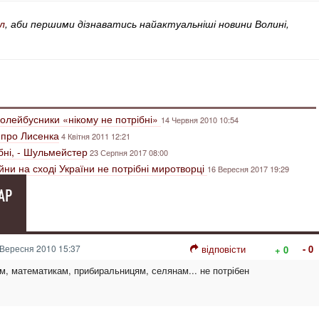
л
, аби першими дізнаватись найактуальніші новини Волині,
ролейбусники «нікому не потрібні»
14 Червня 2010 10:54
 про Лисенка
4 Квітня 2011 12:21
бні, - Шульмейстер
23 Серпня 2017 08:00
ни на сході України не потрібні миротворці
16 Вересня 2017 19:29
АР
Вересня 2010 15:37
відповісти
- 0
+ 0
м, математикам, прибиральницям, селянам... не потрібен