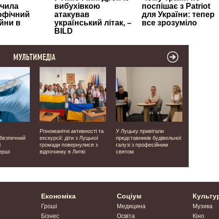
МУЛЬТИМЕДІА
Різноманітні активності та
У Луцьку привітали
Виявили о
ебезпечний
екскурсії: діти з Луцької
представників будівельної
людей: на 
і
громади повернулися з
галузі з професійним
завершили
ерші
відпочинку в Литві
святом
місцях ма
часів Друго
Економіка
Соціум
Культу
Гроші
Медицина
Музика
Бізнес
Освіта
Кіно