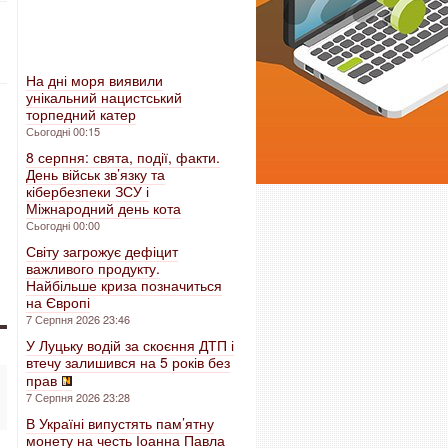
На дні моря виявили
унікальний нацистський
торпедний катер
Сьогодні 00:15
8 серпня: свята, події, факти.
День військ зв’язку та
кібербезпеки ЗСУ і
Міжнародний день кота
Сьогодні 00:00
Світу загрожує дефіцит
важливого продукту.
Найбільше криза позначиться
на Європі
7 Серпня 2026 23:46
У Луцьку водій за скоєння ДТП і
втечу залишився на 5 років без
прав
7 Серпня 2026 23:28
В Україні випустять пам’ятну
монету на честь Іоанна Павла