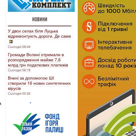
НОВИНИ
У двох селах біля Луцька
відремонтують дороги. Де саме
Сьогодні 06:44
Громади Волині отримали в
розпорядження майже 7,6
млрд грн податкових платежів
Сьогодні 06:19
Вчені за допомогою ШІ
створили 16 нових синтетичних
вірусів
Сьогодні 00:32
а