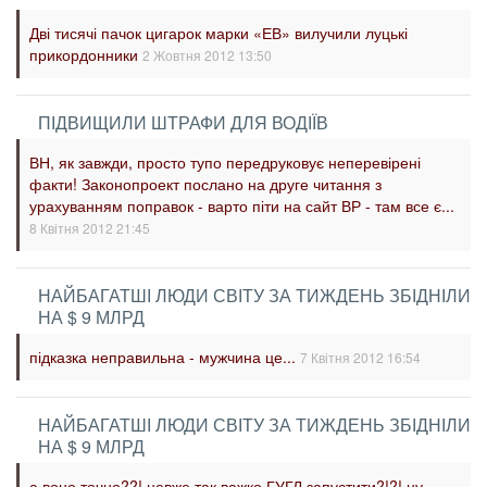
Дві тисячі пачок цигарок марки «ЕВ» вилучили луцькі
прикордонники
2 Жовтня 2012 13:50
ПІДВИЩИЛИ ШТРАФИ ДЛЯ ВОДІЇВ
ВН, як завжди, просто тупо передруковує неперевірені
факти! Законопроект послано на друге читання з
урахуванням поправок - варто піти на сайт ВР - там все є...
8 Квітня 2012 21:45
НАЙБАГАТШІ ЛЮДИ СВІТУ ЗА ТИЖДЕНЬ ЗБІДНІЛИ
НА $ 9 МЛРД
підказка неправильна - мужчина це...
7 Квітня 2012 16:54
НАЙБАГАТШІ ЛЮДИ СВІТУ ЗА ТИЖДЕНЬ ЗБІДНІЛИ
НА $ 9 МЛРД
а воно точно??! невже так важко ГУГЛ запустити?!?! ну