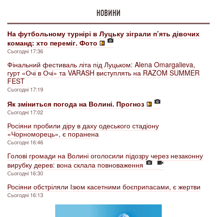
НОВИНИ
На футбольному турнірі в Луцьку зіграли п’ять дівочих
команд: хто переміг. Фото
Сьогодні 17:36
Фінальний фестиваль літа під Луцьком: Alena Omargalieva,
гурт «Очі в Очі» та VARASH виступлять на RAZOM SUMMER
FEST
Сьогодні 17:19
Як зміниться погода на Волині. Прогноз
Сьогодні 17:02
Росіяни пробили діру в даху одеського стадіону
«Чорноморець», є поранена
Сьогодні 16:46
Голові громади на Волині оголосили підозру через незаконну
вирубку дерев: вона склала повноваження
Сьогодні 16:30
Росіяни обстріляли Ізюм касетними боєприпасами, є жертви
Сьогодні 16:13