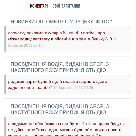
КОМЕНТАРІ
СВОЇ ЗАПИТАННЯ
НОВИНКИ ОПТОМЕТРІЇ - У ЛУЦЬКУ. ФОТО *
спочатку реклама окулярів Silhouette потім - про
міжнародну виставку в Мілані а що там в Луцьку?- 0
19
Березня 2013 23:17
ПОСВІДЧЕННЯ ВОДІЯ, ВИДАНІ В СРСР, З
НАСТУПНОГО РОКУ ПРИПИНЯЮТЬ ДІЮ
редакції варто було б ще й вказати вартість цього
задоволення - слабо?
14 Березня 2013 22:29
ПОСВІДЧЕННЯ ВОДІЯ, ВИДАНІ В СРСР, З
НАСТУПНОГО РОКУ ПРИПИНЯЮТЬ ДІЮ
а водіями не обов*язково всім бути з 1 січня права будуть
не дійсні, але їх все одно можна буде обміняи на нового
зразка далі - Наявність спеціальної продукції в