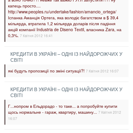
капець просто....
http://www.peoples.ru/undertake/fashion/amancio_ortega/
Іспанка Аманція Ортега, яка володіє багатством в $ 39,4
мільярда, втратила 1,2 мільярда доларів після падіння
акцій компанії Industria de Diseno Textil, власника Zara, на
0,3%.
7 Квітня 2012 16:41
КРЕДИТИ В УКРАЇНІ – ОДНІ ІЗ НАЙДОРОЖЧИХ У
СВІТІ
які будуть пропозиції по зміні ситуації?!
7 Квітня 2012 16:07
КРЕДИТИ В УКРАЇНІ – ОДНІ ІЗ НАЙДОРОЖЧИХ У
СВІТІ
Г...нопром в Ельдорадо - то таке... а попробуйте купити
щось нормальне - гараж, квартиру, машину...
7 Квітня 2012
16:07