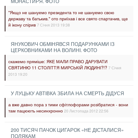
МОНАСТИРЯ. ФОТО
"Якщо не шануемо президента то не шануемо свою
державу та батькив." ото приїхав і все свято спартачив, ще
й ікону спірив
7 Січня 2013 19:38
ЯНУКОВИЧ ОБМІНЯВСЯ ПОДАРУНКАМИ ІЗ
ЦЕРКОВНИКАМИ НА ВОЛИНІ. ФОТО
скажемо пряміше: ЯКЕ МАЛИ ПРАВО ДАРУВАТИ
СВЯТИНЮ 11 СТОЛІТТЯ МИРСЬКІЙ ЛЮДИНІ?!?
7 Січня
2013 19:20
У ЛУЦЬКУ АВТІВКА ЗБИЛА НА СМЕРТЬ ДІДУСЯ
а вже давно пора з тими сфітлофорами розібратися - вони
там пацюють несинхронно
20 Листопада 2012 22:56
200 ТИСЯЧ ПАЧОК ЦИГАРОК «НЕ ДІСТАЛИСЯ»
ПОЛЯКАМ