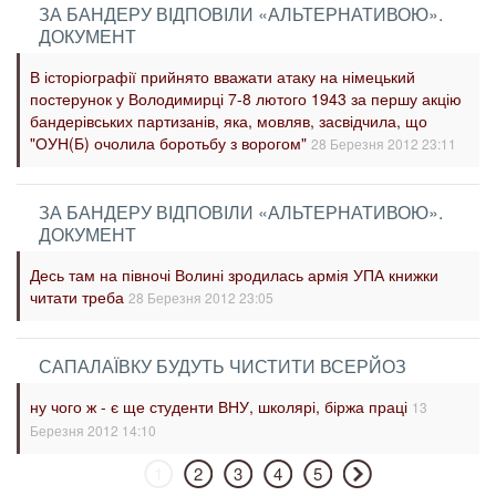
ЗА БАНДЕРУ ВІДПОВІЛИ «АЛЬТЕРНАТИВОЮ».
ДОКУМЕНТ
В історіографії прийнято вважати атаку на німецький
постерунок у Володимирці 7-8 лютого 1943 за першу акцію
бандерівських партизанів, яка, мовляв, засвідчила, що
"ОУН(Б) очолила боротьбу з ворогом"
28 Березня 2012 23:11
ЗА БАНДЕРУ ВІДПОВІЛИ «АЛЬТЕРНАТИВОЮ».
ДОКУМЕНТ
Десь там на півночі Волині зродилась армія УПА книжки
читати треба
28 Березня 2012 23:05
САПАЛАЇВКУ БУДУТЬ ЧИСТИТИ ВСЕРЙОЗ
ну чого ж - є ще студенти ВНУ, школярі, біржа праці
13
Березня 2012 14:10
1
2
3
4
5