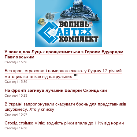
У понеділок Луцьк прощатиметься з Героєм Едуардом
Павловським
Сьогодні 15:56
Без прав, страховки і номерного знака: у Луцьку 17-річний
мотоцикліст втікав від патрульних
Сьогодні 15:39
На фронті загинув лучанин Валерій Скрицький
Сьогодні 15:23
В Україні запропонували скасувати бронь для представників
шоубізнесу. Хто у списку
Сьогодні 15:07
Стохід стрімко міліє: водність річки впала до 11% від норми
Сьогодні 14:50