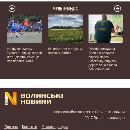
МУЛЬТИМЕДІА
й
На футбольному
Як зміниться погода на
Голові громади на
турнірі в Луцьку зіграли
Волині. Прогноз
Волині оголосили
,
п’ять дівочих команд:
підозру через
хто переміг. Фото
незаконну вирубку
дерев: вона склала
повноваження
Інформаційне агентство Волинські Новини.
2017 Всі права захищені
Про нас
Контакти
Рекламодавцям