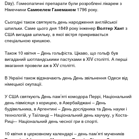
Day). Гомеопатичні препарати були розроблені лікарем з
Німеччини
Самюелем Ганеманом
1796 року.
Сьогодні також святкують день народження англійської
шпильки. Саме цього дня 1849 року інженер
Волтер Хант
з
США вигадав шпильку, в якої вістря прикривається
спеціальною кришкою.
Також 10 квітня – День гольфіста. Цікаво, що гольф був
вигаданий шотландськими пастухами в XIV столітті. А перші
змагання провели аж в XV столітті.
В Україні також відзначають день День звільнення Одеси від
німецької окупації.
У США святкують День пам’яті комодора Перрі, Національний
день півмісяця з корицею, в Азербайджані – День
будівельника, в Аргентині – День дослідника та День науки і
технологій, у Таїланді – Національний день каучуку, у Коста-
Риці–- Національний день чесної гри в спорті.
10 квітня в церковному календарі – день пам’яті мучеників