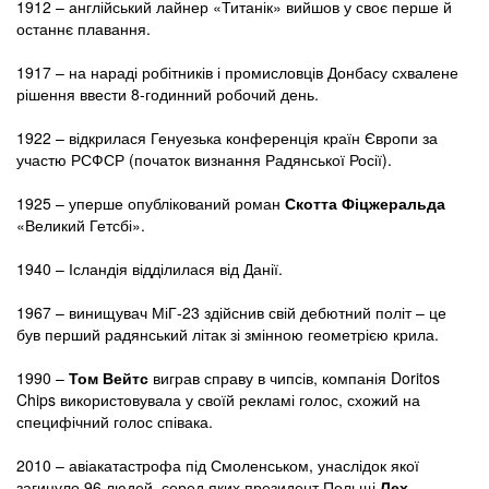
1912 – англійський лайнер «Титанік» вийшов у своє перше й
останнє плавання.
1917 – на нараді робітників і промисловців Донбасу схвалене
рішення ввести 8-годинний робочий день.
1922 – відкрилася Генуезька конференція країн Європи за
участю РСФСР (початок визнання Радянської Росії).
1925 – уперше опублікований роман
Скотта Фіцжеральда
«Великий Гетсбі».
1940 – Ісландія відділилася від Данії.
1967 – винищувач МіГ-23 здійснив свій дебютний політ – це
був перший радянський літак зі змінною геометрією крила.
1990 –
Том Вейтс
виграв справу в чипсів, компанія Doritos
Chips використовувала у своїй рекламі голос, схожий на
специфічний голос співака.
2010 – авіакатастрофа під Смоленськом, унаслідок якої
загинуло 96 людей, серед яких президент Польщі
Лех