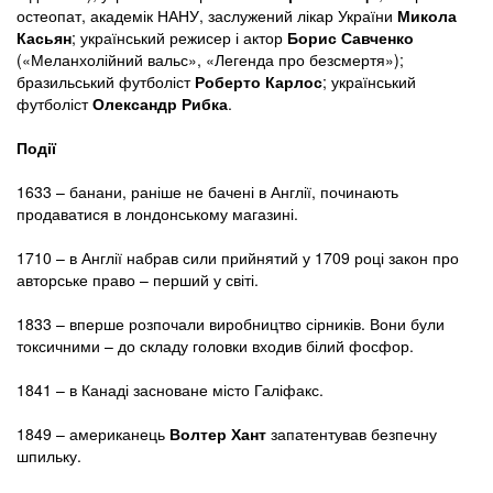
остеопат, академік НАНУ, заслужений лікар України
Микола
Касьян
; український режисер і актор
Борис Савченко
(«Меланхолійний вальс», «Легенда про безсмертя»);
бразильський футболіст
Роберто Карлос
; український
футболіст
Олександр Рибка
.
Події
1633 – банани, раніше не бачені в Англії, починають
продаватися в лондонському магазині.
1710 – в Англії набрав сили прийнятий у 1709 році закон про
авторське право – перший у світі.
1833 – вперше розпочали виробництво сірників. Вони були
токсичними – до складу головки входив білий фосфор.
1841 – в Канаді засноване місто Галіфакс.
1849 – американець
Волтер Хант
запатентував безпечну
шпильку.