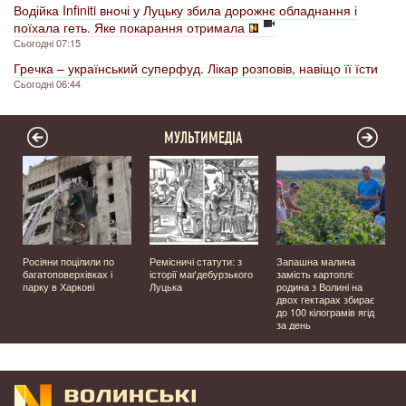
Водійка Infiniti вночі у Луцьку збила дорожнє обладнання і
поїхала геть. Яке покарання отримала
Сьогодні 07:15
Гречка – український суперфуд. Лікар розповів, навіщо її їсти
Сьогодні 06:44
МУЛЬТИМЕДІА
а
Росіяни поцілили по
Ремісничі статути: з
Запашна малина
багатоповерхівках і
історії маґдебурзького
замість картоплі:
парку в Харкові
Луцька
родина з Волині на
двох гектарах збирає
до 100 кілограмів ягід
за день