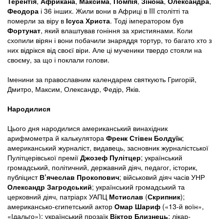
Терентія
,
Африкана
,
Максима
,
Помпія
,
Зінона
,
Олександра
,
Феодора
і 36 інших. Жили вони в Африці в III столітті та
померли за віру в
Ісуса Христа
. Тоді імператором був
Фортунат
, який влаштував гоніння за християнами. Коли
схопили вірян і вони побачили знаряддя тортур, то багато хто з
них відрікся від своєї віри. Але ці мученики твердо стояли на
своєму, за що і поклали голови.
Іменини за православним календарем святкують Григорій,
Дмитро, Максим, Олександр, Федір, Яків.
Народилися
Цього дня народилися американський винахідник
арифмометра й калькулятора
Френк Стівен Болдуїн
;
американський журналіст, видавець, засновник журналістської
Пулітцерівської премії
Джозеф Пулітцер
; український
громадський, політичний, державний діяч, педагог, історик,
публіцист
В’ячеслав Прокопович
; військовий діяч часів УНР
Олександр Загродський
; український громадський та
церковний діяч, патріарх УАПЦ
Мстислав
(
Скрипник
);
американсько-єгипетський актор
Омар Шариф
(«13-й воїн»,
«Ідальго»); український прозаїк
Віктор Близнець
; лікар-