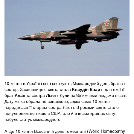
10 квітня в Україні і світі святкують Міжнародний день братів і
сестер. Засновницею свята стала
Клаудія Еварт
, для якої її
брат
Алан
та сестра
Лізетт
були найближчими людьми в світі.
Дату жінка обрала не випадково, адже саме 10 квітня
народилася її старша сестра Лізетт. З роками свято стало
популярним не лише в США, але й в інших країнах світу і
набуло статус міжнародного.
А ще 10 квітня Всесвітній день гомеопатії (World Homeopathy