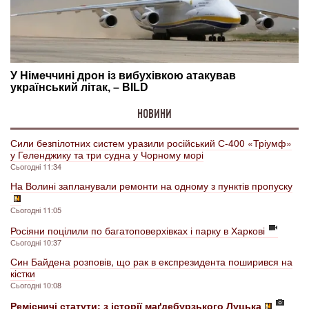
НОВИНИ
Сили безпілотних систем уразили російський С-400 «Тріумф»
у Геленджику та три судна у Чорному морі
Сьогодні 11:34
На Волині запланували ремонти на одному з пунктів пропуску
Сьогодні 11:05
Росіяни поцілили по багатоповерхівках і парку в Харкові
Сьогодні 10:37
Син Байдена розповів, що рак в експрезидента поширився на
кістки
Сьогодні 10:08
Ремісничі статути: з історії маґдебурзького Луцька