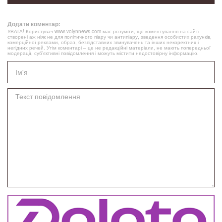
Додати коментар:
УВАГА! Користувач www.volynnews.com має розуміти, що коментування на сайті
створені аж ніяк не для політичного піару чи антипіару, зведення особистих рахунків,
комерційної реклами, образ, безпідставних звинувачень та інших некоректних і
негідних речей. Утім коментарі – це не редакційні матеріали, не мають попередньої
модерації, суб’єктивні повідомлення і можуть містити недостовірну інформацію.