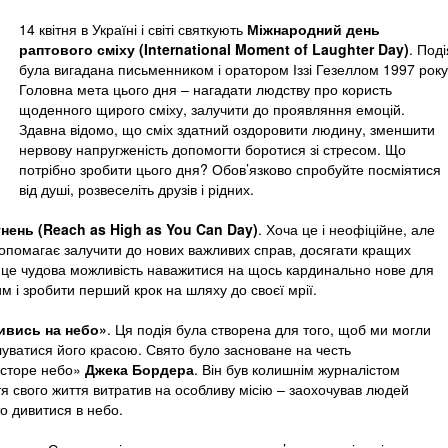
14 квітня в Україні і світі святкують
Міжнародний день
раптового сміху (International Moment of Laughter Day)
. Поді
була вигадана письменником і оратором Іззі Гезеллом 1997 року
Головна мета цього дня – нагадати людству про користь
щоденного щирого сміху, залучити до проявляння емоцій.
Здавна відомо, що сміх здатний оздоровити людину, зменшити
нервову напругженість допомогти боротися зі стресом. Що
потрібно зробити цього дня? Обов’язково спробуйте посміятися
від душі, розвеселіть друзів і рідних.
нень (Reach as High as You Can Day)
. Хоча це і неофіційне, але
допомагає залучити до нових важливих справ, досягати кращих
ще це чудова можливість наважитися на щось кардинально нове для
м і зробити перший крок на шляху до своєї мрії.
ивись на небо»
. Ця подія була створена для того, щоб ми могли
луватися його красою. Свято було засноване на честь
осторе небо»
Джека Бордера
. Він був колишнім журналістом
тя свого життя витратив на особливу місію – заохочував людей
о дивитися в небо.