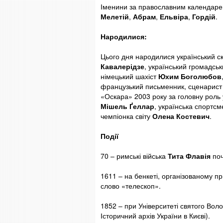
Іменини за православним календаре
Мелетій
,
Абрам
,
Ельвіра
,
Гордій
.
Народилися:
Цього дня народилися український ск
Кавалерідзе
, український громадськ
німецький шахіст
Юхим Боголюбов
французький письменник, сценарист
«Оскара» 2003 року за головну роль 
Мішель Ґеллар
, українська спортсм
чемпіонка світу
Олена Костевич
.
Події
70 – римські війська
Тита Флавія
поч
1611 – на бенкеті, організованому 
слово «телескоп».
1852 – при Університеті святого Воло
Історичний архів України в Києві).