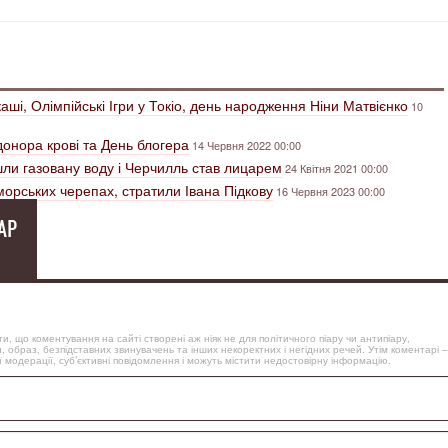
каші, Олімпійські Ігри у Токіо, день народження Ніни Матвієнко
10
 донора крові та День блогера
14 Червня 2022 00:00
йшли газовану воду і Черчилль став лицарем
24 Квітня 2021 00:00
 морських черепах, стратили Івана Підкову
16 Червня 2023 00:00
АР
, що коментування на сайті створені аж ніяк не для політичного піару чи антипіару,
, образ, безпідставних звинувачень та інших некоректних і негідних речей. Утім коментарі –
 модерації, суб’єктивні повідомлення і можуть містити недостовірну інформацію.