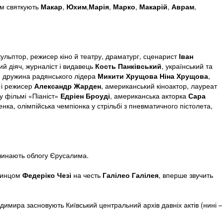
м святкують
Макар
,
Юхим
,
Марія
,
Марко
,
Макарій
,
Аврам
,
ульптор, режисер кіно й театру, драматург, сценарист
Іван
ий діяч, журналіст і видавець
Кость Панківський
, український та
, дружина радянського лідера
Микити Хрущова
Ніна Хрущова
,
 і режисер
Александр Жарден
, американський кіноактор, лауреат
у фільмі «Піаніст»
Едріен Броуді
, американська акторка
Сара
енка, олімпійська чемпіонка у стрільбі з пневматичного пістолета,
инають облогу Єрусалима.
принцом
Федеріко Чезі
на честь
Галілео Галілея
, вперше звучить
димира засновують Київський центральний архів давніх актів (нині 