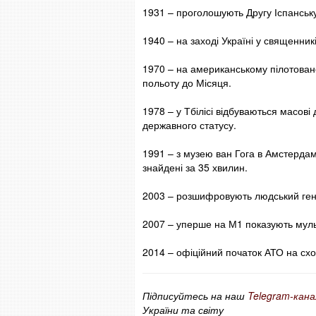
1931 – проголошують Другу Іспанську
1940 – на заході Україні у священник
1970 – на американському пілотовано
польоту до Місяця.
1978 – у Тбілісі відбуваються масов
державного статусу.
1991 – з музею ван Гога в Амстердам
знайдені за 35 хвилин.
2003 – розшифровують людський ге
2007 – уперше на М1 показують мул
2014 – офіційний початок АТО на схо
Підписуйтесь на наш
Telegram-кана
України та світу