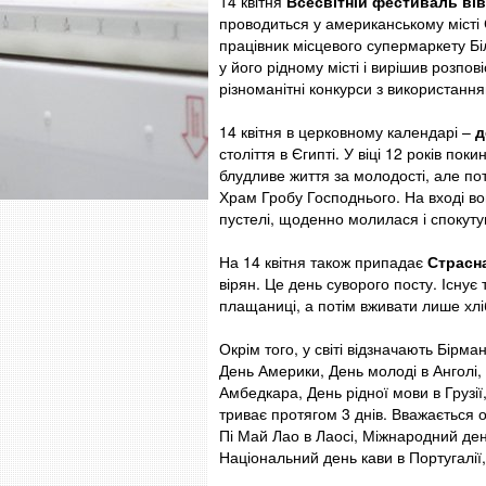
14 квітня
Всесвітній фестиваль ві
проводиться у американському місті 
працівник місцевого супермаркету Бі
у його рідному місті і вирішив розп
різноманітні конкурси з використання
14 квітня в церковному календарі –
д
століття в Єгипті. У віці 12 років по
блудливе життя за молодості, але пот
Храм Гробу Господнього. На вході во
пустелі, щоденно молилася і спокутув
На 14 квітня також припадає
Страсна
вірян. Це день суворого посту. Існує
плащаниці, а потім вживати лише хлі
Окрім того, у світі відзначають Бірма
День Америки, День молоді в Анголі, 
Амбедкара, День рідної мови в Грузі
триває протягом 3 днів. Вважається 
Пі Май Лао в Лаосі, Міжнародний ден
Національний день кави в Португалії