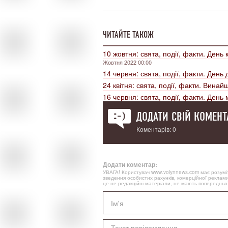
ЧИТАЙТЕ ТАКОЖ
10 жовтня: свята, події, факти. День 
Жовтня 2022 00:00
14 червня: свята, події, факти. День
24 квітня: свята, події, факти. Вина
16 червня: свята, події, факти. День
ДОДАТИ СВІЙ КОМЕНТ
Коментарів: 0
Додати коментар:
УВАГА! Користувач www.volynnews.com має розуміти
зведення особистих рахунків, комерційної реклами
це не редакційні матеріали, не мають попередньої