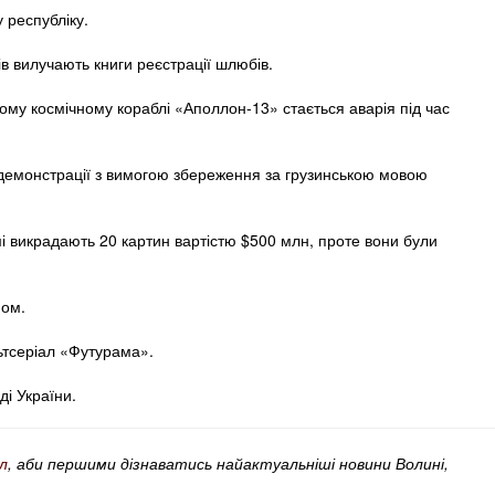
 республіку.
ів вилучають книги реєстрації шлюбів.
му космічному кораблі «Аполлон-13» стається аварія під час
і демонстрації з вимогою збереження за грузинською мовою
і викрадають 20 картин вартістю $500 млн, проте вони були
ном.
ьтсеріал «Футурама».
ді України.
л
, аби першими дізнаватись найактуальніші новини Волині,