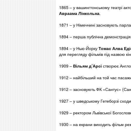
1865 – у вашингтонському театрі ак
Авраама Лінкольна
.
1871 – у Німеччині засновують парла
1894 – перша публічна демонстрація
1894 – у Нью-Йорку
Томас Алва Еді
для перегляду фільмів під назвою кі
1909 –
Вільям д’Арсі
створює Англо-
1912 – найбільший на той час пасажир
1912 – засновують ФК «Сантус» (Сан
1927 – у шведському Гетеборзі сход
1929 – ректором Львівської Богослов
1930 – на екрани виходить фільм р