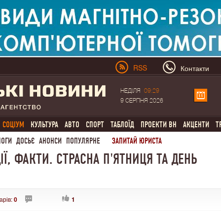
RSS
Контакти
НЕДІЛЯ
09:29
9 СЕРПНЯ 2026
СОЦІУМ
КУЛЬТУРА
АВТО
СПОРТ
ТАБЛОЇД
ПРОЕКТИ ВН
АКЦЕНТИ
Т
ЛОГИ
ДОСЬЄ
АНОНСИ
ПОПУЛЯРНЕ
ЗАПИТАЙ ЮРИСТА
ДІЇ, ФАКТИ. СТРАСНА П'ЯТНИЦЯ ТА ДЕНЬ
арів:
0
1