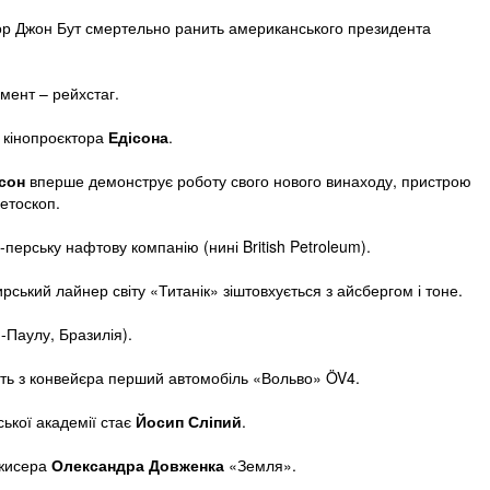
тор Джон Бут смертельно ранить американського президента
мент – рейхстаг.
 кінопроєктора
Едісона
.
сон
вперше демонструє роботу свого нового винаходу, пристрою
нетоскоп.
перську нафтову компанію (нині British Petroleum).
ський лайнер світу «Титанік» зіштовхується з айсбергом і тоне.
-Паулу, Бразилія).
ить з конвейєра перший автомобіль «Вольво» ÖV4.
ської академії стає
Йосип Сліпий
.
ежисера
Олександра Довженка
«Земля».