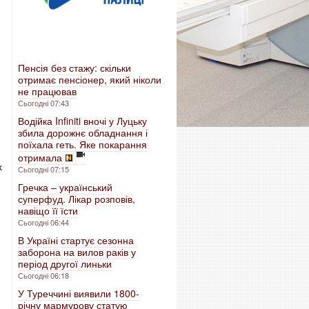
Пенсія без стажу: скільки
отримає пенсіонер, який ніколи
не працював
Сьогодні 07:43
Водійка Infiniti вночі у Луцьку
збила дорожнє обладнання і
поїхала геть. Яке покарання
отримала
х
Сьогодні 07:15
Гречка – український
суперфуд. Лікар розповів,
навіщо її їсти
Сьогодні 06:44
В Україні стартує сезонна
заборона на вилов раків у
період другої линьки
Сьогодні 06:18
У Туреччині виявили 1800-
річну мармурову статую