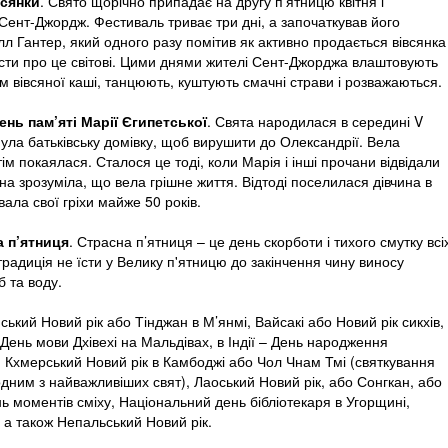
всянки
. Свято щорічно припадає на другу п’ятницю квітня і
Сент-Джордж. Фестиваль триває три дні, а започаткував його
лл Гантер, який одного разу помітив як активно продається вівсянка
овісти про це світові. Цими днями жителі Сент-Джорджа влаштовують
м вівсяної каші, танцюють, куштують смачні страви і розважаються.
ень пам’яті Марії Єгипетської
. Свята народилася в середині V
кинула батьківську домівку, щоб вирушити до Олександрії. Вела
ім покаялася. Сталося це тоді, коли Марія і інші прочани відвідали
на зрозуміла, що вела грішне життя. Відтоді поселилася дівчина в
ала свої гріхи майже 50 років.
 п’ятниця
. Страсна п’ятниця – це день скорботи і тихого смутку всі
 традиція не їсти у Велику п'ятницю до закінчення чину виносу
б та воду.
нський Новий рік або Тінджан в М’янмі, Вайсакі або Новий рік сикхів,
День мови Дхівехі на Мальдівах, в Індії – День народження
ї, Кхмерський Новий рік в Камбоджі або Чол Чнам Тмі (святкування
одним з найважливіших свят), Лаоський Новий рік, або Сонгкан, або
ь моментів сміху, Національний день бібліотекаря в Угорщині,
, а також Непальський Новий рік.