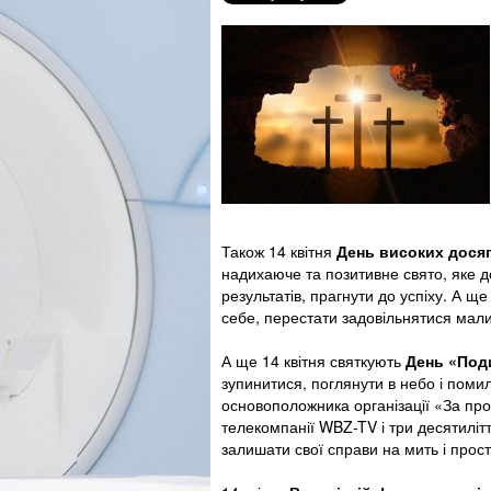
Також 14 квітня
День високих досяг
надихаюче та позитивне свято, яке 
результатів, прагнути до успіху. А 
себе, перестати задовільнятися мали
А ще 14 квітня святкують
День
«
Под
зупинитися, поглянути в небо і поми
основоположника організації «За пр
телекомпанії WBZ-TV і три десятиліт
залишати свої справи на мить і прост