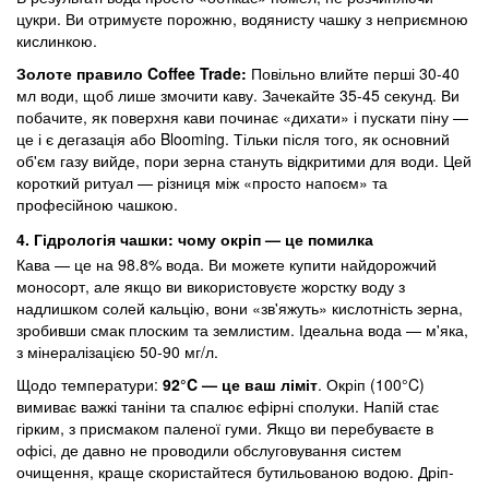
цукри. Ви отримуєте порожню, водянисту чашку з неприємною
кислинкою.
Золоте правило
Coffee
Trade
:
Повільно влийте перші 30-40
мл води, щоб лише змочити каву. Зачекайте 35-45 секунд. Ви
побачите, як поверхня кави починає «дихати» і пускати піну —
це і є дегазація або Blooming. Тільки після того, як основний
об'єм газу вийде, пори зерна стануть відкритими для води. Цей
короткий ритуал — різниця між «просто напоєм» та
професійною чашкою.
4. Гідрологія чашки: чому окріп — це помилка
Кава — це на 98.8% вода. Ви можете купити найдорожчий
моносорт, але якщо ви використовуєте жорстку воду з
надлишком солей кальцію, вони «зв'яжуть» кислотність зерна,
зробивши смак плоским та землистим. Ідеальна вода — м'яка,
з мінералізацією 50-90 мг/л.
Щодо температури:
92
°
C — це ваш ліміт
. Окріп (100°C)
вимиває важкі таніни та спалює ефірні сполуки. Напій стає
гірким, з присмаком паленої гуми. Якщо ви перебуваєте в
офісі, де давно не проводили обслуговування систем
очищення, краще скористайтеся бутильованою водою. Дріп-