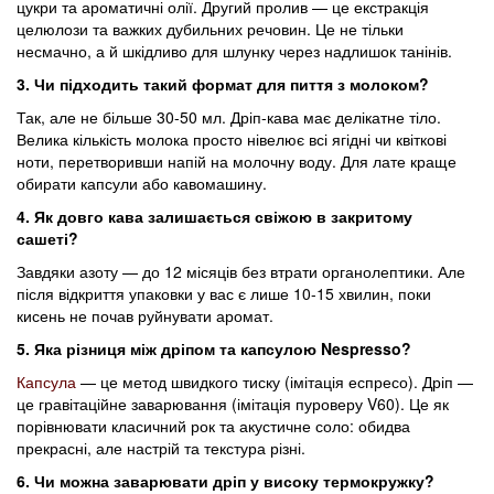
цукри та ароматичні олії. Другий пролив — це екстракція
целюлози та важких дубильних речовин. Це не тільки
несмачно, а й шкідливо для шлунку через надлишок танінів.
3. Чи підходить такий формат для пиття з молоком
?
Так, але не більше 30-50 мл. Дріп-кава має делікатне тіло.
Велика кількість молока просто нівелює всі ягідні чи квіткові
ноти, перетворивши напій на молочну воду. Для лате краще
обирати капсули або кавомашину.
4. Як довго кава залишається свіжою в закритому
сашеті
?
Завдяки азоту — до 12 місяців без втрати органолептики. Але
після відкриття упаковки у вас є лише 10-15 хвилин, поки
кисень не почав руйнувати аромат.
5. Яка різниця між дріпом та капсулою
Nespresso?
Капсула
— це метод швидкого тиску (імітація еспресо). Дріп —
це гравітаційне заварювання (імітація пуроверу V60). Це як
порівнювати класичний рок та акустичне соло: обидва
прекрасні, але настрій та текстура різні.
6. Чи можна заварювати дріп у високу термокружку
?