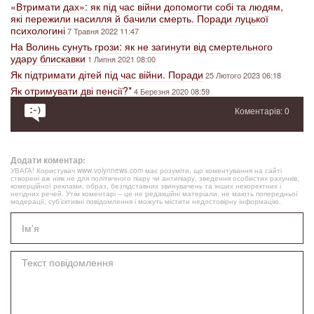
«Втримати дах»: як під час війни допомогти собі та людям,
які пережили насилля й бачили смерть. Поради луцької
психологині
7 Травня 2022 11:47
На Волинь сунуть грози: як не загинути від смертельного
удару блискавки
1 Липня 2021 08:00
Як підтримати дітей під час війни. Поради
25 Лютого 2023 06:18
Як отримувати дві пенсії?*
4 Березня 2020 08:59
Коментарів: 0
Додати коментар:
УВАГА! Користувач www.volynnews.com має розуміти, що коментування на сайті
створені аж ніяк не для політичного піару чи антипіару, зведення особистих рахунків,
комерційної реклами, образ, безпідставних звинувачень та інших некоректних і
негідних речей. Утім коментарі – це не редакційні матеріали, не мають попередньої
модерації, суб’єктивні повідомлення і можуть містити недостовірну інформацію.