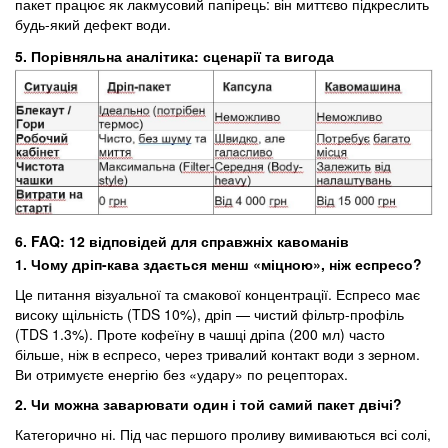
пакет працює як лакмусовий папірець: він миттєво підкреслить
будь-який дефект води.
5. Порівняльна аналітика: сценарії та вигода
6. FAQ: 12 відповідей для справжніх кавоманів
1. Чому дріп-кава здається менш «міцною», ніж еспресо
?
Це питання візуальної та смакової концентрації. Еспресо має
високу щільність (TDS 10%), дріп — чистий фільтр-профіль
(TDS 1.3%). Проте кофеїну в чашці дріпа (200 мл) часто
більше, ніж в еспресо, через тривалий контакт води з зерном.
Ви отримуєте енергію без «удару» по рецепторах.
2. Чи можна заварювати один і той самий пакет двічі
?
Категорично ні. Під час першого проливу вимиваються всі солі,