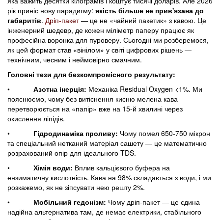
яка важить десятки кілограмів і коштує тисячі доларів. Але 2026
рік приніс нову парадигму:
якість більше не прив'язана до
габаритів
.
Дріп-пакет
— це не «чайний пакетик» з кавою. Це
інженерний шедевр, де кожен міліметр паперу працює як
професійна воронка для пуроверу. Сьогодні ми розберемося,
як цей формат став «вінілом» у світі цифрових рішень —
технічним, чесним і неймовірно смачним.
Головні тези для безкомпромісного результату:
•
Азотна інерція:
Механіка Residual Oxygen <1%. Ми
пояснюємо, чому без витіснення кисню мелена кава
перетворюється на «папір» вже на 15-й хвилині через
окислення ліпідів.
•
Гідродинаміка проливу:
Чому помел 650-750 мікрон
та спеціальний нетканий матеріал сашету — це математично
розрахований опір для ідеального TDS.
•
Хімія води:
Вплив кальцієвого буфера на
ензиматичну кислотність. Кава на 98% складається з води, і ми
розкажемо, як не зіпсувати нею решту 2%.
•
Мобільний гедонізм:
Чому дріп-пакет — це єдина
надійна альтернатива там, де немає електрики, стабільного