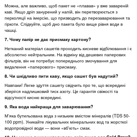
Можна, але важливо, щоб пакет не «плавав» у вже завареній
каві. Якщо дріп занурений у напій, він перетворюється з
перколяції на імерсію, що призводить до перезаварювання та
гіркоти. Слідкуйте, щоб дно пакета було вище рівня води в
чашці.
7. Чому папір не дає присмаку картону
?
Нетканий матеріал сашетів проходить кисневе відбілювання і є
абсолютно нейтральним. На відміну від дешевих паперових
фільтрів, він не потребує попереднього змочування для
видалення «паперового» присмаку.
8. Чи шкідливо пити каву, якщо сашет був надутий
?
Навпаки! Легке здуття сашету свідчить про те, що всередині
зберігся надлишковий тиск азоту. Це гарантія свіжості та
відсутності кисню всередині.
9. Яка вода найкраща для заварювання
?
М'яка бутильована вода з низьким вмістом мінералів (TDS 50-
100 ppm). Уникайте лікувальних мінеральних вод та жорсткої
водопровідної води — вони «вб'ють» смак.