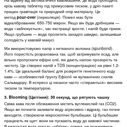
крізь кавову таблетку під примусовим тиском, у дріп-пакеті
працює гравітація та природний опір матеріалу. Це
метод
pour-over
(перколяція). Помел має бути
відкаліброваним: 650-750 мікрон. Якщо він буде дрібнішим —
вода «заблокується», час екстракції зросте, і напій буде гірким.
Якщо грубшим — вода пролетить занадто швидко, залишивши
солодкість у кавовій макусі.
Ми використовуємо папір з нетканого волокна (spunbond).
Його пористість розрахована так, щоб затримувати осад, але
вільно пропускати ефірні олії, які дають напою прозорість та
чистоту. Це створює напій з TDS (концентрацією) на рівні 1.2-
1.4%. Це ідеальний баланс для розкриття генетичного коду
кави — особливостей ґрунту Ефіопії чи вулканічних схилів
Сальвадору. В еспресо ці нюанси часто «стираються» високим
тиском та температурою.
3. Blooming (Цвітіння): 30 секунд, що рятують чашку
Свіжа кава після обсмаження містить вуглекислий газ (CO2).
Якщо ви почнете заливати воду агресивно і відразу, газ почне
виходити, створюючи мікроскопічні бульбашки. Ці бульбашки
працюють як щит: вони не пускають воду до кавової частинки.
В результаті вода просто «обтікає» помел, не розчиняючи