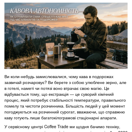
Ви коли-небудь замислювалися, чому кава в подорожах
зазвичай розчаровує? Ви берете з собою улюблене зерно, але
в готелі, наметі чи потязі воно втрачає свою магію. Це
відбувається тому, що екстракція — це суворий хімічний
процес, який потребує стабільності температури, правильного
помелу та чистоти розчинника. Більшість людей у цей момент
погоджуються на розчинний сурогат, вважаючи, що справжню
каву готують лише багатокілограмові стаціонарні апарати.
У сервісному центрі Coffee Trade ми щодня бачимо техніку,