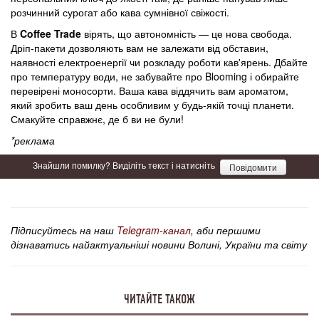
розчинний сурогат або кава сумнівної свіжості.
В
Coffee
Trade
вірять, що автономність — це нова свобода.
Дріп-пакети дозволяють вам не залежати від обставин,
наявності електроенергії чи розкладу роботи кав'ярень. Дбайте
про температуру води, не забувайте про Blooming і обирайте
перевірені моносорти. Ваша кава віддячить вам ароматом,
який зробить ваш день особливим у будь-якій точці планети.
Смакуйте справжнє, де б ви не були!
*реклама
Знайшли помилку? Виділіть текст і натисніть
Повідомити
Підписуйтесь на наш
Telegram-канал
, аби першими
дізнаватись найактуальніші новини Волині, України та світу
ЧИТАЙТЕ ТАКОЖ