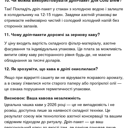
10. Чи можна використовувати дріп-пакет для
Cold
Brew
?
Так! Покладіть дріп-пакет у стакан з холодною водою і залиште
в холодильнику на 12-15 годин. Завдяки азотній упаковці ви
отримаєте неймовірно чистий і солодкий холодний напій без
сторонніх запахів.
11. Чому дріп-пакети дорожчі за зернову каву
?
У ціну входить вартість складного фільтр-матеріалу, азотне
фасування та індивідуальна упаковка. Це плата за можливість
випити свіжу каву ресторанного рівня будь-де, не маючи
обладнання за тисячі доларів.
12. Як зрозуміти, що кава в дріпі окислилася
?
Якщо при відкритті сашету ви не відчуваєте яскравого аромату,
а в смаку з'явилися ноти старого паперу або прогірклої олії —
це ознака порушення герметичності упаковки.
Висновок: Ваша кавова незалежність
Ідеальна чашка кави у 2026 році — це не випадковість і не
розкіш, доступна лише за наявності складної техніки. Це
результат союзу між технологією азотної консервації та вашим
свідомим підходом до ритуалу. Дріп-пакет — це ваш
персональний ключ до якості там, де раніше панував лише