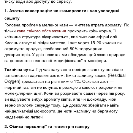
тиску води або доступу до сервісу.
1. Азотна консервація: як «заморозити» час усередині
сашету
Головна проблема меленої кави — миттєва втрата аромату. Як
тільки
кава свіжого обсмаження
проходить крізь жорна, її
клітинна структура відкривається, вивільняючи ефірні олії.
Кисень атакує ці ліпіди миттєво, і вже через 15-20 хвилин ви
отримуєте продукт, позбавлений 80% терруарних
дескрипторів. У дріп-пакетах ми обходимо цей закон природи
за допомогою технології модифікованої атмосфери.
Технічна суть:
Під час пакування повітря з сашету повністю
витісняється харчовим азотом. Вміст залишку кисню (Residual
Oxygen) тримається на рівні нижче 1%. Оскільки азот —
інертний газ, він не вступає в реакцію з кавою, працюючи як
молекулярний щит. Коли ви розриваєте сашет через пів року,
ви відчуваєте вибух аромату квітів, ягід чи шоколаду, ніби
зерно змололи секунду тому. Це дозволяє зберігати навіть
найделікатніші моносорти, де ноти жасмину чи бергамоту
надзвичайно летючі.
2. Фізика перколяції та геометрія паперу
На відміну від автоматичної кавомашини, де вода проходить