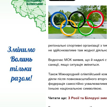
регіональні спортивні організації з 
не здійснюватиме там жодної діяльно
Водночас МОК заявив, що й надалі с
санкції, якщо ситуація зміниться.
Також Міжнародний олімпійський комі
діяли після повномасштабного вторгн
федерація самостійно ухвалюватиме р
їхньою національною символікою.
Читати ще:
З Росії та Білорусі зн