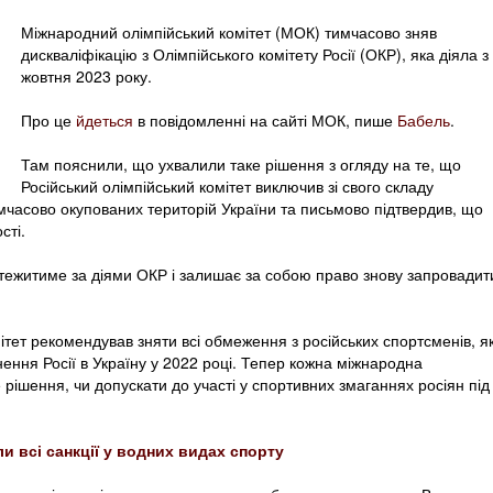
Міжнародний олімпійський комітет (МОК) тимчасово зняв
дискваліфікацію з Олімпійського комітету Росії (ОКР), яка діяла з
жовтня 2023 року.
Про це
йдеться
в повідомленні на сайті МОК, пише
Бабель
.
Там пояснили, що ухвалили таке рішення з огляду на те, що
Російський олімпійський комітет виключив зі свого складу
тимчасово окупованих територій України та письмово підтвердив, що
сті.
тежитиме за діями ОКР і залишає за собою право знову запровадит
тет рекомендував зняти всі обмеження з російських спортсменів, як
ення Росії в Україну у 2022 році. Тепер кожна міжнародна
ішення, чи допускати до участі у спортивних змаганнях росіян під
яли всі санкції у водних видах спорту