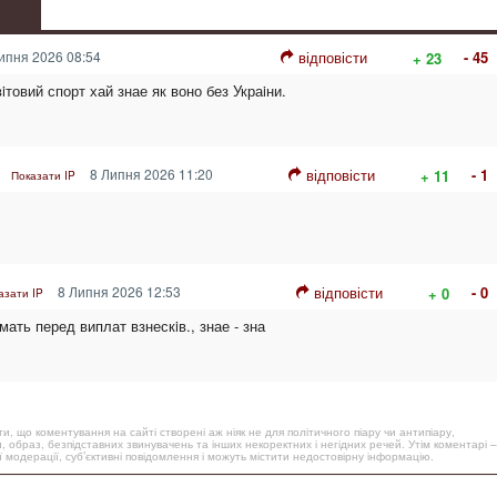
ипня 2026 08:54
відповісти
- 45
+ 23
iтовий спорт хай знае як воно без Украiни.
8 Липня 2026 11:20
відповісти
- 1
+ 11
Показати IP
8 Липня 2026 12:53
відповісти
- 0
+ 0
азати IP
мать перед виплат взнескiв., знае - зна
, що коментування на сайті створені аж ніяк не для політичного піару чи антипіару,
, образ, безпідставних звинувачень та інших некоректних і негідних речей. Утім коментарі –
 модерації, суб’єктивні повідомлення і можуть містити недостовірну інформацію.