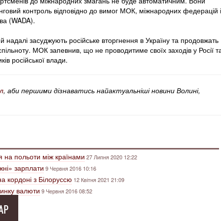
ртсменів до міжнародних змагань не буде автоматичним. Вони
нговий контроль відповідно до вимог МОК, міжнародних федерацій 
тва (WADA).
 й надалі засуджують російське вторгнення в Україну та продовжать
спільноту. МОК запевнив, що не проводитиме своїх заходів у Росії т
ів російської влади.
л
, аби першими дізнаватись найактуальніші новини Волині,
ня на польоти між країнами
27 Липня 2020 12:22
жні» зарплати
9 Червня 2016 10:16
а кордоні з Білоруссю
12 Квітня 2021 21:09
ринку валюти
9 Червня 2016 08:52
АР