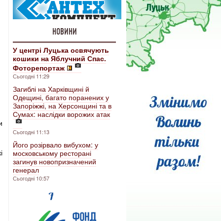
НОВИНИ
У центрі Луцька освячують
кошики на Яблучний Спас.
Фоторепортаж
Сьогодні 11:29
Загиблі на Харківщині й
Одещині, багато поранених у
Запоріжжі, на Херсонщині та в
Сумах: наслідки ворожих атак
и
Сьогодні 11:13
Його розірвало вибухом: у
і
московському ресторані
загинув новопризначений
генерал
Сьогодні 10:57