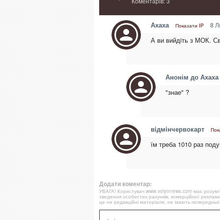
Коментарів: 3
Ахаха
8 Л
Показати IP
А ви вийдiть з МОК. Св
Анонім до Ахаха
"знае" ?
вiдмiнчервокарт
Пок
їм треба 1010 раз поду
Додати коментар:
УВАГА! Користувач www.volynnews.com має розуміти
зведення особистих рахунків, комерційної реклами
це не редакційні матеріали, не мають попередньої