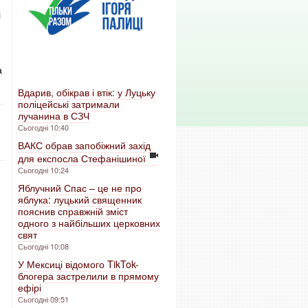
і
а
Вдарив, обікрав і втік: у Луцьку
поліцейські затримали
лучанина в СЗЧ
Сьогодні 10:40
ВАКС обрав запобіжний захід
для експосла Стефанішиної
Сьогодні 10:24
Яблучний Спас – це не про
яблука: луцький священник
пояснив справжній зміст
одного з найбільших церковних
свят
Сьогодні 10:08
У Мексиці відомого TikTok-
блогера застрелили в прямому
ефірі
Сьогодні 09:51