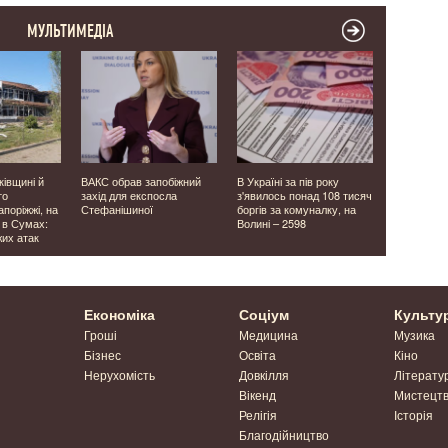
МУЛЬТИМЕДІА
ківщині й
ВАКС обрав запобіжний
В Україні за пів року
У Туреччи
то
захід для експосла
з'явилось понад 108 тисяч
мармурову
поріжжі, на
Стефанішиної
боргів за комуналку, на
2500 років
 в Сумах:
Волині – 2598
жих атак
Економіка
Соціум
Культу
Гроші
Медицина
Музика
Бізнес
Освіта
Кіно
Нерухомість
Довкілля
Літерату
Вікенд
Мистецт
Релігія
Історія
Благодійництво