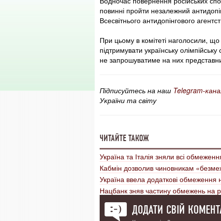
Водночас повернення російських спо
повинні пройти незалежний антидопі
Всесвітнього антидопінгового агентс
При цьому в комітеті наголосили, що
підтримувати українську олімпійську 
не запрошуватиме на них представник
Підписуйтесь на наш
Telegram-кана
України та світу
ЧИТАЙТЕ ТАКОЖ
Україна та Італія зняли всі обмежен
Кабмін дозволив чиновникам «безме
Україна ввела додаткові обмеження н
Нацбанк зняв частину обмежень на 
ДОДАТИ СВІЙ КОМЕНТ