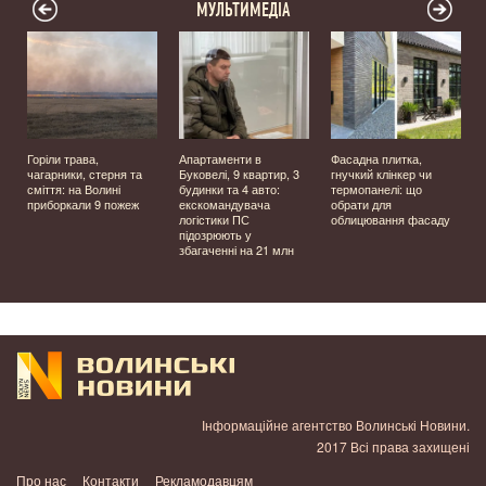
МУЛЬТИМЕДІА
Горіли трава,
Апартаменти в
Фасадна плитка,
чагарники, стерня та
Буковелі, 9 квартир, 3
гнучкий клінкер чи
сміття: на Волині
будинки та 4 авто:
термопанелі: що
приборкали 9 пожеж
екскомандувача
обрати для
логістики ПС
облицювання фасаду
підозрюють у
збагаченні на 21 млн
Інформаційне агентство Волинські Новини.
2017 Всі права захищені
Про нас
Контакти
Рекламодавцям