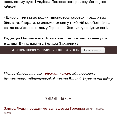
населеному пункті Авдіївка Покровського району Донецької
області.
«Щиро співчуваємо родині військовослужбовця. Розділяємо
біль важкої втрати, схиляємо голови у глибокій скорботі. Вічна і
світла пам’ять полеглому Герою!» – йдеться у повідомленні.
Редакція Волинських Новин висловлює щирі співчуття
рідним. Вічна пам’ять і слава Захиснику!
Знайшли помилку? Виділіть текст і натисніть
Повідомити
Підписуйтесь на наш
Telegram-канал
, аби першими
дізнаватись найактуальніші новини Волині, України та світу
ЧИТАЙТЕ ТАКОЖ
Завтра Луцьк прощатиметься з двома Героями
28 Квітня 2023
13:49