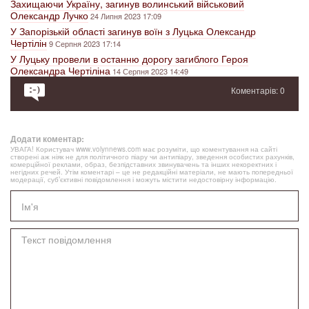
Захищаючи Україну, загинув волинський військовий
Олександр Лучко
24 Липня 2023 17:09
У Запорізькій області загинув воїн з Луцька Олександр
Чертілін
9 Серпня 2023 17:14
У Луцьку провели в останню дорогу загиблого Героя
Олександра Чертіліна
14 Серпня 2023 14:49
Коментарів: 0
Додати коментар:
УВАГА! Користувач www.volynnews.com має розуміти, що коментування на сайті
створені аж ніяк не для політичного піару чи антипіару, зведення особистих рахунків,
комерційної реклами, образ, безпідставних звинувачень та інших некоректних і
негідних речей. Утім коментарі – це не редакційні матеріали, не мають попередньої
модерації, суб’єктивні повідомлення і можуть містити недостовірну інформацію.