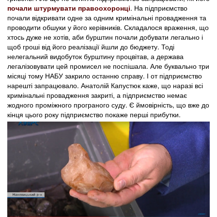
почали штурмувати правоохоронці
. На підприємство
почали відкривати одне за одним кримінальні провадження та
проводити обшуки у його керівників. Складалося враження, що
хтось дуже не хотів, аби бурштин почали добувати легально і
щоб гроші від його реалізації йшли до бюджету. Тоді
нелегальний видобуток бурштину процвітав, а держава
легалізовувати цей промисел не поспішала. Але буквально три
місяці тому НАБУ закрило останню справу. І от підприємство
нарешті запрацювало. Анатолій Капустюк каже, що наразі всі
кримінальні провадження закриті, а підприємство немає
жодного проміжного програного суду. Є ймовірність, що вже до
кінця цього року підприємство покаже перші прибутки.