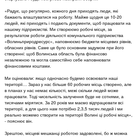
«Радує, що регулярно, кожного дня приходять люди, які
бажають влаштуватися на роботу. Майже щодня це 10-20
людей, які приходять і подають документи, щоб працювати на
нашому підприємстві. Ми створюємо робочі місця, за
результатом роботи діяльності комунального підприємства
«Волиньприродресурс», наповнюємо бюджети місцевих рівнів,
обласних рівнів. Саме це було основним задумом при його
створенні: щоб Волинська область була фінансово
незалежною та могла самостійно себе наповнювати
фінансовими коштами.
Ми оцінювали: якщо одночасно будемо освоювати наші
території… Зараз у нас більше 60 робочих місць створено, але
в планах у нас немає кількості, межі скільки людей може
працювати. Тоді чисельність залучення буде не сотнями, а
тисячами мірятися. За 20 років ми маємо відпрацювати всі
території, а для цього нам потрібно 2,3,5 тисяч людей і ми
реально можемо створити на території Волині ці робочі місця»,
- пояснює він.
Зрештою, місцеві мешканці роботою задоволені, бо ж можна