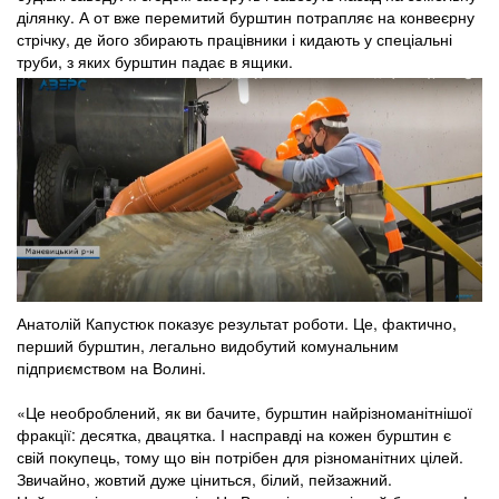
ділянку. А от вже перемитий бурштин потрапляє на конвеєрну
стрічку, де його збирають працівники і кидають у спеціальні
труби, з яких бурштин падає в ящики.
Анатолій Капустюк показує результат роботи. Це, фактично,
перший бурштин, легально видобутий комунальним
підприємством на Волині.
«Це необроблений, як ви бачите, бурштин найрізноманітнішої
фракції: десятка, двацятка. І насправді на кожен бурштин є
свій покупець, тому що він потрібен для різноманітних цілей.
Звичайно, жовтий дуже ціниться, білий, пейзажний.