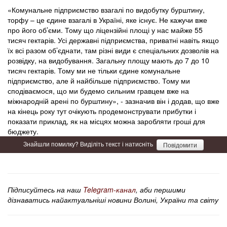
«Комунальне підприємство взагалі по видобутку бурштину,
торфу – це єдине взагалі в Україні, яке існує. Не кажучи вже
про його об’єми. Тому що ліцензійні площі у нас майже 55
тисяч гектарів. Усі державні підприємства, приватні навіть якщо
їх всі разом об’єднати, там різні види є спеціальних дозволів на
розвідку, на видобування. Загальну площу мають до 7 до 10
тисяч гектарів. Тому ми не тільки єдине комунальне
підприємство, але й найбільше підприємство. Тому ми
сподіваємося, що ми будемо сильним гравцем вже на
міжнародній арені по бурштину», - зазначив він і додав, що вже
на кінець року тут очікують продемонструвати прибутки і
показати приклад, як на місцях можна заробляти гроші для
бюджету.
Знайшли помилку? Виділіть текст і натисніть
Повідомити
Підписуйтесь на наш
Telegram-канал
, аби першими
дізнаватись найактуальніші новини Волині, України та світу