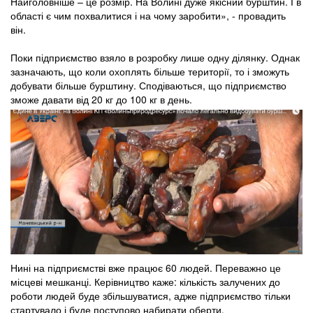
Найголовніше – це розмір. На Волині дуже якісний бурштин. І в
області є чим похвалитися і на чому заробити», - провадить
він.
Поки підприємство взяло в розробку лише одну ділянку. Однак
зазначають, що коли охоплять більше території, то і зможуть
добувати більше бурштину. Сподіваються, що підприємство
зможе давати від 20 кг до 100 кг в день.
Нині на підприємстві вже працює 60 людей. Переважно це
місцеві мешканці. Керівництво каже: кількість залучених до
роботи людей буде збільшуватися, адже підприємство тільки
стартувало і буде поступово набирати оберти.