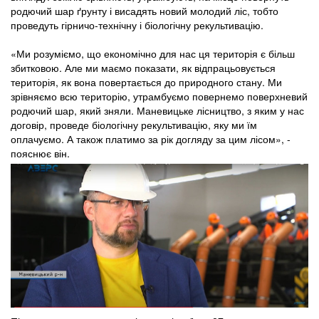
родючий шар ґрунту і висадять новий молодий ліс, тобто
проведуть гірничо-технічну і біологічну рекультивацію.
«Ми розуміємо, що економічно для нас ця територія є більш
збитковою. Але ми маємо показати, як відпрацьовується
територія, як вона повертається до природного стану. Ми
зрівняємо всю територію, утрамбуємо повернемо поверхневий
родючий шар, який зняли. Маневицьке лісництво, з яким у нас
договір, проведе біологічну рекультивацію, яку ми їм
оплачуємо. А також платимо за рік догляду за цим лісом», -
пояснює він.