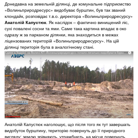
Донедавна на земельній ділянці, де комунальне підприємство
«Волиньприродресурс» видобуває бурштин, був так званий
клондайк, розповідає т.в.о. директора «Волиньприродресурсу»
Анатолій Капустюк
. Як наслідок – фактично винищений ліс,
сухі повалені сосни та ями. Саме така картина впадає в око
одразу ж за парканом ділянки, яка знаходиться в межах
ліцензованих територій «Волиньприродресурсу». На цій
ділянці територія була в аналогічному стані.
Анатолій Капустюк наголошує, що після того як тут завершать
видобуток бурштину, територію повернуть до її природного
вигляду: землю зрівняють, утрамбують, на місце повернуть