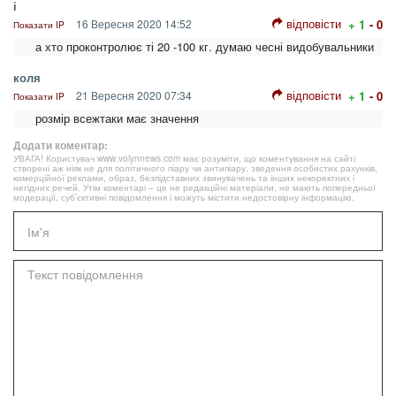
і
відповісти
16 Вересня 2020 14:52
+ 1
- 0
Показати IP
а хто проконтролює ті 20 -100 кг. думаю чесні видобувальники
коля
відповісти
21 Вересня 2020 07:34
+ 1
- 0
Показати IP
розмір всежтаки має значення
Додати коментар:
УВАГА! Користувач www.volynnews.com має розуміти, що коментування на сайті
створені аж ніяк не для політичного піару чи антипіару, зведення особистих рахунків,
комерційної реклами, образ, безпідставних звинувачень та інших некоректних і
негідних речей. Утім коментарі – це не редакційні матеріали, не мають попередньої
модерації, суб’єктивні повідомлення і можуть містити недостовірну інформацію.