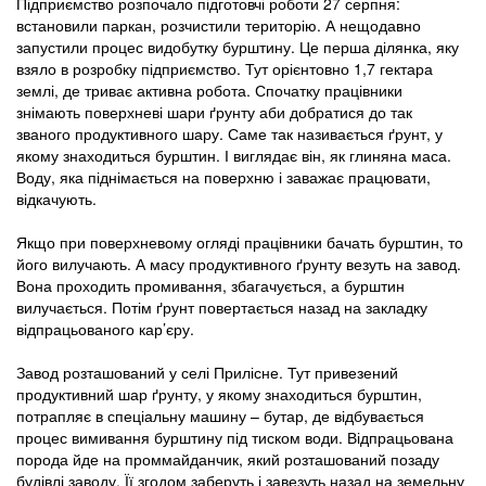
Підприємство розпочало підготовчі роботи 27 серпня:
встановили паркан, розчистили територію. А нещодавно
запустили процес видобутку бурштину. Це перша ділянка, яку
взяло в розробку підприємство. Тут орієнтовно 1,7 гектара
землі, де триває активна робота. Спочатку працівники
знімають поверхневі шари ґрунту аби добратися до так
званого продуктивного шару. Саме так називається ґрунт, у
якому знаходиться бурштин. І виглядає він, як глиняна маса.
Воду, яка піднімається на поверхню і заважає працювати,
відкачують.
Якщо при поверхневому огляді працівники бачать бурштин, то
його вилучають. А масу продуктивного ґрунту везуть на завод.
Вона проходить промивання, збагачується, а бурштин
вилучається. Потім ґрунт повертається назад на закладку
відпрацьованого кар’єру.
Завод розташований у селі Прилісне. Тут привезений
продуктивний шар ґрунту, у якому знаходиться бурштин,
потрапляє в спеціальну машину – бутар, де відбувається
процес вимивання бурштину під тиском води. Відпрацьована
порода йде на проммайданчик, який розташований позаду
будівлі заводу. Її згодом заберуть і завезуть назад на земельну