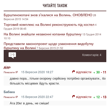
ЧИТАЙТЕ ТАКОЖ
Бурштинокопачі знов з’їхалися на Волинь. ОНОВЛЕНО
28
Вересня 2015 14:54
Торговий комплекс на Волині реконструюють під хостел
4
Грудня 2019 08:45
На Волині знайшли незаконні копанки бурштину
13 Грудня 2014
10:10
Представили законопроект щодо узаконення видобутку
бурштину на Волині
7 Березня 2015 21:52
Коментарів: 4
дідо
відповісти
15 Вересня 2020 18:27
+ 30
- 11
Показати IP
давно пора...тільки охорону серйозну потрібно організувати., бо
більшість місцевих йдуть красти.
Бабака
відповісти
15 Вересня 2020 22:47
+ 12
- 13
Показати IP
Ага 20кг в день, не сміши!