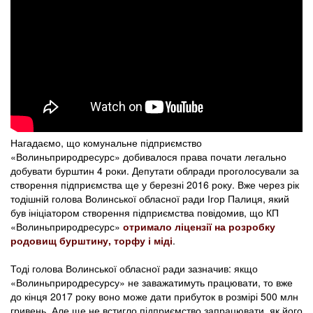
Нагадаємо, що комунальне підприємство
«Волиньприродресурс» добивалося права почати легально
добувати бурштин 4 роки. Депутати облради проголосували за
створення підприємства ще у березні 2016 року. Вже через рік
тодішній голова Волинської обласної ради Ігор Палиця, який
був ініціатором створення підприємства повідомив, що КП
«Волиньприродресурс»
отримало ліцензії на розробку
родовищ бурштину, торфу і міді
.
Тоді голова Волинської обласної ради зазначив: якщо
«Волиньприродресурсу» не заважатимуть працювати, то вже
до кінця 2017 року воно може дати прибуток в розмірі 500 млн
гривень. Але ще не встигло підприємство запрацювати, як його