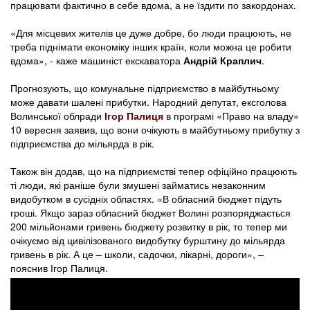
працювати фактично в себе вдома, а не їздити по закордонах.
«Для місцевих жителів це дуже добре, бо люди працюють, не
треба піднімати економіку інших країн, коли можна це робити
вдома», - каже машиніст екскаватора
Андрій Краплич
.
Прогнозують, що комунальне підприємство в майбутньому
може давати шалені прибутки. Народний депутат, ексголова
Волинської облради
Ігор Палиця
в програмі «Право на владу»
10 вересня заявив, що вони очікують в майбутньому прибутку з
підприємства до мільярда в рік.
Також він додав, що на підприємстві тепер офіційно працюють
ті люди, які раніше були змушені займатись незаконним
видобутком в сусідніх областях. «В обласний бюджет підуть
гроші. Якщо зараз обласний бюджет Волині розпоряджається
200 мільйонами гривень бюджету розвитку в рік, то тепер ми
очікуємо від цивілізованого видобутку бурштину до мільярда
гривень в рік. А це – школи, садочки, лікарні, дороги», –
пояснив Ігор Палиця.