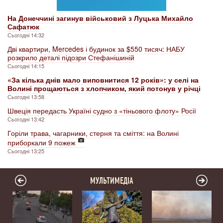
На Донеччині загинув військовий з Луцька Михайло
Сафатюк
Сьогодні 14:32
Дві квартири, Mercedes і будинок за $550 тисяч: НАБУ
розкрило деталі підозри Стефанішиній
Сьогодні 14:15
«За кілька днів мало виповнитися 12 років»: у селі на
Волині прощаються з хлопчиком, який потонув у річці
Сьогодні 13:58
Швеція передасть Україні судно з «тіньового флоту» Росії
Сьогодні 13:42
Горіли трава, чагарники, стерня та сміття: на Волині
приборкали 9 пожеж
Сьогодні 13:25
МУЛЬТИМЕДІА