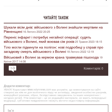
ЧИТАЙТЕ ТАКОЖ
Шукали вісім днів: військового з Волині знайшли мертвим на
Рівненщині
16 Лютого 2022 20:25
Переніс інфаркт і потребує негайної операції: судять
військового з Волині, який воював сім років
25 Травня 2023 18:15
Тіло могли підкинути на полігон: нові подробиці у справі про
загадкову смерть військового з Волині
18 Лютого 2022 12:19
Військовий з Волині за кермом крана травмував пішохода
19
Квітня 2017 14:08
Коментарів: 0
Додати коментар:
УВАГА! Користувач www.volynnews.com має розуміти, що коментування на сайті
створені аж ніяк не для політичного піару чи антипіару, зведення особистих рахунків,
комерційної реклами, образ, безпідставних звинувачень та інших некоректних і
негідних речей. Утім коментарі – це не редакційні матеріали, не мають попередньої
модерації, суб’єктивні повідомлення і можуть містити недостовірну інформацію.