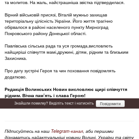
та молитов. На жаль, найстрашніша звістка підтвердилася.
Вірний військовій присязі, Віталій мужньо захищав
територіальну цілісність України. Його життя трагічно
обірвалося в районі населеного пункту Мирноград
Покровського району Донецької області.
Павлівська сільська рада та уся громада,висловлють
найщиріші співчуття мамі,дружині, дітям, рідним та близьким
Захисника.
Про дату зустрічі Героя та чин поховання повідомлять
додатково.
Редакція Волинських Новин висловлює щирі співчуття
рідним. Вічна пам’ять і слава Герою!
Знайшли помилку? Виділіть текст і натисніть
Повідомити
Підписуйтесь на наш
Telegram-канал
, аби першими
дізнаватись найактуальніші новини Волині, України та світу